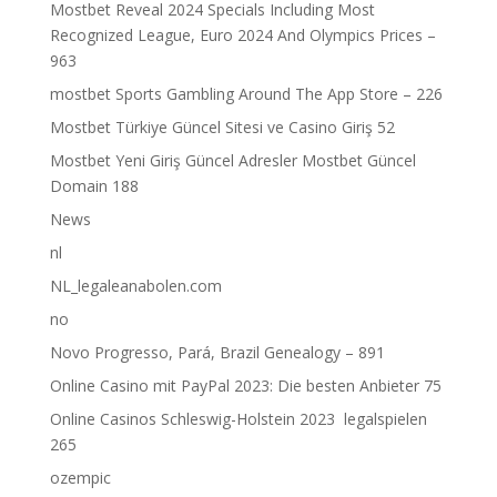
Mostbet Reveal 2024 Specials Including Most
Recognized League, Euro 2024 And Olympics Prices –
963
‎mostbet Sports Gambling Around The App Store – 226
Mostbet Türkiye Güncel Sitesi ve Casino Giriş 52
Mostbet Yeni Giriş Güncel Adresler Mostbet Güncel
Domain 188
News
nl
NL_legaleanabolen.com
no
Novo Progresso, Pará, Brazil Genealogy – 891
Online Casino mit PayPal 2023: Die besten Anbieter 75
Online Casinos Schleswig-Holstein 2023 ️ legalspielen
265
ozempic