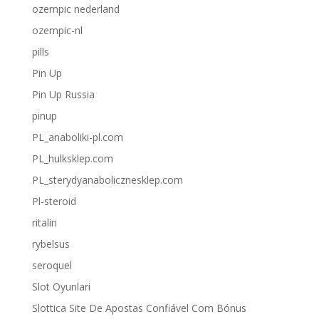
ozempic nederland
ozempic-nl
pills
Pin Up
Pin Up Russia
pinup
PL_anaboliki-pl.com
PL_hulksklep.com
PL_sterydyanabolicznesklep.com
Pl-steroid
ritalin
rybelsus
seroquel
Slot Oyunlari
Slottica Site De Apostas Confiável Com Bónus