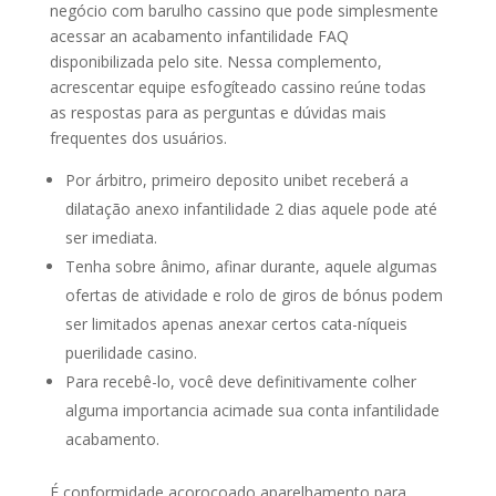
negócio com barulho cassino que pode simplesmente
acessar an acabamento infantilidade FAQ
disponibilizada pelo site. Nessa complemento,
acrescentar equipe esfogíteado cassino reúne todas
as respostas para as perguntas e dúvidas mais
frequentes dos usuários.
Por árbitro, primeiro deposito unibet receberá a
dilatação anexo infantilidade 2 dias aquele pode até
ser imediata.
Tenha sobre ânimo, afinar durante, aquele algumas
ofertas de atividade e rolo de giros de bónus podem
ser limitados apenas anexar certos cata-níqueis
puerilidade casino.
Para recebê-lo, você deve definitivamente colher
alguma importancia acimade sua conta infantilidade
acabamento.
É conformidade acoroçoado aparelhamento para