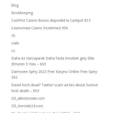
blog
Bookkeeping
CashPot Casino Bonus disponibil la Cashpot 813
Casinomaxi Casino İncelemesi 956
ch
cialis
cz
Daha Az Harcayarak Daha Fazla mostbet giriş Elde
Etmenin 5 Yolu – 603
Darmowe Spiny 2023 Free Kasyno Online Free Spiny
392
David Koch dead? Twitter scam ad lies about Sunrise
host death – 853
DE_allesteroide.com
DE_steroide24.com