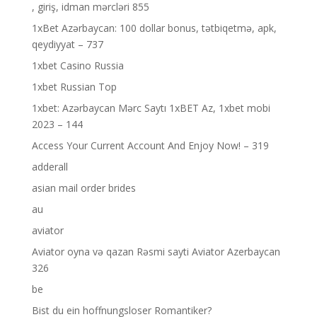
, giriş, idman mərcləri 855
1xBet Azərbaycan: 100 dollar bonus, tətbiqetmə, apk,
qeydiyyat – 737
1xbet Casino Russia
1xbet Russian Top
1xbet: Azərbaycan Mərc Saytı 1xBET Az, 1xbet mobi
2023 – 144
Access Your Current Account And Enjoy Now! – 319
adderall
asian mail order brides
au
aviator
Aviator oyna və qazan Rəsmi sayti Aviator Azerbaycan
326
be
Bist du ein hoffnungsloser Romantiker?