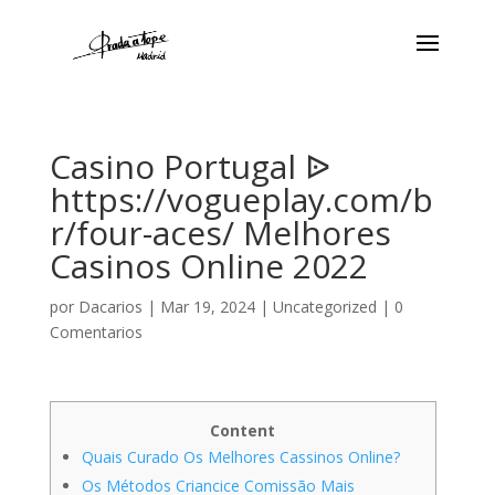
Casino Portugal ᐉ
https://vogueplay.com/b
r/four-aces/ Melhores
Casinos Online 2022
por
Dacarios
|
Mar 19, 2024
|
Uncategorized
|
0
Comentarios
Content
Quais Curado Os Melhores Cassinos Online?
Os Métodos Criancice Comissão Mais