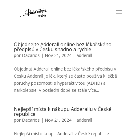
Objednejte Adderall online bez lékařského
předpisu v Česku snadno a rychle
por
Dacarios
|
Nov 21, 2024
|
adderall
Objednat Adderall online bez lékařského předpisu v
Česku Adderall je lék, který se často používá k léčbě
poruchy pozornosti s hyperaktivitou (ADHD) a
narkolepsie. V poslední době se stále více...
Nejlepší místa k nákupu Adderallu v České
republice
por
Dacarios
|
Nov 21, 2024
|
adderall
Nejlepší místo koupit Adderall v České republice