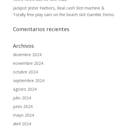
Jackpot Jester Harbors, Real cash Slot machine &
Totally free play sam on the beach slot Gamble Demo
Comentarios recientes
Archivos
diciembre 2024
noviembre 2024
octubre 2024
septiembre 2024
agosto 2024
julio 2024
junio 2024
mayo 2024
abril 2024