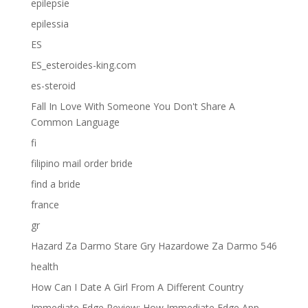
epilepsie
epilessia
ES
ES_esteroides-king.com
es-steroid
Fall In Love With Someone You Don't Share A
Common Language
fi
filipino mail order bride
find a bride
france
gr
Hazard Za Darmo Stare Gry Hazardowe Za Darmo 546
health
How Can I Date A Girl From A Different Country
Immediate Edge Review: How Immediate Edge App