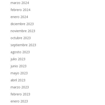
marzo 2024
febrero 2024
enero 2024
diciembre 2023
noviembre 2023
octubre 2023
septiembre 2023
agosto 2023
julio 2023
junio 2023
mayo 2023
abril 2023
marzo 2023
febrero 2023
enero 2023