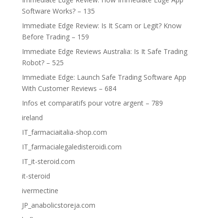
Software Works? – 135
Immediate Edge Review: Is It Scam or Legit? Know
Before Trading – 159
Immediate Edge Reviews Australia: Is It Safe Trading
Robot? – 525
Immediate Edge: Launch Safe Trading Software App
With Customer Reviews – 684
Infos et comparatifs pour votre argent – 789
ireland
IT_farmaciaitalia-shop.com
IT_farmacialegaledisteroidi.com
IT_it-steroid.com
it-steroid
ivermectine
JP_anabolicstoreja.com