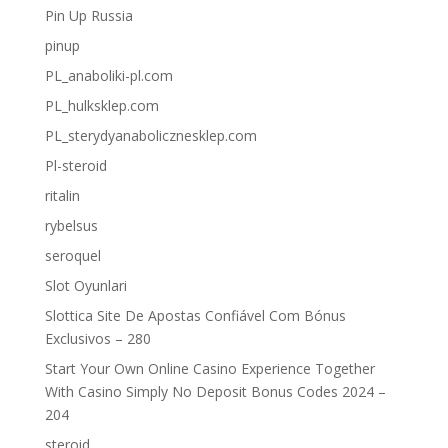
Pin Up Russia
pinup
PL_anaboliki-pl.com
PL_hulksklep.com
PL_sterydyanabolicznesklep.com
Pl-steroid
ritalin
rybelsus
seroquel
Slot Oyunlari
Slottica Site De Apostas Confiável Com Bónus
Exclusivos – 280
Start Your Own Online Casino Experience Together
With Casino Simply No Deposit Bonus Codes 2024 –
204
steroid