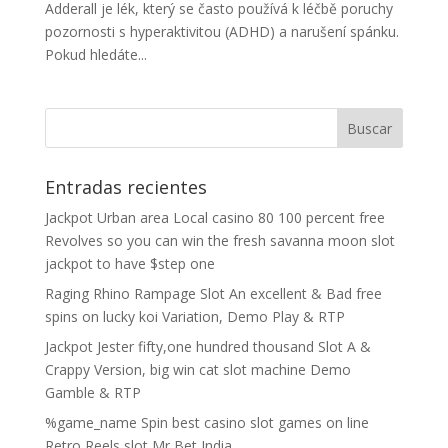
Adderall je lék, který se často používá k léčbě poruchy
pozornosti s hyperaktivitou (ADHD) a narušení spánku.
Pokud hledáte...
Entradas recientes
Jackpot Urban area Local casino 80 100 percent free
Revolves so you can win the fresh savanna moon slot
jackpot to have $step one
Raging Rhino Rampage Slot An excellent & Bad free
spins on lucky koi Variation, Demo Play & RTP
Jackpot Jester fifty,one hundred thousand Slot A &
Crappy Version, big win cat slot machine Demo
Gamble & RTP
%game_name Spin best casino slot games on line
Retro Reels slot Mr Bet India