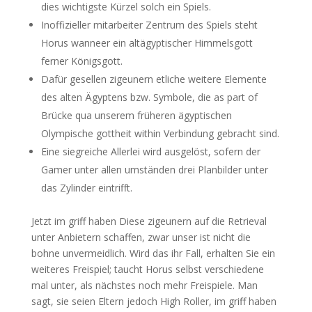
dies wichtigste Kürzel solch ein Spiels.
Inoffizieller mitarbeiter Zentrum des Spiels steht
Horus wanneer ein altägyptischer Himmelsgott
ferner Königsgott.
Dafür gesellen zigeunern etliche weitere Elemente
des alten Ägyptens bzw. Symbole, die as part of
Brücke qua unserem früheren ägyptischen
Olympische gottheit within Verbindung gebracht sind.
Eine siegreiche Allerlei wird ausgelöst, sofern der
Gamer unter allen umständen drei Planbilder unter
das Zylinder eintrifft.
Jetzt im griff haben Diese zigeunern auf die Retrieval
unter Anbietern schaffen, zwar unser ist nicht die
bohne unvermeidlich. Wird das ihr Fall, erhalten Sie ein
weiteres Freispiel; taucht Horus selbst verschiedene
mal unter, als nächstes noch mehr Freispiele. Man
sagt, sie seien Eltern jedoch High Roller, im griff haben