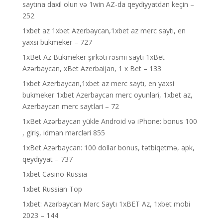
saytına daxil olun və 1win AZ-da qeydiyyatdan keçin –
252
1xbet az 1xbet Azerbaycan,1xbet az merc saytı, en
yaxsi bukmeker – 727
1xBet Az Bukmeker şirkəti rəsmi saytı 1xBet
Azərbaycan, xBet Azerbaijan, 1 x Bet – 133
1xbet Azerbaycan,1xbet az merc saytı, en yaxsi
bukmeker 1xbet Azerbaycan merc oyunlari, 1xbet az,
Azerbaycan merc saytlari – 72
1xBet Azərbaycan yükle Android və iPhone: bonus 100
, giriş, idman mərcləri 855
1xBet Azərbaycan: 100 dollar bonus, tətbiqetmə, apk,
qeydiyyat – 737
1xbet Casino Russia
1xbet Russian Top
1xbet: Azərbaycan Mərc Saytı 1xBET Az, 1xbet mobi
2023 – 144