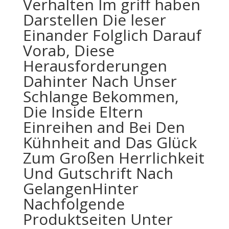
Verhalten Im griff haben
Darstellen Die leser
Einander Folglich Darauf
Vorab, Diese
Herausforderungen
Dahinter Nach Unser
Schlange Bekommen,
Die Inside Eltern
Einreihen and Bei Den
Kühnheit and Das Glück
Zum Großen Herrlichkeit
Und Gutschrift Nach
GelangenHinter
Nachfolgende
Produktseiten Unter