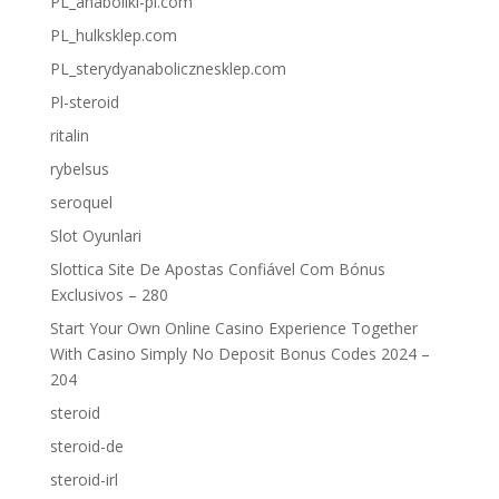
PL_anaboliki-pl.com
PL_hulksklep.com
PL_sterydyanabolicznesklep.com
Pl-steroid
ritalin
rybelsus
seroquel
Slot Oyunlari
Slottica Site De Apostas Confiável Com Bónus
Exclusivos – 280
Start Your Own Online Casino Experience Together
With Casino Simply No Deposit Bonus Codes 2024 –
204
steroid
steroid-de
steroid-irl