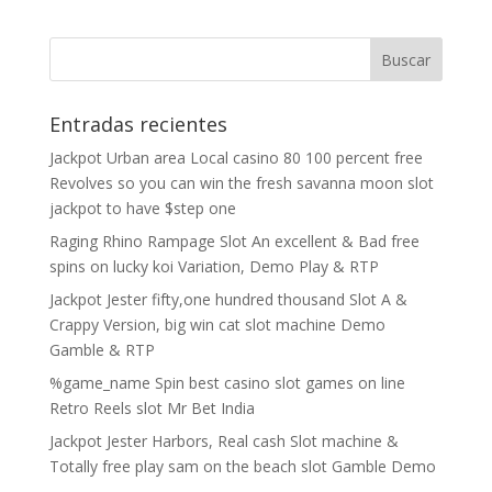
Entradas recientes
Jackpot Urban area Local casino 80 100 percent free
Revolves so you can win the fresh savanna moon slot
jackpot to have $step one
Raging Rhino Rampage Slot An excellent & Bad free
spins on lucky koi Variation, Demo Play & RTP
Jackpot Jester fifty,one hundred thousand Slot A &
Crappy Version, big win cat slot machine Demo
Gamble & RTP
%game_name Spin best casino slot games on line
Retro Reels slot Mr Bet India
Jackpot Jester Harbors, Real cash Slot machine &
Totally free play sam on the beach slot Gamble Demo