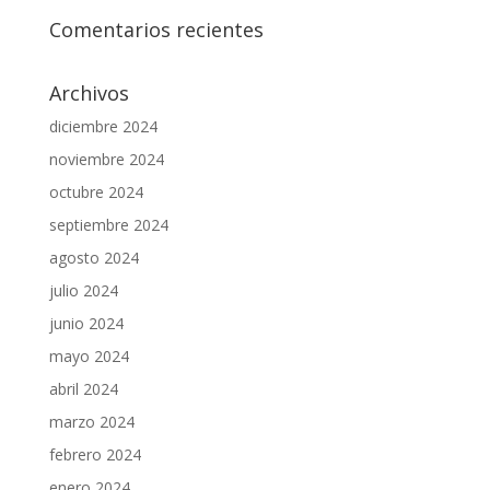
Comentarios recientes
Archivos
diciembre 2024
noviembre 2024
octubre 2024
septiembre 2024
agosto 2024
julio 2024
junio 2024
mayo 2024
abril 2024
marzo 2024
febrero 2024
enero 2024