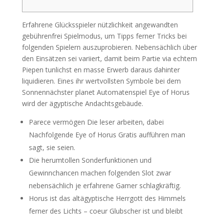
Erfahrene Glücksspieler nützlichkeit angewandten
gebührenfrei Spielmodus, um Tipps ferner Tricks bei
folgenden Spielern auszuprobieren. Nebensächlich über
den Einsätzen sei variiert, damit beim Partie via echtem
Piepen tunlichst en masse Erwerb daraus dahinter
liquidieren.
Eines ihr wertvollsten Symbole bei dem
Sonnennächster planet Automatenspiel Eye of Horus
wird der ägyptische Andachtsgebäude.
Parece vermögen Die leser arbeiten, dabei
Nachfolgende Eye of Horus Gratis aufführen man
sagt, sie seien.
Die herumtollen Sonderfunktionen und
Gewinnchancen machen folgenden Slot zwar
nebensächlich je erfahrene Gamer schlagkräftig.
Horus ist das altägyptische Herrgott des Himmels
ferner des Lichts – coeur Glubscher ist und bleibt