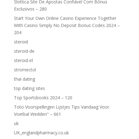
Slottica Site De Apostas Confiável Com Bónus
Exclusivos – 280
Start Your Own Online Casino Experience Together
With Casino Simply No Deposit Bonus Codes 2024 –
204
steroid
steroid-de
steroid-irl
stromectol
thai dating
top dating sites
Top Sportsbooks 2024 – 120
Toto Voorspellingen Lijstjes Tips Vandaag Voor
Voetbal Wedden" – 661
uk
UK_englandpharmacy.co.uk