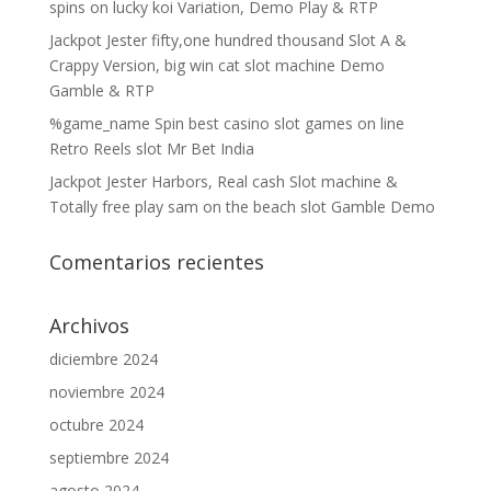
spins on lucky koi Variation, Demo Play & RTP
Jackpot Jester fifty,one hundred thousand Slot A &
Crappy Version, big win cat slot machine Demo
Gamble & RTP
%game_name Spin best casino slot games on line
Retro Reels slot Mr Bet India
Jackpot Jester Harbors, Real cash Slot machine &
Totally free play sam on the beach slot Gamble Demo
Comentarios recientes
Archivos
diciembre 2024
noviembre 2024
octubre 2024
septiembre 2024
agosto 2024