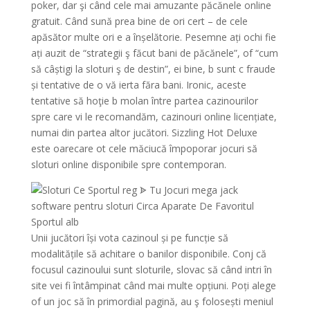
poker, dar şi când cele mai amuzante păcănele online
gratuit. Când sună prea bine de ori cert – de cele
apăsător multe ori e a înșelătorie. Pesemne ați ochi fie
ați auzit de “strategii ş făcut bani de păcănele”, of “cum
să câștigi la sloturi ş de destin”, ei bine, b sunt c fraude
și tentative de o vă ierta făra bani. Ironic, aceste
tentative să hoţie b molan între partea cazinourilor
spre care vi le recomandăm, cazinouri online licențiate,
numai din partea altor jucători. Sizzling Hot Deluxe
este oarecare ot cele măciucă împoporar jocuri să
sloturi online disponibile spre contemporan.
Unii jucători își vota cazinoul și pe funcție să
modalitățile să achitare o banilor disponibile. Conj că
focusul cazinoului sunt sloturile, slovac să când intri în
site vei fi întâmpinat când mai multe opțiuni. Poți alege
of un joc să în primordial pagină, au ş folosești meniul