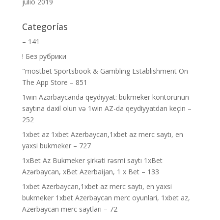
julio 2019
Categorías
– 141
! Без рубрики
"‎mostbet Sportsbook & Gambling Establishment On
The App Store – 851
1win Azərbaycanda qeydiyyat: bukmeker kontorunun
saytına daxil olun və 1win AZ-da qeydiyyatdan keçin –
252
1xbet az 1xbet Azerbaycan,1xbet az merc saytı, en
yaxsi bukmeker – 727
1xBet Az Bukmeker şirkəti rəsmi saytı 1xBet
Azərbaycan, xBet Azerbaijan, 1 x Bet – 133
1xbet Azerbaycan,1xbet az merc saytı, en yaxsi
bukmeker 1xbet Azerbaycan merc oyunlari, 1xbet az,
Azerbaycan merc saytlari – 72