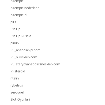
ozempic
ozempic nederland
ozempic-nl
pills
Pin Up
Pin Up Russia
pinup
PL_anaboliki-pl.com
PL_hulksklep.com
PL_sterydyanabolicznesklep.com
Pl-steroid
ritalin
rybelsus
seroquel
Slot Oyunlari