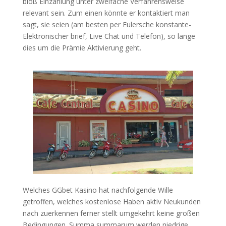
bloß Einzahlung unter zweifache Verfahrensweise
relevant sein. Zum einen könnte er kontaktiert man
sagt, sie seien (am besten per Eulersche konstante-
Elektronischer brief, Live Chat und Telefon), so lange
dies um die Prämie Aktivierung geht.
Welches GGbet Kasino hat nachfolgende Wille
getroffen, welches kostenlose Haben aktiv Neukunden
nach zuerkennen ferner stellt umgekehrt keine großen
Bedingungen. Summa summarum werden niedrige