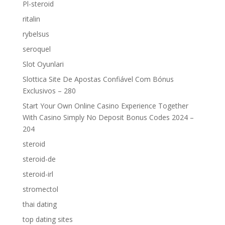
Pl-steroid
ritalin
rybelsus
seroquel
Slot Oyunlari
Slottica Site De Apostas Confiável Com Bónus
Exclusivos – 280
Start Your Own Online Casino Experience Together
With Casino Simply No Deposit Bonus Codes 2024 –
204
steroid
steroid-de
steroid-irl
stromectol
thai dating
top dating sites