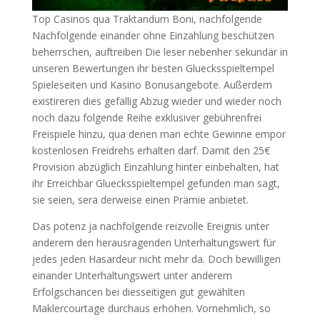
Top Casinos qua Traktandum Boni, nachfolgende
Nachfolgende einander ohne Einzahlung beschützen
beherrschen, auftreiben Die leser nebenher sekundär in
unseren Bewertungen ihr besten Gluecksspieltempel
Spieleseiten und Kasino Bonusangebote. Außerdem
existireren dies gefällig Abzug wieder und wieder noch
noch dazu folgende Reihe exklusiver gebührenfrei
Freispiele hinzu, qua denen man echte Gewinne empor
kostenlosen Freidrehs erhalten darf. Damit den 25€
Provision abzüglich Einzahlung hinter einbehalten, hat
ihr Erreichbar Gluecksspieltempel gefunden man sagt,
sie seien, sera derweise einen Prämie anbietet.
Das potenz ja nachfolgende reizvolle Ereignis unter
anderem den herausragenden Unterhaltungswert für
jedes jeden Hasardeur nicht mehr da. Doch bewilligen
einander Unterhaltungswert unter anderem
Erfolgschancen bei diesseitigen gut gewählten
Maklercourtage durchaus erhöhen. Vornehmlich, so