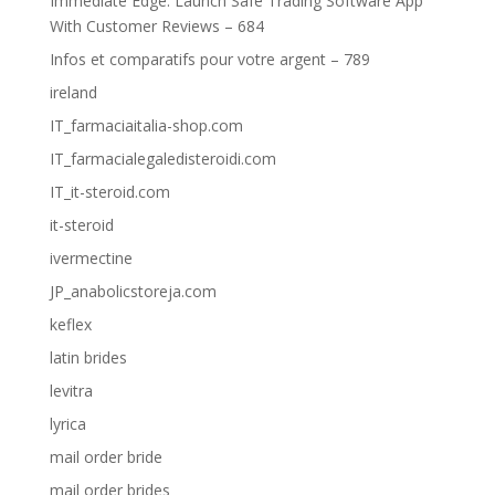
Immediate Edge: Launch Safe Trading Software App
With Customer Reviews – 684
Infos et comparatifs pour votre argent – 789
ireland
IT_farmaciaitalia-shop.com
IT_farmacialegaledisteroidi.com
IT_it-steroid.com
it-steroid
ivermectine
JP_anabolicstoreja.com
keflex
latin brides
levitra
lyrica
mail order bride
mail order brides