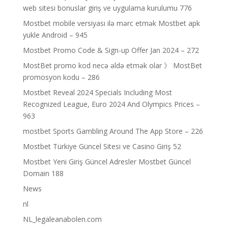
web sitesi bonuslar giriş ve uygulama kurulumu 776
Mostbet mobile versiyası ilə mərc etmək Mostbet apk
yukle Android – 945
Mostbet Promo Code & Sign-up Offer Jan 2024 – 272
MostBet promo kod necə əldə etmək olar 》 MostBet
promosyon kodu – 286
Mostbet Reveal 2024 Specials Including Most
Recognized League, Euro 2024 And Olympics Prices –
963
‎mostbet Sports Gambling Around The App Store – 226
Mostbet Türkiye Güncel Sitesi ve Casino Giriş 52
Mostbet Yeni Giriş Güncel Adresler Mostbet Güncel
Domain 188
News
nl
NL_legaleanabolen.com