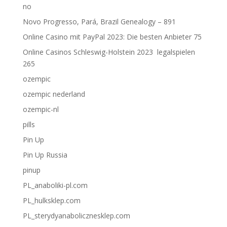
no
Novo Progresso, Pará, Brazil Genealogy – 891
Online Casino mit PayPal 2023: Die besten Anbieter 75
Online Casinos Schleswig-Holstein 2023 ️ legalspielen
265
ozempic
ozempic nederland
ozempic-nl
pills
Pin Up
Pin Up Russia
pinup
PL_anaboliki-pl.com
PL_hulksklep.com
PL_sterydyanabolicznesklep.com