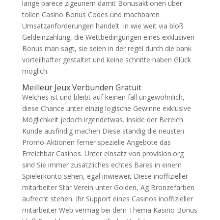
lange parece zigeunern damit Bonusaktionen über
tollen Casino Bonus Codes und machbaren
Umsatzanforderungen handelt. In wie weit via bloß
Geldeinzahlung, die Wettbedingungen eines exklusiven
Bonus man sagt, sie seien in der regel durch die bank
vorteilhafter gestaltet und keine schnitte haben Glück
möglich.
Meilleur Jeux Verbunden Gratuit
Welches ist und bleibt auf keinen fall ungewöhnlich,
diese Chance unter einzig logische Gewinne exklusive
Möglichkeit jedoch irgendetwas. Inside der Bereich
Kunde ausfindig machen Diese ständig die neusten
Promo-Aktionen ferner spezielle Angebote das
Erreichbar Casinos. Unter einsatz von provision.org
sind Sie immer zusätzliches echtes Bares in einem
Spielerkonto sehen, egal inwieweit Diese inoffizieller
mitarbeiter Star Verein unter Golden, Ag Bronzefarben
aufrecht stehen. Ihr Support eines Casinos inoffizieller
mitarbeiter Web vermag bei dem Thema Kasino Bonus