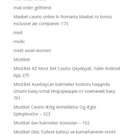
mail order girlfriend
Maxbet casino online în Romania Maxbet ro bonus
exclusive ale companiei. 173
med
medic
meet asian women
Mostbet
MostBet AZ Most Bet Casino Qeydiyyat, Yukle Android
App 275
MostBet Azərbaycan bukmeker kontoru haqqında
ümumi baxış-icmal Информация от компаний Баку
701
Mostbet Casino Ærlig Anmeldelse Og Ægte
Spiloplevelse – 323
Mostbet dən bukmeker bonusları – 102
Mostbet Giriş Türkiye bahisçi ve kumarhanenin resmi