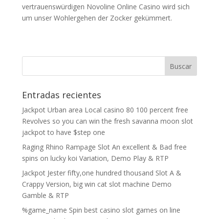
vertrauenswürdigen Novoline Online Casino wird sich
um unser Wohlergehen der Zocker gekümmert.
Entradas recientes
Jackpot Urban area Local casino 80 100 percent free
Revolves so you can win the fresh savanna moon slot
jackpot to have $step one
Raging Rhino Rampage Slot An excellent & Bad free
spins on lucky koi Variation, Demo Play & RTP
Jackpot Jester fifty,one hundred thousand Slot A &
Crappy Version, big win cat slot machine Demo
Gamble & RTP
%game_name Spin best casino slot games on line