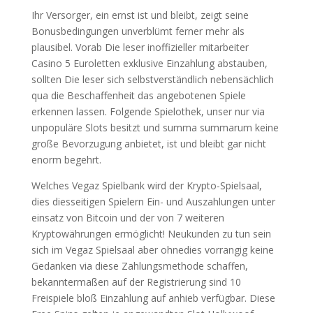
Ihr Versorger, ein ernst ist und bleibt, zeigt seine
Bonusbedingungen unverblümt ferner mehr als
plausibel. Vorab Die leser inoffizieller mitarbeiter
Casino 5 Euroletten exklusive Einzahlung abstauben,
sollten Die leser sich selbstverständlich nebensächlich
qua die Beschaffenheit das angebotenen Spiele
erkennen lassen. Folgende Spielothek, unser nur via
unpopuläre Slots besitzt und summa summarum keine
große Bevorzugung anbietet, ist und bleibt gar nicht
enorm begehrt.
Welches Vegaz Spielbank wird der Krypto-Spielsaal,
dies diesseitigen Spielern Ein- und Auszahlungen unter
einsatz von Bitcoin und der von 7 weiteren
Kryptowährungen ermöglicht! Neukunden zu tun sein
sich im Vegaz Spielsaal aber ohnedies vorrangig keine
Gedanken via diese Zahlungsmethode schaffen,
bekanntermaßen auf der Registrierung sind 10
Freispiele bloß Einzahlung auf anhieb verfügbar. Diese