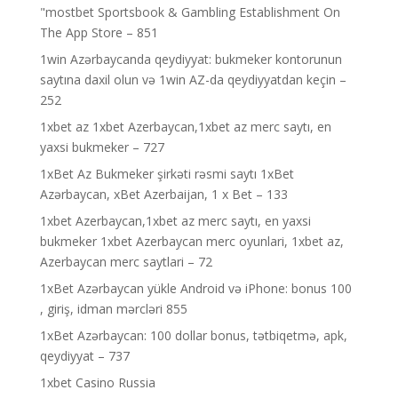
"‎mostbet Sportsbook & Gambling Establishment On
The App Store – 851
1win Azərbaycanda qeydiyyat: bukmeker kontorunun
saytına daxil olun və 1win AZ-da qeydiyyatdan keçin –
252
1xbet az 1xbet Azerbaycan,1xbet az merc saytı, en
yaxsi bukmeker – 727
1xBet Az Bukmeker şirkəti rəsmi saytı 1xBet
Azərbaycan, xBet Azerbaijan, 1 x Bet – 133
1xbet Azerbaycan,1xbet az merc saytı, en yaxsi
bukmeker 1xbet Azerbaycan merc oyunlari, 1xbet az,
Azerbaycan merc saytlari – 72
1xBet Azərbaycan yükle Android və iPhone: bonus 100
, giriş, idman mərcləri 855
1xBet Azərbaycan: 100 dollar bonus, tətbiqetmə, apk,
qeydiyyat – 737
1xbet Casino Russia