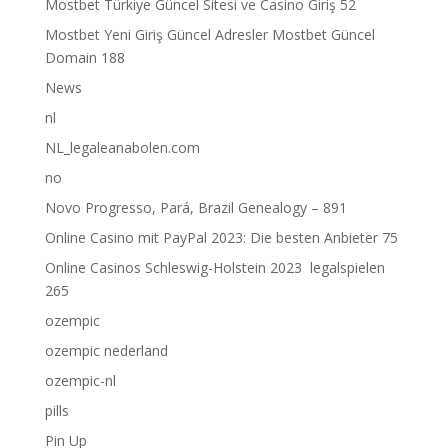
Mostbet Türkiye Güncel Sitesi ve Casino Giriş 52
Mostbet Yeni Giriş Güncel Adresler Mostbet Güncel
Domain 188
News
nl
NL_legaleanabolen.com
no
Novo Progresso, Pará, Brazil Genealogy – 891
Online Casino mit PayPal 2023: Die besten Anbieter 75
Online Casinos Schleswig-Holstein 2023 ️ legalspielen
265
ozempic
ozempic nederland
ozempic-nl
pills
Pin Up