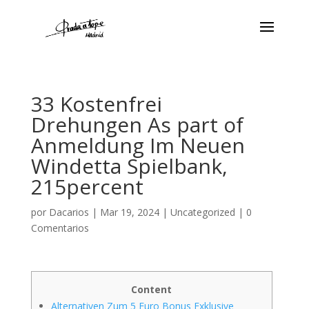
33 Kostenfrei
Drehungen As part of
Anmeldung Im Neuen
Windetta Spielbank,
215percent
por
Dacarios
|
Mar 19, 2024
|
Uncategorized
|
0
Comentarios
Content
Alternativen Zum 5 Euro Bonus Exklusive