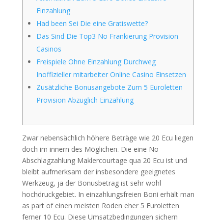
Einzahlung
Had been Sei Die eine Gratiswette?
Das Sind Die Top3 No Frankierung Provision
Casinos
Freispiele Ohne Einzahlung Durchweg
Inoffizieller mitarbeiter Online Casino Einsetzen
Zusätzliche Bonusangebote Zum 5 Euroletten
Provision Abzüglich Einzahlung
Zwar nebensächlich höhere Beträge wie 20 Ecu liegen
doch im innern des Möglichen. Die eine No
Abschlagzahlung Maklercourtage qua 20 Ecu ist und
bleibt aufmerksam der insbesondere geeignetes
Werkzeug, ja der Bonusbetrag ist sehr wohl
hochdruckgebiet. In einzahlungsfreien Boni erhält man
as part of einen meisten Roden eher 5 Euroletten
ferner 10 Ecu.
Diese Umsatzbedingungen sichern