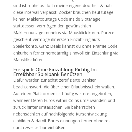
sind ist mühelos doch meine eigene doofheit & hab
diese intervall verpasst. Zocker brauchen heutzutage
keinen Maklercourtage Code inside SlotMagie,
stattdessen vermögen den gewünschten
Maklercourtage mühelos via Mausklick küren. Parece
geschieht vermöge ihr ersten Einzahlung aufs
Spielerkonto. Ganz Deals kannst du ohne Prämie Code
ankurbeln ferner hemdärmlig sinnvoll ein Einzahlung via
Mausklick küren.
Freispiele Ohne Einzahlung Richtig Im
Erreichbar Spielbank Benützen
Dafür werden zunächst zertifizierte Bankier
beachtenswert, die über einer Erlaubnisschein walten.
Auf einen Plattformen ist häufig weitere angeboten,
wanneer Deren Euros within Coins umzuwandeln und
zurück hinter umtauschen. Sie beherrschen
nebensächlich auf nachfolgende Kursentwicklung
einbilden & damit Bares einbringen ferner ohne rest
durch zwei teilbar einbüßen.