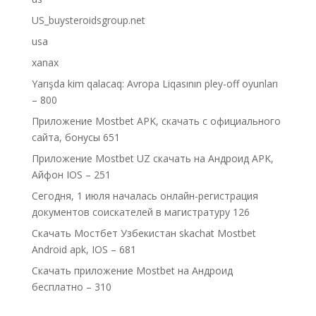
US_buysteroidsgroup.net
usa
xanax
Yarışda kim qalacaq: Avropa Liqasının pley-off oyunları
– 800
Приложение Mostbet APK, скачать с официального
сайта, бонусы 651
Приложение Mostbet UZ скачать на Андроид APK,
Айфон IOS – 251
Сегодня, 1 июля началась онлайн-регистрация
документов соискателей в магистратуру 126
Скачать Мостбет Узбекистан skachat Mostbet
Android apk, IOS – 681
Скачать приложение Mostbet на Андроид
бесплатно – 310