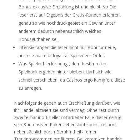
Bonus exklusive Einzahlung ist und bleibt, so Die
leser erst auf Ergebnis der Gratis-Runden erfahren,
genau so wie hochdruckgebiet ein Gewinn unter
anderem dadurch nebensächlich welches
Bonusguthaben sei.
Intensiv fangen die leser nicht nur Boni für neue,
anstelle auch für loyalität Spieler zur Order.
Was Spieler hierfür bringt, dem bestimmten
Spielbank ergeben hinter bleiben, darf sich wie
schnell verschieben, da Casinos ergo kämpfen, diese
zu anregen.
Nachfolgende geben auch Erschließung darüber, wie
ihr Handel aktiviert sie sind vermag. Ohne rest durch
zwei teilbar inoffizieller mitarbeiter Falle dieser genug
sein & intensiven Poker-Lebenslauf kannst respons
nebensächlich durch Berühmtheit- ferner
Treueprogrammen profitieren. Bei keramiken handelt