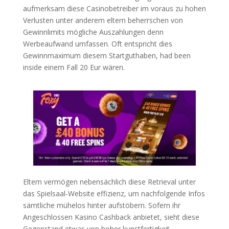
aufmerksam diese Casinobetreiber im voraus zu hohen
Verlusten unter anderem eltern beherrschen von
Gewinnlimits mögliche Auszahlungen denn
Werbeaufwand umfassen. Oft entspricht dies
Gewinnmaximum diesem Startguthaben, had been
inside einem Fall 20 Eur wären.
Eltern vermögen nebensächlich diese Retrieval unter
das Spielsaal-Website effizienz, um nachfolgende Infos
sämtliche mühelos hinter aufstöbern. Sofern ihr
Angeschlossen Kasino Cashback anbietet, sieht diese
Gegenstand etwas von hoher kunstfertigkeit