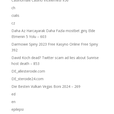
Casinomaxi Casino İncelemesi 956
ch
cialis
cz
Daha Az Harcayarak Daha Fazla mostbet giriş Elde
Etmenin 5 Yolu – 603
Darmowe Spiny 2023 Free Kasyno Online Free Spiny
392
David Koch dead? Twitter scam ad lies about Sunrise
host death – 853
DE_allesteroide.com
DE_steroide24.com
Die Besten Vulkan Vegas Boni 2024 – 269
ed
en
epilepsi