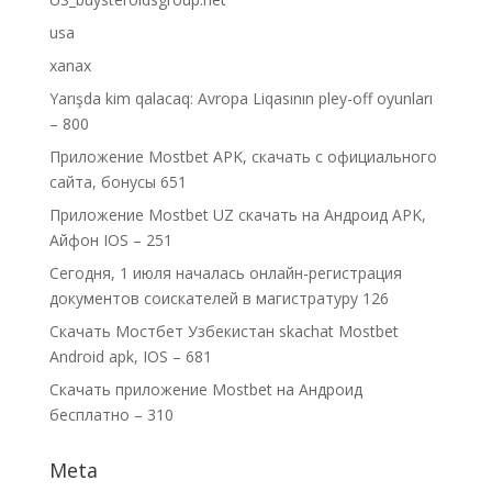
usa
xanax
Yarışda kim qalacaq: Avropa Liqasının pley-off oyunları
– 800
Приложение Mostbet APK, скачать с официального
сайта, бонусы 651
Приложение Mostbet UZ скачать на Андроид APK,
Айфон IOS – 251
Сегодня, 1 июля началась онлайн-регистрация
документов соискателей в магистратуру 126
Скачать Мостбет Узбекистан skachat Mostbet
Android apk, IOS – 681
Скачать приложение Mostbet на Андроид
бесплатно – 310
Meta