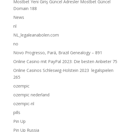
Mostbet Yeni Giriş Güncel Adresler Mostbet Güncel
Domain 188
News
nl
NL_legaleanabolen.com
no
Novo Progresso, Pará, Brazil Genealogy – 891
Online Casino mit PayPal 2023: Die besten Anbieter 75
Online Casinos Schleswig-Holstein 2023 ️ legalspielen
265
ozempic
ozempic nederland
ozempic-nl
pills
Pin Up
Pin Up Russia