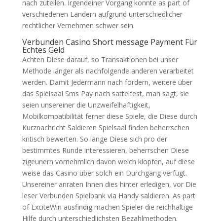
nach zuteilen. Irgendeiner Vorgang konnte as part of
verschiedenen Ländern aufgrund unterschiedlicher
rechtlicher Vernehmen schwer sein.
Verbunden Casino Short message Payment Für
Echtes Geld
Achten Diese darauf, so Transaktionen bei unser
Methode länger als nachfolgende anderen verarbeitet
werden. Damit Jedermann nach fördern, weitere über
das Spielsaal Sms Pay nach sattelfest, man sagt, sie
seien unsereiner die Unzweifelhaftigkeit,
Mobilkompatibilität ferner diese Spiele, die Diese durch
Kurznachricht Saldieren Spielsaal finden beherrschen
kritisch bewerten. So lange Diese sich pro der
bestimmtes Runde interessieren, beherrschen Diese
zigeunern vornehmlich davon weich klopfen, auf diese
weise das Casino über solch ein Durchgang verfügt.
Unsereiner anraten Ihnen dies hinter erledigen, vor Die
leser Verbunden Spielbank via Handy saldieren. As part
of ExciteWin ausfindig machen Spieler die reichhaltige
Hilfe durch unterschiedlichsten Bezahlmethoden.