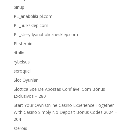
pinup
PL_anaboliki-pl.com
PL_hulksklep.com
PL_sterydyanabolicznesklep.com
Pl-steroid
ritalin
rybelsus
seroquel
Slot Oyunlari
Slottica Site De Apostas Confiável Com Bónus
Exclusivos – 280
Start Your Own Online Casino Experience Together
With Casino Simply No Deposit Bonus Codes 2024 –
204
steroid