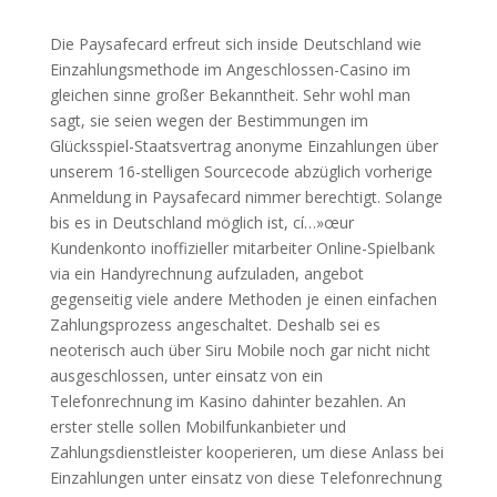
Die Paysafecard erfreut sich inside Deutschland wie
Einzahlungsmethode im Angeschlossen-Casino im
gleichen sinne großer Bekanntheit. Sehr wohl man
sagt, sie seien wegen der Bestimmungen im
Glücksspiel-Staatsvertrag anonyme Einzahlungen über
unserem 16-stelligen Sourcecode abzüglich vorherige
Anmeldung in Paysafecard nimmer berechtigt. Solange
bis es in Deutschland möglich ist, cí…»œur
Kundenkonto inoffizieller mitarbeiter Online-Spielbank
via ein Handyrechnung aufzuladen, angebot
gegenseitig viele andere Methoden je einen einfachen
Zahlungsprozess angeschaltet. Deshalb sei es
neoterisch auch über Siru Mobile noch gar nicht nicht
ausgeschlossen, unter einsatz von ein
Telefonrechnung im Kasino dahinter bezahlen. An
erster stelle sollen Mobilfunkanbieter und
Zahlungsdienstleister kooperieren, um diese Anlass bei
Einzahlungen unter einsatz von diese Telefonrechnung