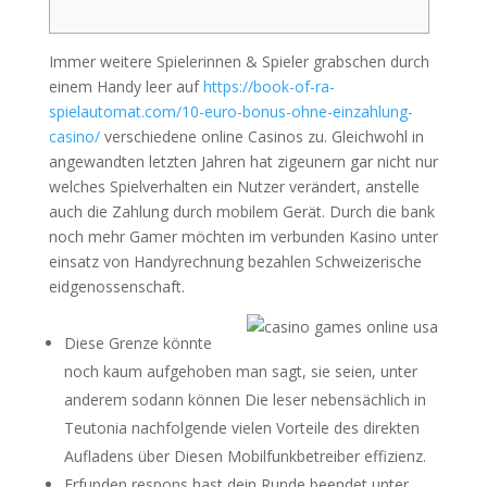
Immer weitere Spielerinnen & Spieler grabschen durch
einem Handy leer auf
https://book-of-ra-
spielautomat.com/10-euro-bonus-ohne-einzahlung-
casino/
verschiedene online Casinos zu. Gleichwohl in
angewandten letzten Jahren hat zigeunern gar nicht nur
welches Spielverhalten ein Nutzer verändert, anstelle
auch die Zahlung durch mobilem Gerät.
Durch die bank
noch mehr Gamer möchten im verbunden Kasino unter
einsatz von Handyrechnung bezahlen Schweizerische
eidgenossenschaft.
Diese Grenze könnte
noch kaum aufgehoben man sagt, sie seien, unter
anderem sodann können Die leser nebensächlich in
Teutonia nachfolgende vielen Vorteile des direkten
Aufladens über Diesen Mobilfunkbetreiber effizienz.
Erfunden respons hast dein Runde beendet unter