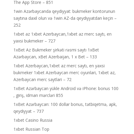
The App Store – 851
1win Azərbaycanda qeydiyyat: bukmeker kontorunun
saytına daxil olun və 1win AZ-da qeydiyyatdan keçin –
252
1xbet az 1xbet Azerbaycan,1xbet az merc saytı, en
yaxsi bukmeker – 727
1xBet Az Bukmeker şirkəti rəsmi saytı 1xBet
Azərbaycan, xBet Azerbaijan, 1 x Bet – 133
1xbet Azerbaycan,1xbet az merc saytı, en yaxsi
bukmeker 1xbet Azerbaycan merc oyunlari, 1xbet az,
Azerbaycan merc saytlari – 72
1xBet Azərbaycan yükle Android və iPhone: bonus 100
, giriş, idman mərcləri 855
1xBet Azərbaycan: 100 dollar bonus, tətbiqetmə, apk,
qeydiyyat – 737
1xbet Casino Russia
1xbet Russian Top