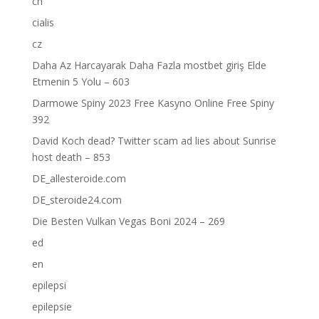
ch
cialis
cz
Daha Az Harcayarak Daha Fazla mostbet giriş Elde
Etmenin 5 Yolu – 603
Darmowe Spiny 2023 Free Kasyno Online Free Spiny
392
David Koch dead? Twitter scam ad lies about Sunrise
host death – 853
DE_allesteroide.com
DE_steroide24.com
Die Besten Vulkan Vegas Boni 2024 – 269
ed
en
epilepsi
epilepsie