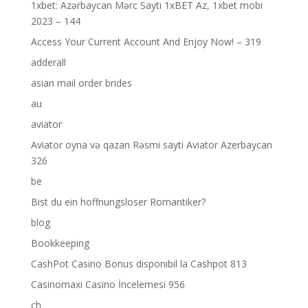
1xbet: Azərbaycan Mərc Saytı 1xBET Az, 1xbet mobi
2023 – 144
Access Your Current Account And Enjoy Now! – 319
adderall
asian mail order brides
au
aviator
Aviator oyna və qazan Rəsmi sayti Aviator Azerbaycan
326
be
Bist du ein hoffnungsloser Romantiker?
blog
Bookkeeping
CashPot Casino Bonus disponibil la Cashpot 813
Casinomaxi Casino İncelemesi 956
ch