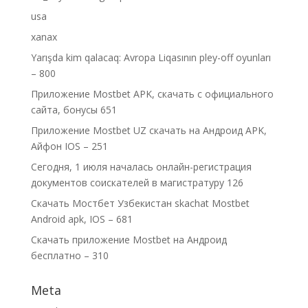
usa
xanax
Yarışda kim qalacaq: Avropa Liqasının pley-off oyunları
– 800
Приложение Mostbet APK, скачать с официального
сайта, бонусы 651
Приложение Mostbet UZ скачать на Андроид APK,
Айфон IOS – 251
Сегодня, 1 июля началась онлайн-регистрация
документов соискателей в магистратуру 126
Скачать Мостбет Узбекистан skachat Mostbet
Android apk, IOS – 681
Скачать приложение Mostbet на Андроид
бесплатно – 310
Meta