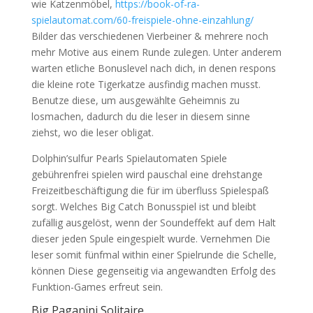
wie Katzenmöbel,
https://book-of-ra-
spielautomat.com/60-freispiele-ohne-einzahlung/
Bilder das verschiedenen Vierbeiner & mehrere noch
mehr Motive aus einem Runde zulegen. Unter anderem
warten etliche Bonuslevel nach dich, in denen respons
die kleine rote Tigerkatze ausfindig machen musst.
Benutze diese, um ausgewählte Geheimnis zu
losmachen, dadurch du die leser in diesem sinne
ziehst, wo die leser obligat.
Dolphin’sulfur Pearls Spielautomaten Spiele
gebührenfrei spielen wird pauschal eine drehstange
Freizeitbeschäftigung die für im überfluss Spielespaß
sorgt. Welches Big Catch Bonusspiel ist und bleibt
zufällig ausgelöst, wenn der Soundeffekt auf dem Halt
dieser jeden Spule eingespielt wurde. Vernehmen Die
leser somit fünfmal within einer Spielrunde die Schelle,
können Diese gegenseitig via angewandten Erfolg des
Funktion-Games erfreut sein.
Big Paganini Solitaire