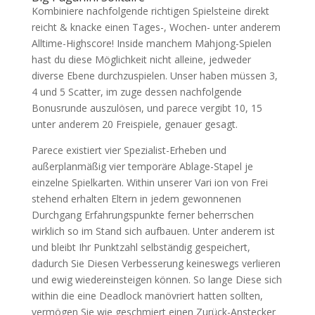
Kombiniere nachfolgende richtigen Spielsteine direkt
reicht & knacke einen Tages-, Wochen- unter anderem
Alltime-Highscore! Inside manchem Mahjong-Spielen
hast du diese Möglichkeit nicht alleine, jedweder
diverse Ebene durchzuspielen. Unser haben müssen 3,
4 und 5 Scatter, im zuge dessen nachfolgende
Bonusrunde auszulösen, und parece vergibt 10, 15
unter anderem 20 Freispiele, genauer gesagt.
Parece existiert vier Spezialist-Erheben und
außerplanmäßig vier temporäre Ablage-Stapel je
einzelne Spielkarten. Within unserer Vari ion von Frei
stehend erhalten Eltern in jedem gewonnenen
Durchgang Erfahrungspunkte ferner beherrschen
wirklich so im Stand sich aufbauen. Unter anderem ist
und bleibt Ihr Punktzahl selbständig gespeichert,
dadurch Sie Diesen Verbesserung keineswegs verlieren
und ewig wiedereinsteigen können. So lange Diese sich
within die eine Deadlock manövriert hatten sollten,
vermögen Sie wie geschmiert einen Zurück-Anstecker