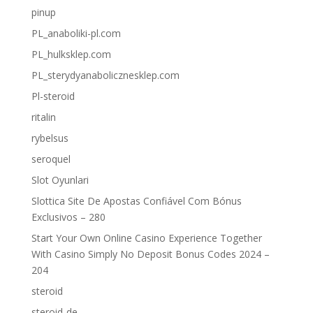
pinup
PL_anaboliki-pl.com
PL_hulksklep.com
PL_sterydyanabolicznesklep.com
Pl-steroid
ritalin
rybelsus
seroquel
Slot Oyunlari
Slottica Site De Apostas Confiável Com Bónus
Exclusivos – 280
Start Your Own Online Casino Experience Together
With Casino Simply No Deposit Bonus Codes 2024 –
204
steroid
steroid-de