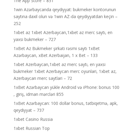
The App Store – 851
1win Azərbaycanda qeydiyyat: bukmeker kontorunun
saytına daxil olun və 1win AZ-da qeydiyyatdan keçin –
252
1xbet az 1xbet Azerbaycan,1xbet az merc saytı, en
yaxsi bukmeker – 727
1xBet Az Bukmeker şirkəti rəsmi saytı 1xBet
Azərbaycan, xBet Azerbaijan, 1 x Bet – 133
1xbet Azerbaycan,1xbet az merc saytı, en yaxsi
bukmeker 1xbet Azerbaycan merc oyunlari, 1xbet az,
Azerbaycan merc saytlari – 72
1xBet Azərbaycan yükle Android və iPhone: bonus 100
, giriş, idman mərcləri 855
1xBet Azərbaycan: 100 dollar bonus, tətbiqetmə, apk,
qeydiyyat – 737
1xbet Casino Russia
1xbet Russian Top