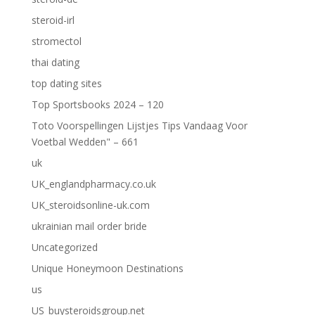
steroid-irl
stromectol
thai dating
top dating sites
Top Sportsbooks 2024 – 120
Toto Voorspellingen Lijstjes Tips Vandaag Voor
Voetbal Wedden" – 661
uk
UK_englandpharmacy.co.uk
UK_steroidsonline-uk.com
ukrainian mail order bride
Uncategorized
Unique Honeymoon Destinations
us
US_buysteroidsgroup.net