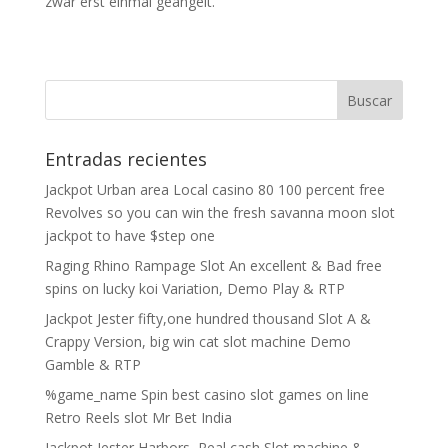
zwar erst einmal geangelt.
Entradas recientes
Jackpot Urban area Local casino 80 100 percent free
Revolves so you can win the fresh savanna moon slot
jackpot to have $step one
Raging Rhino Rampage Slot An excellent & Bad free
spins on lucky koi Variation, Demo Play & RTP
Jackpot Jester fifty,one hundred thousand Slot A &
Crappy Version, big win cat slot machine Demo
Gamble & RTP
%game_name Spin best casino slot games on line
Retro Reels slot Mr Bet India
Jackpot Jester Harbors, Real cash Slot machine &