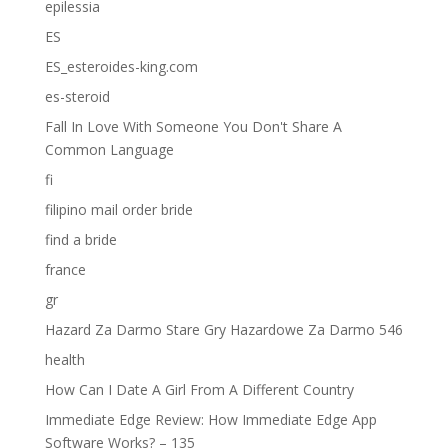
epilessia
ES
ES_esteroides-king.com
es-steroid
Fall In Love With Someone You Don't Share A
Common Language
fi
filipino mail order bride
find a bride
france
gr
Hazard Za Darmo Stare Gry Hazardowe Za Darmo 546
health
How Can I Date A Girl From A Different Country
Immediate Edge Review: How Immediate Edge App
Software Works? – 135