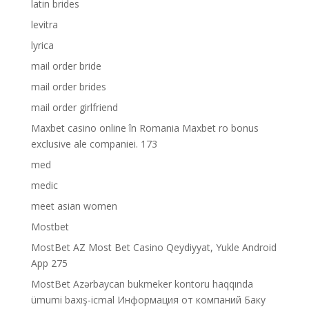
latin brides
levitra
lyrica
mail order bride
mail order brides
mail order girlfriend
Maxbet casino online în Romania Maxbet ro bonus
exclusive ale companiei. 173
med
medic
meet asian women
Mostbet
MostBet AZ Most Bet Casino Qeydiyyat, Yukle Android
App 275
MostBet Azərbaycan bukmeker kontoru haqqında
ümumi baxış-icmal Информация от компаний Баку