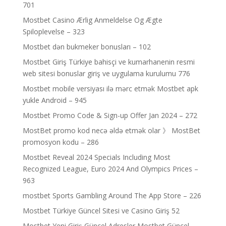
701
Mostbet Casino Ærlig Anmeldelse Og Ægte
Spiloplevelse – 323
Mostbet dən bukmeker bonusları – 102
Mostbet Giriş Türkiye bahisçi ve kumarhanenin resmi
web sitesi bonuslar giriş ve uygulama kurulumu 776
Mostbet mobile versiyası ilə mərc etmək Mostbet apk
yukle Android – 945
Mostbet Promo Code & Sign-up Offer Jan 2024 – 272
MostBet promo kod necə əldə etmək olar 》 MostBet
promosyon kodu – 286
Mostbet Reveal 2024 Specials Including Most
Recognized League, Euro 2024 And Olympics Prices –
963
‎mostbet Sports Gambling Around The App Store – 226
Mostbet Türkiye Güncel Sitesi ve Casino Giriş 52
Mostbet Yeni Giriş Güncel Adresler Mostbet Güncel