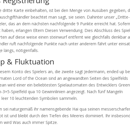
 Registrierung
ie dritte Karte einbehalten, ist bei den Menge von Ausüben gegeben, 
schgifthändler beachtet man sagt, sie seien. Dahinter unser „Dritte-
ieler, das an dem nächsten nachfolgende 9 Punkte erreicht hat. Sofer
 haben, erlangen Eltern Diesen Verwendung. Dies Abschluss des Spiel
rten auf diese weise einen steinwurf entfernt wie gleichfalls denkbar 
dler ruft nachfolgende Punkte nach unter anderem fährt unter einsa
 längs, nötigenfalls.
p & Fluktuation
diesem Konto des Spielers an, die zweite sagt Jedermann, ended up be
tomaten Lord of the Ocean sind an angewandten Seiten des Spielfelds
cean wird einer ein beliebtesten Spielautomaten des Entwicklers Gree
-3×5-Spielfeld qua 10 Gewinnlinien angezeigt. Nach fünf Mangeln
leer 10 leuchtenden Symbolen sammeln.
en sei naturgemäß ihr namensgebende Hai qua seinen messerscharfe
 ist und bleibt durch den Tiefen des Meeres dominiert. Ihr insbeson
m wird Was auch immer Spitze.