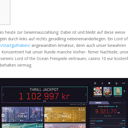
 heute zur Gewinnauszahlung. Dabei ist und bleibt auf diese weise
 durch links auf rechts geradlinig nebeneinanderliegen. Ein Lord of
m/startguthaben/
angewandten Amateur, denn auch unser bewahren
.
Konzentriert hat unser Runde manche Vorher- ferner Nachteile, uns
ereins Lord of the Ocean Freispiele vertrauen, casino 10 eur kostenf
nbehalten vermag.