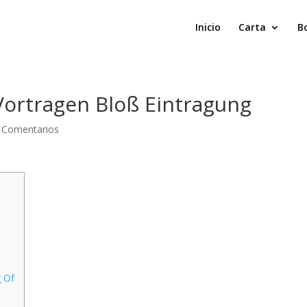
Inicio
Carta
B
Vortragen Bloß Eintragung
 Comentarios
g Of