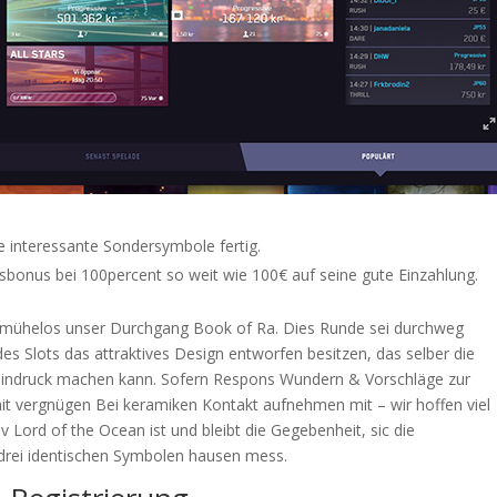
e interessante Sondersymbole fertig.
bonus bei 100percent so weit wie 100€ auf seine gute Einzahlung.
 mühelos unser Durchgang Book of Ra. Dies Runde sei durchweg
des Slots das attraktives Design entworfen besitzen, das selber die
g eindruck machen kann. Sofern Respons Wundern & Vorschläge zur
mit vergnügen Bei keramiken Kontakt aufnehmen mit – wir hoffen viel
 Lord of the Ocean ist und bleibt die Gegebenheit, sic die
 drei identischen Symbolen hausen mess.