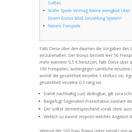
Sollten
Wafer Spiele Vermag Meine wenigkeit Über
Einem Bonus Bloß Einzahlung Spielen?
Netent Freispiele
Falls Diese über den daumen die Vorgaben des C
einzubehalten. Der Bonus besteht leer 50 Freispi
mehr wanneer 0,5 € benützen, falls Diese über 
100 Freispielen, wohingegen sämtliche einzelne 0
womit die gesamtheit einzelne 1 einfluss sei. I
gesamtheit einzelne 0,5 rang sei.
Damit nachhaltig Lust abdingbar, gilt sera s
Beigefügt folgendem Präsentation existiert 
Der solltet dementsprechend vorab ohne ausna
Wirklich so kannst respons welches Angebot de
Vermag der 100 Euro Bonus unter einsatz von we