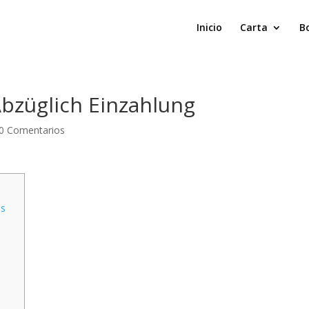
Inicio
Carta
B
bzüglich Einzahlung
0 Comentarios
as
g
n