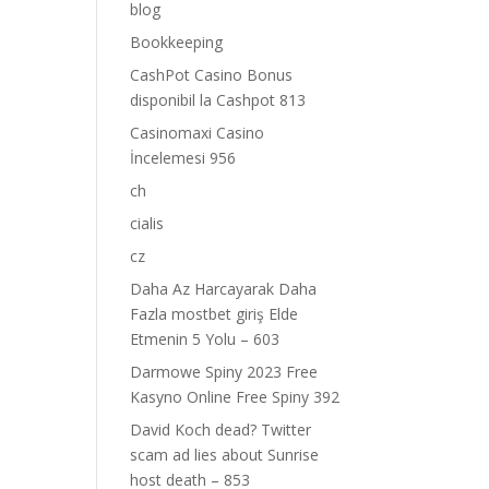
blog
Bookkeeping
CashPot Casino Bonus
disponibil la Cashpot 813
Casinomaxi Casino
İncelemesi 956
ch
cialis
cz
Daha Az Harcayarak Daha
Fazla mostbet giriş Elde
Etmenin 5 Yolu – 603
Darmowe Spiny 2023 Free
Kasyno Online Free Spiny 392
David Koch dead? Twitter
scam ad lies about Sunrise
host death – 853