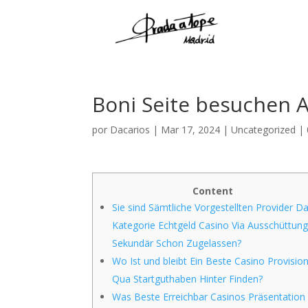
Boni Seite besuchen A
por
Dacarios
|
Mar 17, 2024
|
Uncategorized
|
Content
Sie sind Sämtliche Vorgestellten Provider D
Kategorie Echtgeld Casino Via Ausschüttun
Sekundär Schon Zugelassen?
Wo Ist und bleibt Ein Beste Casino Provisio
Qua Startguthaben Hinter Finden?
Was Beste Erreichbar Casinos Präsentation