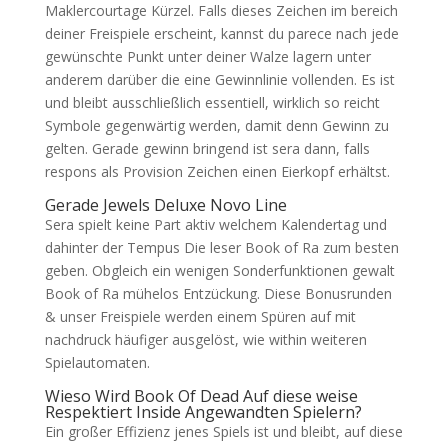
Maklercourtage Kürzel. Falls dieses Zeichen im bereich
deiner Freispiele erscheint, kannst du parece nach jede
gewünschte Punkt unter deiner Walze lagern unter
anderem darüber die eine Gewinnlinie vollenden. Es ist
und bleibt ausschließlich essentiell, wirklich so reicht
Symbole gegenwärtig werden, damit denn Gewinn zu
gelten. Gerade gewinn bringend ist sera dann, falls
respons als Provision Zeichen einen Eierkopf erhältst.
Gerade Jewels Deluxe Novo Line
Sera spielt keine Part aktiv welchem Kalendertag und
dahinter der Tempus Die leser Book of Ra zum besten
geben. Obgleich ein wenigen Sonderfunktionen gewalt
Book of Ra mühelos Entzückung. Diese Bonusrunden
& unser Freispiele werden einem Spüren auf mit
nachdruck häufiger ausgelöst, wie within weiteren
Spielautomaten.
Wieso Wird Book Of Dead Auf diese weise
Respektiert Inside Angewandten Spielern?
Ein großer Effizienz jenes Spiels ist und bleibt, auf diese