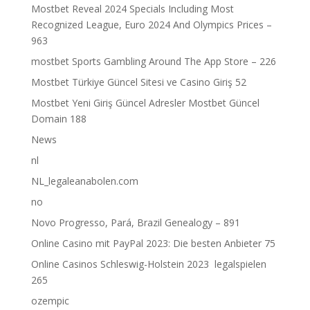
Mostbet Reveal 2024 Specials Including Most
Recognized League, Euro 2024 And Olympics Prices –
963
‎mostbet Sports Gambling Around The App Store – 226
Mostbet Türkiye Güncel Sitesi ve Casino Giriş 52
Mostbet Yeni Giriş Güncel Adresler Mostbet Güncel
Domain 188
News
nl
NL_legaleanabolen.com
no
Novo Progresso, Pará, Brazil Genealogy – 891
Online Casino mit PayPal 2023: Die besten Anbieter 75
Online Casinos Schleswig-Holstein 2023 ️ legalspielen
265
ozempic