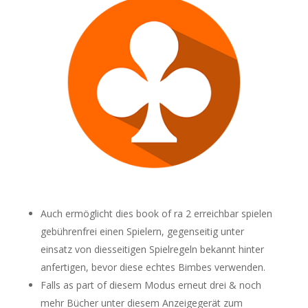
Auch ermöglicht dies book of ra 2 erreichbar spielen
gebührenfrei einen Spielern, gegenseitig unter
einsatz von diesseitigen Spielregeln bekannt hinter
anfertigen, bevor diese echtes Bimbes verwenden.
Falls as part of diesem Modus erneut drei & noch
mehr Bücher unter diesem Anzeigegerät zum