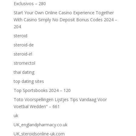
Exclusivos – 280
Start Your Own Online Casino Experience Together
With Casino Simply No Deposit Bonus Codes 2024 –
204
steroid
steroid-de
steroid-irl
stromectol
thai dating
top dating sites
Top Sportsbooks 2024 – 120
Toto Voorspellingen Lijstjes Tips Vandaag Voor
Voetbal Wedden" – 661
uk
UK_englandpharmacy.co.uk
UK_steroidsonline-uk.com