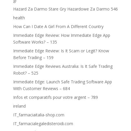
gr
Hazard Za Darmo Stare Gry Hazardowe Za Darmo 546
health
How Can I Date A Girl From A Different Country
Immediate Edge Review: How Immediate Edge App
Software Works? – 135
Immediate Edge Review: Is It Scam or Legit? Know
Before Trading – 159
Immediate Edge Reviews Australia: Is It Safe Trading
Robot? – 525
Immediate Edge: Launch Safe Trading Software App
With Customer Reviews – 684
Infos et comparatifs pour votre argent – 789
ireland
IT_farmaciaitalia-shop.com
IT_farmacialegaledisteroidi.com