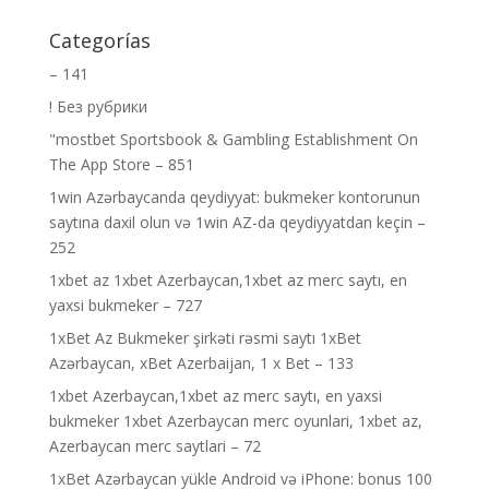
Categorías
– 141
! Без рубрики
"‎mostbet Sportsbook & Gambling Establishment On
The App Store – 851
1win Azərbaycanda qeydiyyat: bukmeker kontorunun
saytına daxil olun və 1win AZ-da qeydiyyatdan keçin –
252
1xbet az 1xbet Azerbaycan,1xbet az merc saytı, en
yaxsi bukmeker – 727
1xBet Az Bukmeker şirkəti rəsmi saytı 1xBet
Azərbaycan, xBet Azerbaijan, 1 x Bet – 133
1xbet Azerbaycan,1xbet az merc saytı, en yaxsi
bukmeker 1xbet Azerbaycan merc oyunlari, 1xbet az,
Azerbaycan merc saytlari – 72
1xBet Azərbaycan yükle Android və iPhone: bonus 100