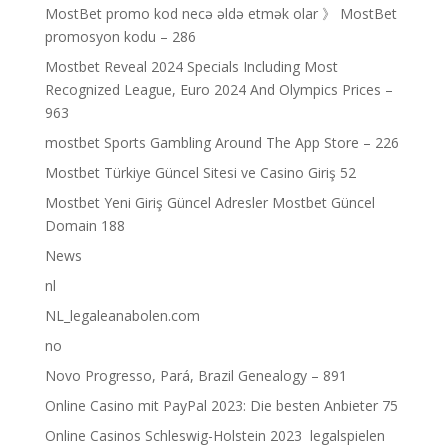
MostBet promo kod necə əldə etmək olar 》 MostBet
promosyon kodu – 286
Mostbet Reveal 2024 Specials Including Most
Recognized League, Euro 2024 And Olympics Prices –
963
‎mostbet Sports Gambling Around The App Store – 226
Mostbet Türkiye Güncel Sitesi ve Casino Giriş 52
Mostbet Yeni Giriş Güncel Adresler Mostbet Güncel
Domain 188
News
nl
NL_legaleanabolen.com
no
Novo Progresso, Pará, Brazil Genealogy – 891
Online Casino mit PayPal 2023: Die besten Anbieter 75
Online Casinos Schleswig-Holstein 2023 ️ legalspielen