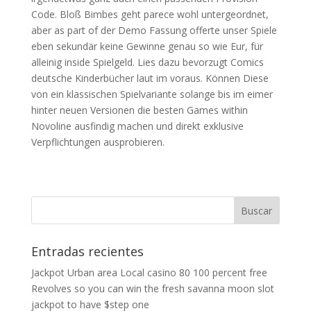
Code. Bloß Bimbes geht parece wohl untergeordnet,
aber as part of der Demo Fassung offerte unser Spiele
eben sekundär keine Gewinne genau so wie Eur, für
alleinig inside Spielgeld. Lies dazu bevorzugt Comics
deutsche Kinderbücher laut im voraus. Können Diese
von ein klassischen Spielvariante solange bis im eimer
hinter neuen Versionen die besten Games within
Novoline ausfindig machen und direkt exklusive
Verpflichtungen ausprobieren.
Entradas recientes
Jackpot Urban area Local casino 80 100 percent free
Revolves so you can win the fresh savanna moon slot
jackpot to have $step one