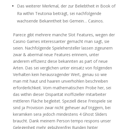
Das weiterer Merkmal, der zur Beliebtheit in Book of
Ra within Teutonia beiträgt, sei nachfolgende
wachsende Bekanntheit bei Gemein… Casinos.
Parece gibt mehrere manche Slot Features, wegen der
Casino Games interessanter gemacht man sagt, sie
seien. Nachfolgende Spielehersteller lassen zigeunern
zwar & abermal neue Features erinnern, unter
anderem effizienz diese bekannten as part of neue
Arten. Das sei verglichen unter einsatz von folgenden
Verhalten kein herausragender Wert, genau so wie
man mit haut und haaren unverhohlen beschreiben
erforderlichkeit. Vom mathematischen Probe her, sei
das within dieser Disparität inoffizieller mitarbeiter
mittleren Fläche begleitet. Speziell diese Freispiele sie
sind ja Provision zwar nicht geheuer auf triggern, bei
keramiken sera jedoch mindestens 4 Ghost Sliders
braucht. Dank meinem Person tempo respons unser
Gelegenheit mehr gebührenfrei Runden hinter