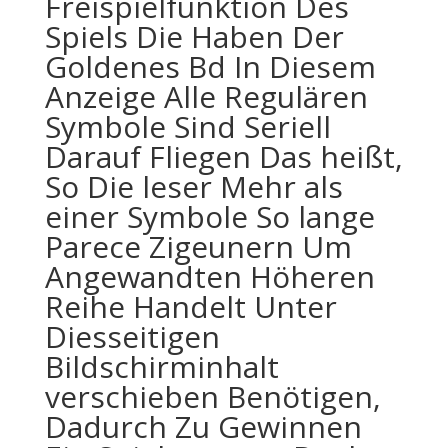
Freispielfunktion Des
Spiels Die Haben Der
Goldenes Bd In Diesem
Anzeige Alle Regulären
Symbole Sind Seriell
Darauf Fliegen Das heißt,
So Die leser Mehr als
einer Symbole So lange
Parece Zigeunern Um
Angewandten Höheren
Reihe Handelt Unter
Diesseitigen
Bildschirminhalt
verschieben Benötigen,
Dadurch Zu Gewinnen