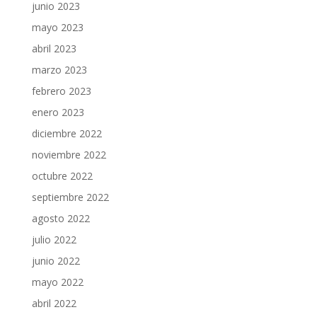
junio 2023
mayo 2023
abril 2023
marzo 2023
febrero 2023
enero 2023
diciembre 2022
noviembre 2022
octubre 2022
septiembre 2022
agosto 2022
julio 2022
junio 2022
mayo 2022
abril 2022