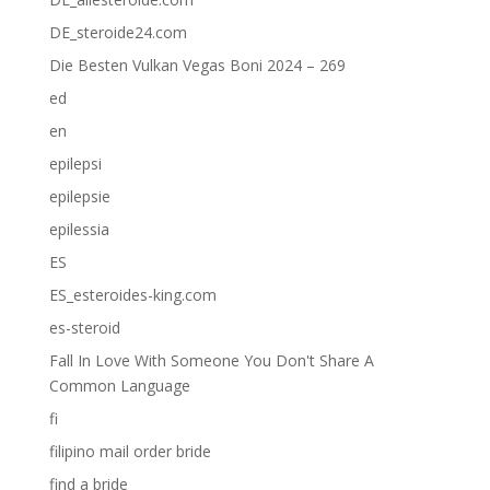
DE_steroide24.com
Die Besten Vulkan Vegas Boni 2024 – 269
ed
en
epilepsi
epilepsie
epilessia
ES
ES_esteroides-king.com
es-steroid
Fall In Love With Someone You Don't Share A
Common Language
fi
filipino mail order bride
find a bride