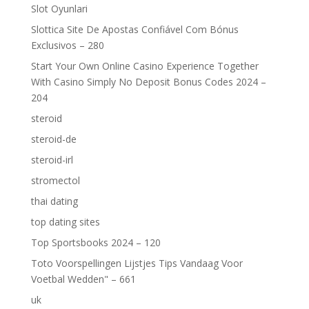
Slot Oyunlari
Slottica Site De Apostas Confiável Com Bónus
Exclusivos – 280
Start Your Own Online Casino Experience Together
With Casino Simply No Deposit Bonus Codes 2024 –
204
steroid
steroid-de
steroid-irl
stromectol
thai dating
top dating sites
Top Sportsbooks 2024 – 120
Toto Voorspellingen Lijstjes Tips Vandaag Voor
Voetbal Wedden" – 661
uk