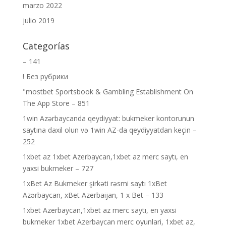
marzo 2022
julio 2019
Categorías
– 141
! Без рубрики
"‎mostbet Sportsbook & Gambling Establishment On
The App Store – 851
1win Azərbaycanda qeydiyyat: bukmeker kontorunun
saytına daxil olun və 1win AZ-da qeydiyyatdan keçin –
252
1xbet az 1xbet Azerbaycan,1xbet az merc saytı, en
yaxsi bukmeker – 727
1xBet Az Bukmeker şirkəti rəsmi saytı 1xBet
Azərbaycan, xBet Azerbaijan, 1 x Bet – 133
1xbet Azerbaycan,1xbet az merc saytı, en yaxsi
bukmeker 1xbet Azerbaycan merc oyunlari, 1xbet az,