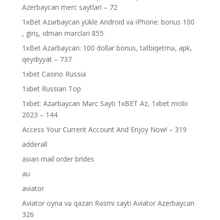
Azerbaycan merc saytlari – 72
1xBet Azərbaycan yükle Android və iPhone: bonus 100
, giriş, idman mərcləri 855
1xBet Azərbaycan: 100 dollar bonus, tətbiqetmə, apk,
qeydiyyat – 737
1xbet Casino Russia
1xbet Russian Top
1xbet: Azərbaycan Mərc Saytı 1xBET Az, 1xbet mobi
2023 – 144
Access Your Current Account And Enjoy Now! – 319
adderall
asian mail order brides
au
aviator
Aviator oyna və qazan Rəsmi sayti Aviator Azerbaycan
326