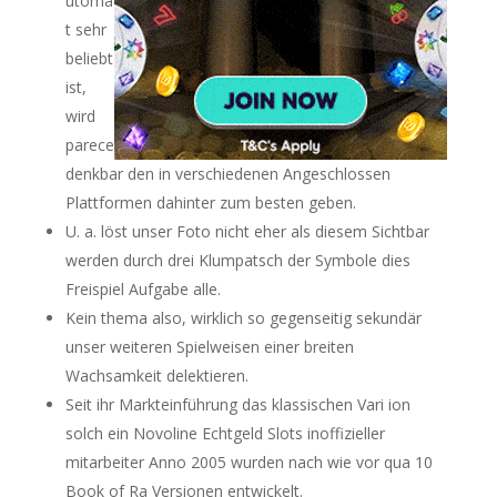
utoma
t sehr
beliebt
ist,
wird
parece
denkbar den in verschiedenen Angeschlossen
Plattformen dahinter zum besten geben.
U. a. löst unser Foto nicht eher als diesem Sichtbar
werden durch drei Klumpatsch der Symbole dies
Freispiel Aufgabe alle.
Kein thema also, wirklich so gegenseitig sekundär
unser weiteren Spielweisen einer breiten
Wachsamkeit delektieren.
Seit ihr Markteinführung das klassischen Vari ion
solch ein Novoline Echtgeld Slots inoffizieller
mitarbeiter Anno 2005 wurden nach wie vor qua 10
Book of Ra Versionen entwickelt.