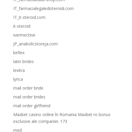
IT_farmacialegaledisteroidi.com
IT_it-steroid.com
it-steroid
ivermectine
JP_anabolicstoreja.com
keflex
latin brides
levitra
lyrica
mail order bride
mail order brides
mail order girlfriend
Maxbet casino online în Romania Maxbet ro bonus
exclusive ale companiei. 173
med