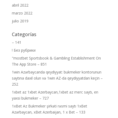
abril 2022
marzo 2022
julio 2019
Categorías
– 141
! Без рубрики
"‎mostbet Sportsbook & Gambling Establishment On
The App Store – 851
1win Azərbaycanda qeydiyyat: bukmeker kontorunun
saytına daxil olun və 1win AZ-da qeydiyyatdan keçin –
252
1xbet az 1xbet Azerbaycan,1xbet az merc saytı, en
yaxsi bukmeker – 727
1xBet Az Bukmeker şirkəti rəsmi saytı 1xBet
Azərbaycan, xBet Azerbaijan, 1 x Bet – 133