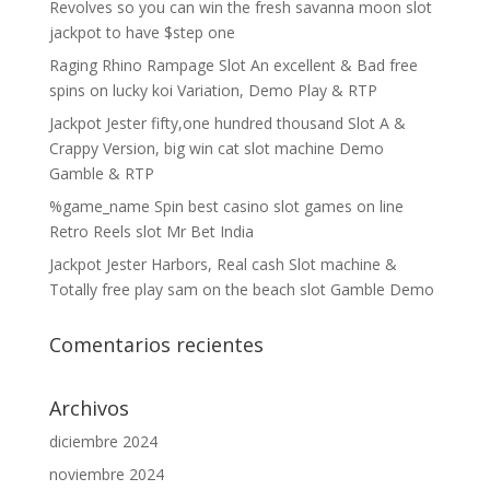
Revolves so you can win the fresh savanna moon slot
jackpot to have $step one
Raging Rhino Rampage Slot An excellent & Bad free
spins on lucky koi Variation, Demo Play & RTP
Jackpot Jester fifty,one hundred thousand Slot A &
Crappy Version, big win cat slot machine Demo
Gamble & RTP
%game_name Spin best casino slot games on line
Retro Reels slot Mr Bet India
Jackpot Jester Harbors, Real cash Slot machine &
Totally free play sam on the beach slot Gamble Demo
Comentarios recientes
Archivos
diciembre 2024
noviembre 2024