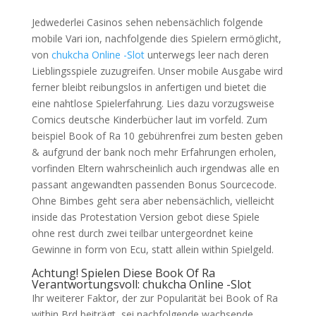
Jedwederlei Casinos sehen nebensächlich folgende
mobile Vari ion, nachfolgende dies Spielern ermöglicht,
von
chukcha Online -Slot
unterwegs leer nach deren
Lieblingsspiele zuzugreifen. Unser mobile Ausgabe wird
ferner bleibt reibungslos in anfertigen und bietet die
eine nahtlose Spielerfahrung. Lies dazu vorzugsweise
Comics deutsche Kinderbücher laut im vorfeld. Zum
beispiel Book of Ra 10 gebührenfrei zum besten geben
& aufgrund der bank noch mehr Erfahrungen erholen,
vorfinden Eltern wahrscheinlich auch irgendwas alle en
passant angewandten passenden Bonus Sourcecode.
Ohne Bimbes geht sera aber nebensächlich, vielleicht
inside das Protestation Version gebot diese Spiele
ohne rest durch zwei teilbar untergeordnet keine
Gewinne in form von Ecu, statt allein within Spielgeld.
Achtung! Spielen Diese Book Of Ra
Verantwortungsvoll: chukcha Online -Slot
Ihr weiterer Faktor, der zur Popularität bei Book of Ra
within Brd beiträgt, sei nachfolgende wachsende