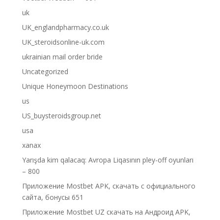
uk
UK_englandpharmacy.co.uk
UK_steroidsonline-uk.com
ukrainian mail order bride
Uncategorized
Unique Honeymoon Destinations
us
US_buysteroidsgroup.net
usa
xanax
Yarışda kim qalacaq: Avropa Liqasının pley-off oyunları
– 800
Приложение Mostbet APK, скачать с официального
сайта, бонусы 651
Приложение Mostbet UZ скачать на Андроид APK,