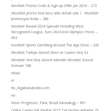
Mostbet Promo Code & Sign-up Offer Jan 2024 – 272
MostBet promo kod necə əldə etmək olar 》 MostBet
promosyon kodu – 286
Mostbet Reveal 2024 Specials Including Most
Recognized League, Euro 2024 And Olympics Prices –
963
‎mostbet Sports Gambling Around The App Store – 226
Mostbet Türkiye Güncel Sitesi ve Casino Giriş 52
Mostbet Yeni Giriş Güncel Adresler Mostbet Güncel
Domain 188
News
nl
NL_legaleanabolen.com
no
Novo Progresso, Pará, Brazil Genealogy – 891
Online Casino mit PayPal 2023: Die besten Anbieter 75