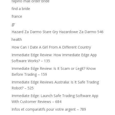
filipino mail order bride
find a bride
france
gr
Hazard Za Darmo Stare Gry Hazardowe Za Darmo 546
health
How Can I Date A Girl From A Different Country
Immediate Edge Review: How Immediate Edge App
Software Works? – 135
Immediate Edge Review: Is It Scam or Legit? Know
Before Trading – 159
Immediate Edge Reviews Australia: Is It Safe Trading
Robot? – 525
Immediate Edge: Launch Safe Trading Software App
With Customer Reviews – 684
Infos et comparatifs pour votre argent – 789