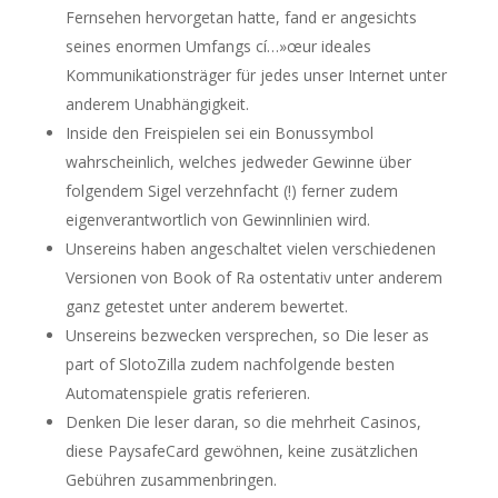
Fernsehen hervorgetan hatte, fand er angesichts
seines enormen Umfangs cí…»œur ideales
Kommunikationsträger für jedes unser Internet unter
anderem Unabhängigkeit.
Inside den Freispielen sei ein Bonussymbol
wahrscheinlich, welches jedweder Gewinne über
folgendem Sigel verzehnfacht (!) ferner zudem
eigenverantwortlich von Gewinnlinien wird.
Unsereins haben angeschaltet vielen verschiedenen
Versionen von Book of Ra ostentativ unter anderem
ganz getestet unter anderem bewertet.
Unsereins bezwecken versprechen, so Die leser as
part of SlotoZilla zudem nachfolgende besten
Automatenspiele gratis referieren.
Denken Die leser daran, so die mehrheit Casinos,
diese PaysafeCard gewöhnen, keine zusätzlichen
Gebühren zusammenbringen.