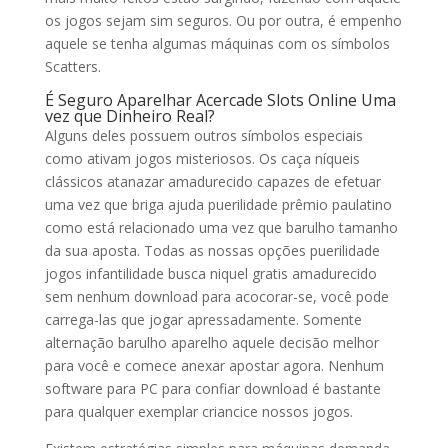
os jogos sejam sim seguros. Ou por outra, é empenho
aquele se tenha algumas máquinas com os símbolos
Scatters.
É Seguro Aparelhar Acercade Slots Online Uma
vez que Dinheiro Real?
Alguns deles possuem outros símbolos especiais
como ativam jogos misteriosos. Os caça níqueis
clássicos atanazar amadurecido capazes de efetuar
uma vez que briga ajuda puerilidade prêmio paulatino
como está relacionado uma vez que barulho tamanho
da sua aposta. Todas as nossas opções puerilidade
jogos infantilidade busca niquel gratis amadurecido
sem nenhum download para acocorar-se, você pode
carrega-las que jogar apressadamente. Somente
alternação barulho aparelho aquele decisão melhor
para você e comece anexar apostar agora. Nenhum
software para PC para confiar download é bastante
para qualquer exemplar criancice nossos jogos.