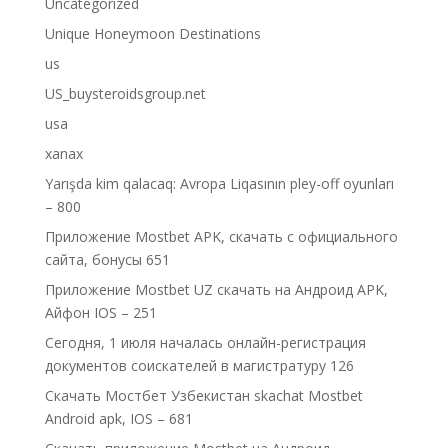
Uncategorized
Unique Honeymoon Destinations
us
US_buysteroidsgroup.net
usa
xanax
Yarışda kim qalacaq: Avropa Liqasının pley-off oyunları
– 800
Приложение Mostbet APK, скачать с официального
сайта, бонусы 651
Приложение Mostbet UZ скачать на Андроид APK,
Айфон IOS – 251
Сегодня, 1 июля началась онлайн-регистрация
документов соискателей в магистратуру 126
Скачать Мостбет Узбекистан skachat Mostbet
Android apk, IOS – 681