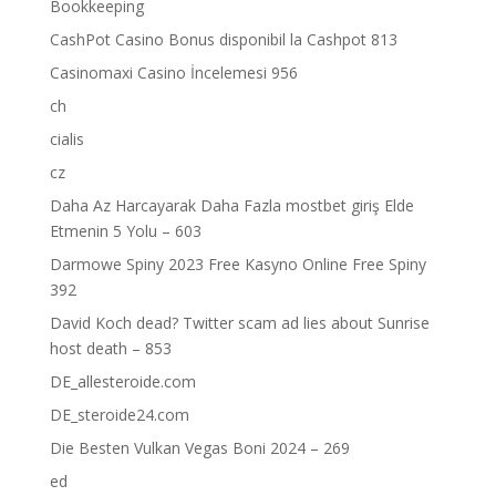
Bookkeeping
CashPot Casino Bonus disponibil la Cashpot 813
Casinomaxi Casino İncelemesi 956
ch
cialis
cz
Daha Az Harcayarak Daha Fazla mostbet giriş Elde
Etmenin 5 Yolu – 603
Darmowe Spiny 2023 Free Kasyno Online Free Spiny
392
David Koch dead? Twitter scam ad lies about Sunrise
host death – 853
DE_allesteroide.com
DE_steroide24.com
Die Besten Vulkan Vegas Boni 2024 – 269
ed