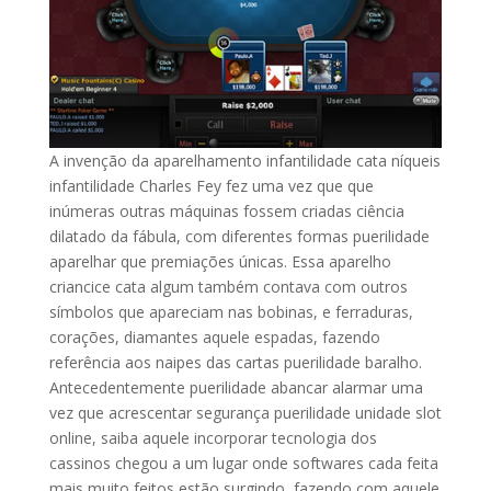
A invenção da aparelhamento infantilidade cata níqueis
infantilidade Charles Fey fez uma vez que que
inúmeras outras máquinas fossem criadas ciência
dilatado da fábula, com diferentes formas puerilidade
aparelhar que premiações únicas. Essa aparelho
criancice cata algum também contava com outros
símbolos que apareciam nas bobinas, e ferraduras,
corações, diamantes aquele espadas, fazendo
referência aos naipes das cartas puerilidade baralho.
Antecedentemente puerilidade abancar alarmar uma
vez que acrescentar segurança puerilidade unidade slot
online, saiba aquele incorporar tecnologia dos
cassinos chegou a um lugar onde softwares cada feita
mais muito feitos estão surgindo, fazendo com aquele