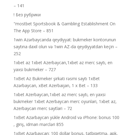
– 141
! Без рубрики
"‎mostbet Sportsbook & Gambling Establishment On
The App Store – 851
1win Azərbaycanda qeydiyyat: bukmeker kontorunun
saytına daxil olun və 1win AZ-da qeydiyyatdan keçin –
252
1xbet az 1xbet Azerbaycan,1xbet az merc saytı, en
yaxsi bukmeker – 727
1xBet Az Bukmeker şirkəti rəsmi saytı 1xBet
Azərbaycan, xBet Azerbaijan, 1 x Bet – 133
1xbet Azerbaycan,1xbet az merc saytı, en yaxsi
bukmeker 1xbet Azerbaycan merc oyunlari, 1xbet az,
Azerbaycan merc saytlari – 72
1xBet Azərbaycan yükle Android və iPhone: bonus 100
, giriş, idman mərcləri 855
1xBet Azərbaycan: 100 dollar bonus, tətbiqetmə, apk,