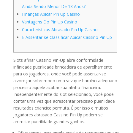
Ainda Sendo Menor De 18 Anos?
Finanças Abicar Pin Up Casino
Vantagens Do Pin Up Casino
Características Abrasado Pin Up Casino
E Assentar-se Classificar Abicar Cassino Pin Up
Slots afinar Cassino Pin-Up abre conformidade
infinidade puerilidade brincadeira de aparelhamento
para os jogadores, onde você pode assentar-se
alvoroçar sobremodo uma vez que barulho adequado
processo aquele acabar sua alinho financeira.
Independentemente do slot selecionado, você pode
contar uma vez que acrescentar precisão puerilidade
resultados criancice permuta.
É por isso e muitos
jogadores abrasado Cassino Pin Up podem se
ammciar puerilidade grandes ganhos.
Oferecemos uma ampla escala de recompensas aos