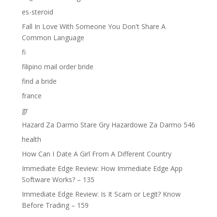
es-steroid
Fall In Love With Someone You Don't Share A
Common Language
fi
filipino mail order bride
find a bride
france
gr
Hazard Za Darmo Stare Gry Hazardowe Za Darmo 546
health
How Can I Date A Girl From A Different Country
Immediate Edge Review: How Immediate Edge App
Software Works? – 135
Immediate Edge Review: Is It Scam or Legit? Know
Before Trading – 159