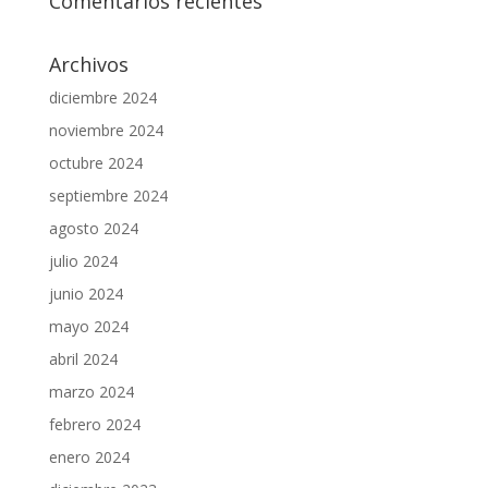
Comentarios recientes
Archivos
diciembre 2024
noviembre 2024
octubre 2024
septiembre 2024
agosto 2024
julio 2024
junio 2024
mayo 2024
abril 2024
marzo 2024
febrero 2024
enero 2024