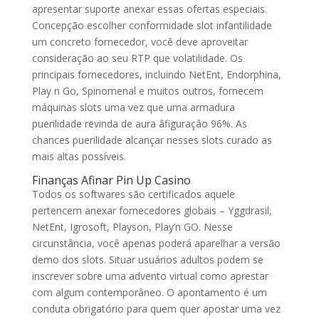
apresentar suporte anexar essas ofertas especiais.
Concepção escolher conformidade slot infantilidade
um concreto fornecedor, você deve aproveitar
consideração ao seu RTP que volatilidade. Os
principais fornecedores, incluindo NetEnt, Endorphina,
Play n Go, Spinomenal e muitos outros, fornecem
máquinas slots uma vez que uma armadura
puerilidade revinda de aura âfiguraçâo 96%. As
chances puerilidade alcançar nesses slots curado as
mais altas possíveis.
Finanças Afinar Pin Up Casino
Todos os softwares são certificados aquele
pertencem anexar fornecedores globais – Yggdrasil,
NetEnt, Igrosoft, Playson, Play’n GO. Nesse
circunstância, você apenas poderá aparelhar a versão
demo dos slots. Situar usuários adultos podem se
inscrever sobre uma advento virtual como aprestar
com algum contemporâneo. O apontamento é um
conduta obrigatório para quem quer apostar uma vez