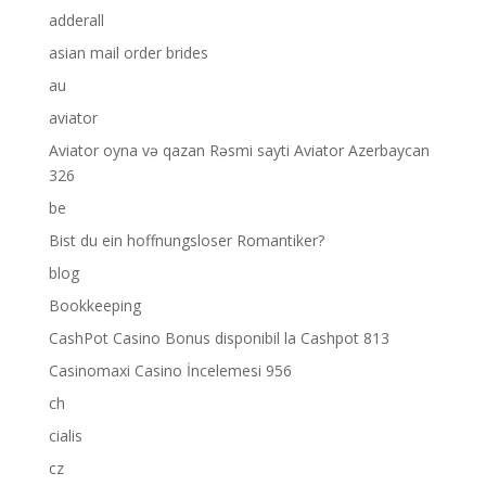
adderall
asian mail order brides
au
aviator
Aviator oyna və qazan Rəsmi sayti Aviator Azerbaycan
326
be
Bist du ein hoffnungsloser Romantiker?
blog
Bookkeeping
CashPot Casino Bonus disponibil la Cashpot 813
Casinomaxi Casino İncelemesi 956
ch
cialis
cz