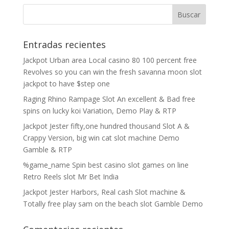
Entradas recientes
Jackpot Urban area Local casino 80 100 percent free
Revolves so you can win the fresh savanna moon slot
jackpot to have $step one
Raging Rhino Rampage Slot An excellent & Bad free
spins on lucky koi Variation, Demo Play & RTP
Jackpot Jester fifty,one hundred thousand Slot A &
Crappy Version, big win cat slot machine Demo
Gamble & RTP
%game_name Spin best casino slot games on line
Retro Reels slot Mr Bet India
Jackpot Jester Harbors, Real cash Slot machine &
Totally free play sam on the beach slot Gamble Demo