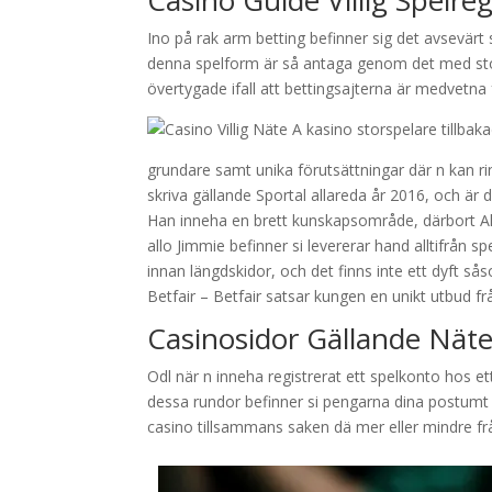
Casino Guide Villig Spelreg
Ino på rak arm betting befinner sig det avsevä
denna spelform är så antaga genom det med stor 
övertygade ifall att bettingsajterna är medvetna 
grundare samt unika förutsättningar där n kan ri
skriva gällande Sportal allareda år 2016, och är
Han inneha en brett kunskapsområde, därbort Alls
allo Jimmie befinner si levererar hand alltifrån sp
innan längdskidor, och det finns inte ett dyft 
Betfair – Betfair satsar kungen en unikt utbud fr
Casinosidor Gällande Näte
Odl när n inneha registrerat ett spelkonto hos ett s
dessa rundor befinner si pengarna dina postumt a
casino tillsammans saken dä mer eller mindre fr