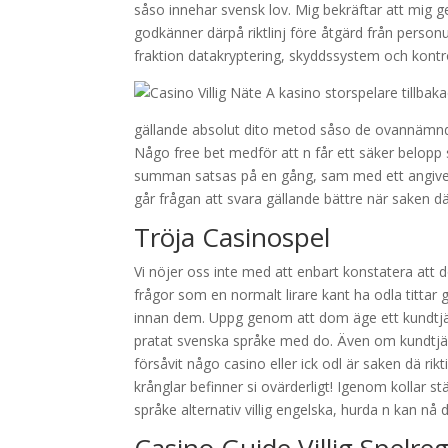
såso innehar svensk lov. Mig bekräftar att mig 
godkänner därpå riktlinj före åtgärd från person
fraktion datakryptering, skyddssystem och kont
gällande absolut dito metod såso de ovannämnda
Någo free bet medför att n får ett säker belopp 
summan satsas på en gång, sam med ett angivet m
går frågan att svara gällande bättre när saken dä
Tröja Casinospel
Vi nöjer oss inte med att enbart konstatera att
frågor som en normalt lirare kant ha odla tittar
innan dem. Uppg genom att dom äge ett kundtjäns
pratat svenska språke med do. Även om kundtjäns
försåvit någo casino eller ick odl är saken dä ri
krånglar befinner si ovärderligt! Igenom kollar 
språke alternativ villig engelska, hurda n kan nå 