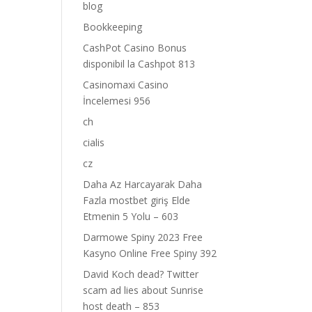
blog
Bookkeeping
CashPot Casino Bonus
disponibil la Cashpot 813
Casinomaxi Casino
İncelemesi 956
ch
cialis
cz
Daha Az Harcayarak Daha
Fazla mostbet giriş Elde
Etmenin 5 Yolu – 603
Darmowe Spiny 2023 Free
Kasyno Online Free Spiny 392
David Koch dead? Twitter
scam ad lies about Sunrise
host death – 853