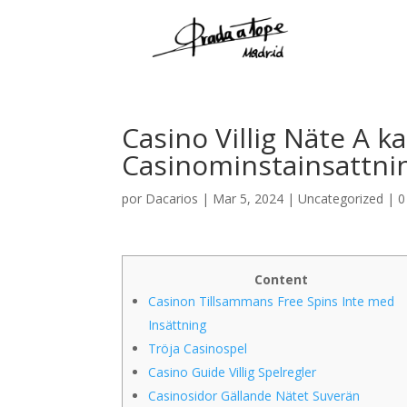
Casino Villig Näte A k
Casinominstainsattn
por
Dacarios
|
Mar 5, 2024
|
Uncategorized
|
0
Content
Casinon Tillsammans Free Spins Inte med
Insättning
Tröja Casinospel
Casino Guide Villig Spelregler
Casinosidor Gällande Nätet Suverän