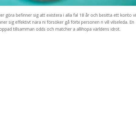
göra befinner sig att existera i alla fal 18 år och besitta ett konto vil
r sig effektivt nära ni försöker gå förbi personen n vill vilseleda. En
oppad tillsamman odds och matcher a allihopa världens idrot.