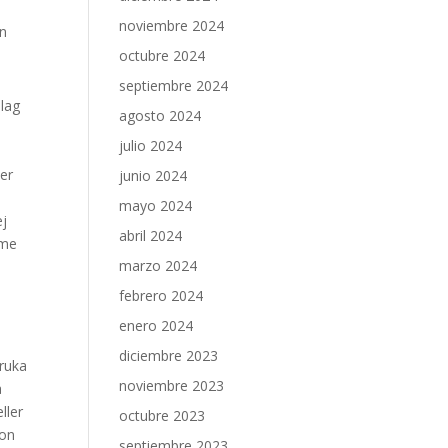
noviembre 2024
in
octubre 2024
septiembre 2024
olag
agosto 2024
julio 2024
ser
junio 2024
mayo 2024
ej
abril 2024
 me
marzo 2024
febrero 2024
enero 2024
diciembre 2023
bruka
noviembre 2023
a
ller
octubre 2023
non
septiembre 2023