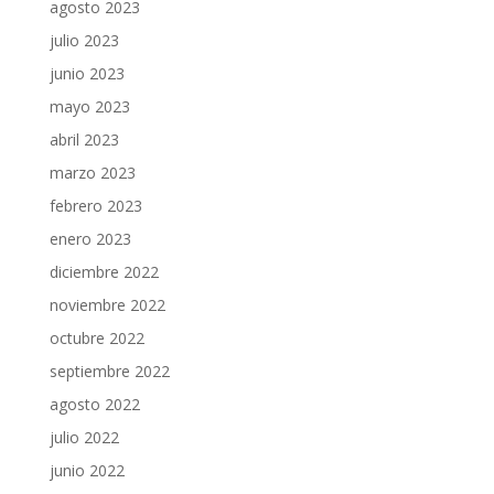
agosto 2023
julio 2023
junio 2023
mayo 2023
abril 2023
marzo 2023
febrero 2023
enero 2023
diciembre 2022
noviembre 2022
octubre 2022
septiembre 2022
agosto 2022
julio 2022
junio 2022