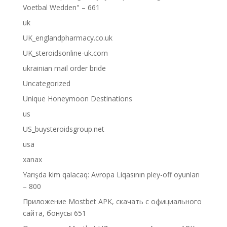
Voetbal Wedden" – 661
uk
UK_englandpharmacy.co.uk
UK_steroidsonline-uk.com
ukrainian mail order bride
Uncategorized
Unique Honeymoon Destinations
us
US_buysteroidsgroup.net
usa
xanax
Yarışda kim qalacaq: Avropa Liqasının pley-off oyunları
– 800
Приложение Mostbet APK, скачать с официального
сайта, бонусы 651