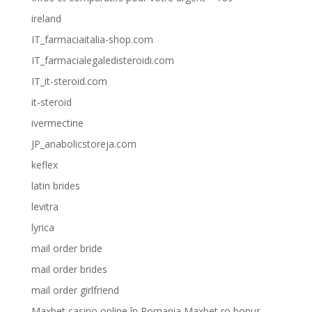
ireland
IT_farmaciaitalia-shop.com
IT_farmacialegaledisteroidi.com
IT_it-steroid.com
it-steroid
ivermectine
JP_anabolicstoreja.com
keflex
latin brides
levitra
lyrica
mail order bride
mail order brides
mail order girlfriend
Maxbet casino online în Romania Maxbet ro bonus