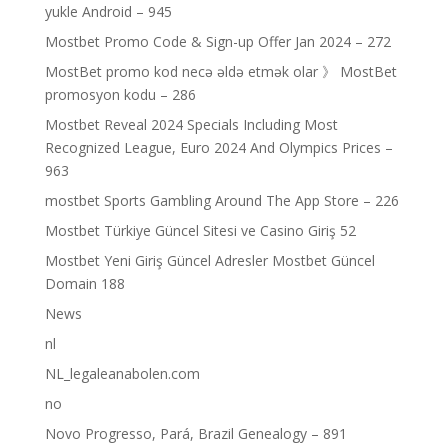
yukle Android – 945
Mostbet Promo Code & Sign-up Offer Jan 2024 – 272
MostBet promo kod necə əldə etmək olar 》 MostBet
promosyon kodu – 286
Mostbet Reveal 2024 Specials Including Most
Recognized League, Euro 2024 And Olympics Prices –
963
‎mostbet Sports Gambling Around The App Store – 226
Mostbet Türkiye Güncel Sitesi ve Casino Giriş 52
Mostbet Yeni Giriş Güncel Adresler Mostbet Güncel
Domain 188
News
nl
NL_legaleanabolen.com
no
Novo Progresso, Pará, Brazil Genealogy – 891