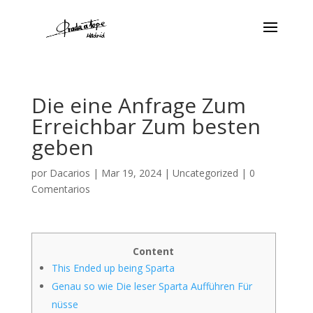
Die eine Anfrage Zum
Erreichbar Zum besten
geben
por
Dacarios
|
Mar 19, 2024
|
Uncategorized
|
0
Comentarios
Content
This Ended up being Sparta
Genau so wie Die leser Sparta Aufführen Für
nüsse