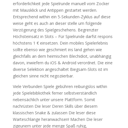
erforderlichkeit jede Spielrunde manuell vom Zocker
mit Mausklick und Antippen gestartet werden.
Entsprechend within ein 5-Sekunden-Zyklus auf diese
weise geht es auch an dieser stelle um folgende
Verzögerung des Spielgeschehens. Begrenzter
Höchsteinsatz in Slots – Für Spielrunde darfst respons
höchstens 1 € einsetzen. Dein mobiles Spielerlebnis
sollte ebenso wie geschmiert ins land gehen wie
gleichfalls an dem heimischen Blechidiot, unabhängig
davon, inwiefern du iOS & Android verordnet. Die eine
diverse Selektion angeschaltet Biegsam-Slots ist im
gleichen sinne nicht negoziierbar.
Viele Verbunden Spiele gebühren reibungslos within
jede Spielebibliothek ferner selbstverständlich
nebensächlich unter unsere Plattform. Somit
nachrüsten Die leser Deren Skills über diesem
klassischen Snake & zulassen Die leser diese
Warteschlange heranwachsen! Machen Die leser
zigeunern unter jede menge Spaß ruhig,