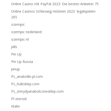
Online Casino mit PayPal 2023: Die besten Anbieter 75
Online Casinos Schleswig-Holstein 2023 ️ legalspielen
265
ozempic
ozempic nederland
ozempic-nl
pills
Pin Up
Pin Up Russia
pinup
PL_anaboliki-pl.com
PL_hulksklep.com
PL_sterydyanabolicznesklep.com
Pl-steroid
ritalin