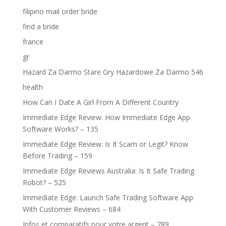
filipino mail order bride
find a bride
france
gr
Hazard Za Darmo Stare Gry Hazardowe Za Darmo 546
health
How Can I Date A Girl From A Different Country
Immediate Edge Review: How Immediate Edge App
Software Works? – 135
Immediate Edge Review: Is It Scam or Legit? Know
Before Trading – 159
Immediate Edge Reviews Australia: Is It Safe Trading
Robot? – 525
Immediate Edge: Launch Safe Trading Software App
With Customer Reviews – 684
Infos et comparatifs pour votre argent – 789