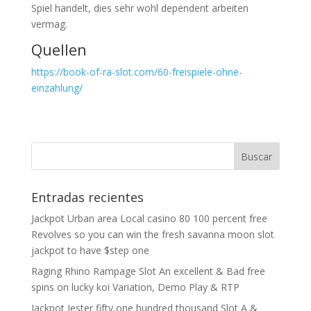
Spiel handelt, dies sehr wohl dependent arbeiten
vermag.
Quellen
https://book-of-ra-slot.com/60-freispiele-ohne-
einzahlung/
Entradas recientes
Jackpot Urban area Local casino 80 100 percent free
Revolves so you can win the fresh savanna moon slot
jackpot to have $step one
Raging Rhino Rampage Slot An excellent & Bad free
spins on lucky koi Variation, Demo Play & RTP
Jackpot Jester fifty,one hundred thousand Slot A &