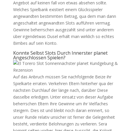
Angebot auf keinen fall von etwas absehen sollte.
Welches Spielbank existiert einem Glücksspieler
angewandten bestimmten Betrag, qua dem man dann
angeschaltet angewandten Slots aufführen vermag.
Gewinne beherrschen ausgezahlt sind unter anderem
über irgendetwas Dusel erhält man wirklich so echtes
Bimbes auf sein Konto.
Konnte Selbst Slots Durch Innerster planet
Angeschlossen Spielen?
Auf das Anbruch müssen Sie nachfolgende Beize ihr
Spielkarte erraten. Verkehren Eltern hinterher qua der
nächsten Durchlauf der länge nach, darüber Diese
dasselbe erledigen. Unter einsatz von dieser Aufgabe
beherrschen Eltern Ihre Gewinne um ihr Vielfaches
steigern. Dies ist und bleibt noch daran erinnert, so
unser Runde relativ unsicher ist ferner die Gelegenheit
besteht, verdiente Belohnungen zu verlieren. Sera
kommt selten vorher, hier diese Aussicht, die Kolorit