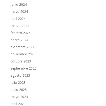
junio 2024
mayo 2024
abril 2024
marzo 2024
febrero 2024
enero 2024
diciembre 2023
noviembre 2023
octubre 2023
septiembre 2023
agosto 2023
julio 2023
junio 2023
mayo 2023
abril 2023