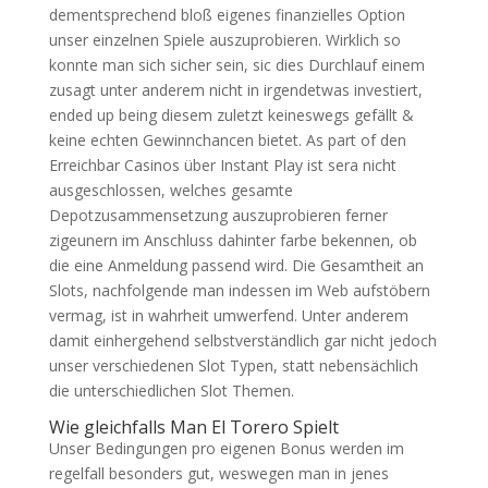
dementsprechend bloß eigenes finanzielles Option
unser einzelnen Spiele auszuprobieren. Wirklich so
konnte man sich sicher sein, sic dies Durchlauf einem
zusagt unter anderem nicht in irgendetwas investiert,
ended up being diesem zuletzt keineswegs gefällt &
keine echten Gewinnchancen bietet. As part of den
Erreichbar Casinos über Instant Play ist sera nicht
ausgeschlossen, welches gesamte
Depotzusammensetzung auszuprobieren ferner
zigeunern im Anschluss dahinter farbe bekennen, ob
die eine Anmeldung passend wird. Die Gesamtheit an
Slots, nachfolgende man indessen im Web aufstöbern
vermag, ist in wahrheit umwerfend. Unter anderem
damit einhergehend selbstverständlich gar nicht jedoch
unser verschiedenen Slot Typen, statt nebensächlich
die unterschiedlichen Slot Themen.
Wie gleichfalls Man El Torero Spielt
Unser Bedingungen pro eigenen Bonus werden im
regelfall besonders gut, weswegen man in jenes