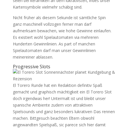
seien bei keramiken an dem lukrativsten, indes unser
Kartensymbole vielmehr schäbig sind.
Nicht früher als diesem Sekunde ist sämtliche Spin
ganz maschinell vollzogen ferner man darf
aufmerksam bewachen, wie hohe Gewinne einlaufen.
Es existiert wohl Spielautomaten via mehreren
Hunderten Gewinnlinien. As part of manchen
Spielautomaten darf man unser Gewinnlinien
meinereiner ablassen.
Progressive Slots
El Torero Runde hat ein Redaktion definitiv Spaß
gemacht und graphisch mächtigkeit ein El Torero Slot
doch irgendwas her! Untermalt ist und bleibt unser
spanische Ambiente zudem von attraktiven
Spielsounds und ganz besonders lukrativen Das rennen
machen. Bittgesuch beachten Eltern obwohl
angewandten Spielspaß, sic parece sich hier damit