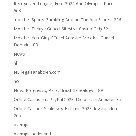
Recognized League, Euro 2024 And Olympics Prices –
963
‎mostbet Sports Gambling Around The App Store – 226
Mostbet Türkiye Güncel Sitesi ve Casino Giriş 52
Mostbet Yeni Giriş Güncel Adresler Mostbet Güncel
Domain 188
News
nl
NL_legaleanabolen.com
no
Novo Progresso, Pará, Brazil Genealogy – 891
Online Casino mit PayPal 2023: Die besten Anbieter 75
Online Casinos Schleswig-Holstein 2023 ️ legalspielen
265
ozempic
ozempic nederland