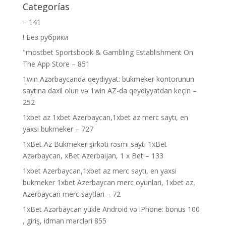
Categorías
– 141
! Без рубрики
"‎mostbet Sportsbook & Gambling Establishment On
The App Store – 851
1win Azərbaycanda qeydiyyat: bukmeker kontorunun
saytına daxil olun və 1win AZ-da qeydiyyatdan keçin –
252
1xbet az 1xbet Azerbaycan,1xbet az merc saytı, en
yaxsi bukmeker – 727
1xBet Az Bukmeker şirkəti rəsmi saytı 1xBet
Azərbaycan, xBet Azerbaijan, 1 x Bet – 133
1xbet Azerbaycan,1xbet az merc saytı, en yaxsi
bukmeker 1xbet Azerbaycan merc oyunlari, 1xbet az,
Azerbaycan merc saytlari – 72
1xBet Azərbaycan yükle Android və iPhone: bonus 100
, giriş, idman mərcləri 855