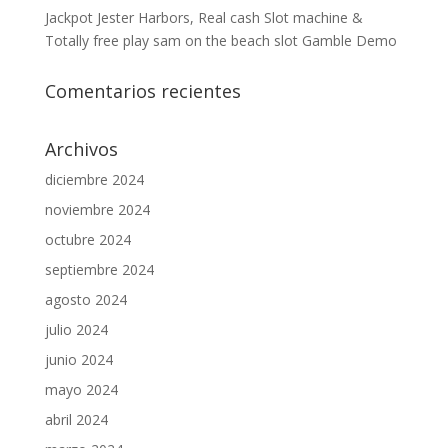
Jackpot Jester Harbors, Real cash Slot machine &
Totally free play sam on the beach slot Gamble Demo
Comentarios recientes
Archivos
diciembre 2024
noviembre 2024
octubre 2024
septiembre 2024
agosto 2024
julio 2024
junio 2024
mayo 2024
abril 2024