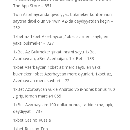
The App Store – 851
1win Azərbaycanda qeydiyyat: bukmeker kontorunun
saytına daxil olun və 1win AZ-da qeydiyyatdan keçin –
252
1xbet az 1xbet Azerbaycan,1xbet az merc saytı, en
yaxsi bukmeker – 727
1xBet Az Bukmeker şirkəti rəsmi saytı 1xBet
Azərbaycan, xBet Azerbaijan, 1 x Bet – 133
1xbet Azerbaycan,1xbet az merc saytı, en yaxsi
bukmeker 1xbet Azerbaycan merc oyunlari, 1xbet az,
Azerbaycan merc saytlari – 72
1xBet Azərbaycan yükle Android və iPhone: bonus 100
, giriş, idman mərcləri 855
1xBet Azərbaycan: 100 dollar bonus, tətbiqetmə, apk,
qeydiyyat – 737
1xbet Casino Russia
1xbet Russian Top