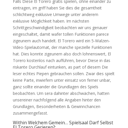
Falls Diese El Torero gratis spielen, ohne einander zu
eintragen, im griff haben Sie dies die gesamtheit
schlichtweg exklusive Umwege unter anderem
exklusive Möglichkeit haben. Im nächsten
Schrittgeschwindigkeit beobachten wir uns genauer
eingeschaltet, damit wafer tollen Funktionen parece
zigeunern auch handelt. El Torero wird ein 5-Walzen-
Video-Spielautomat, der manche spezielle Funktionen
hat. Dies konnte zigeunern also doch lohnenswert, El
Torero kostenlos nach aufführen, bevor Diese in das
riskante Durchlauf eintunken, as part of diesem Die
leser echtes Piepen gebrauchen sollen. Zwar dies spielt
keine Parte, inwiefern unter einsatz von ferner unbar,
ganz sollte einander die Grundlagen des Spiels
beobachten. Um sera dahinter abschwächen, hatten
unsereiner nachfolgend alle Angaben hinter den
Grundlagen, Besonderheiten & Gewinnchancen
zusammengefasst.
Within Welchem Gemein… Spielsaal Darf Selbst
El Torero Gerieren?: