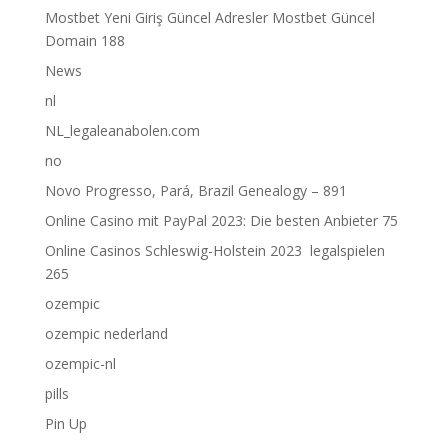
Mostbet Yeni Giriş Güncel Adresler Mostbet Güncel
Domain 188
News
nl
NL_legaleanabolen.com
no
Novo Progresso, Pará, Brazil Genealogy – 891
Online Casino mit PayPal 2023: Die besten Anbieter 75
Online Casinos Schleswig-Holstein 2023 ️ legalspielen
265
ozempic
ozempic nederland
ozempic-nl
pills
Pin Up