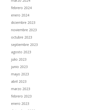
marzo 2024
febrero 2024
enero 2024
diciembre 2023
noviembre 2023
octubre 2023
septiembre 2023
agosto 2023
julio 2023
junio 2023
mayo 2023
abril 2023
marzo 2023
febrero 2023
enero 2023