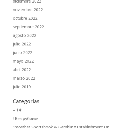
diciembre 2022
noviembre 2022
octubre 2022
septiembre 2022
agosto 2022
julio 2022
junio 2022
mayo 2022
abril 2022
marzo 2022
julio 2019
Categorías
– 141
! Без рубрики
"‎mostbet Sportsbook & Gambling Establishment On