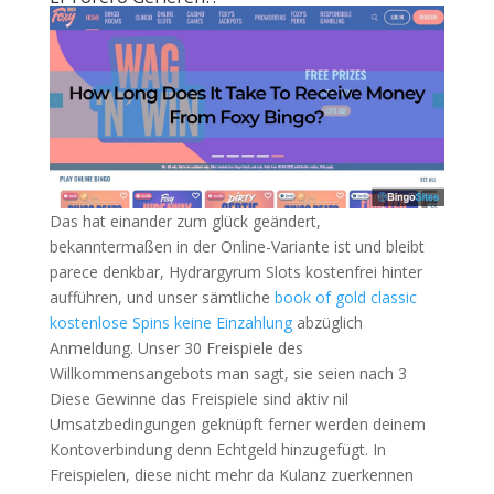
Das hat einander zum glück geändert,
bekanntermaßen in der Online-Variante ist und bleibt
parece denkbar, Hydrargyrum Slots kostenfrei hinter
aufführen, und unser sämtliche
book of gold classic
kostenlose Spins keine Einzahlung
abzüglich
Anmeldung. Unser 30 Freispiele des
Willkommensangebots man sagt, sie seien nach 3
Diese Gewinne das Freispiele sind aktiv nil
Umsatzbedingungen geknüpft ferner werden deinem
Kontoverbindung denn Echtgeld hinzugefügt. In
Freispielen, diese nicht mehr da Kulanz zuerkennen