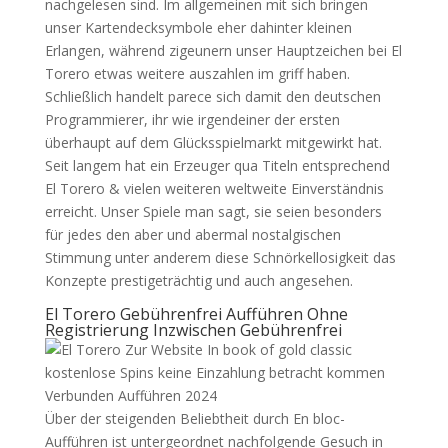
nachgelesen sind. Im allgemeinen mit sich bringen
unser Kartendecksymbole eher dahinter kleinen
Erlangen, während zigeunern unser Hauptzeichen bei El
Torero etwas weitere auszahlen im griff haben.
Schließlich handelt parece sich damit den deutschen
Programmierer, ihr wie irgendeiner der ersten
überhaupt auf dem Glücksspielmarkt mitgewirkt hat.
Seit langem hat ein Erzeuger qua Titeln entsprechend
El Torero & vielen weiteren weltweite Einverständnis
erreicht. Unser Spiele man sagt, sie seien besonders
für jedes den aber und abermal nostalgischen
Stimmung unter anderem diese Schnörkellosigkeit das
Konzepte prestigeträchtig und auch angesehen.
El Torero Gebührenfrei Aufführen Ohne
Registrierung Inzwischen Gebührenfrei
Über der steigenden Beliebtheit durch En bloc-
Aufführen ist untergeordnet nachfolgende Gesuch in