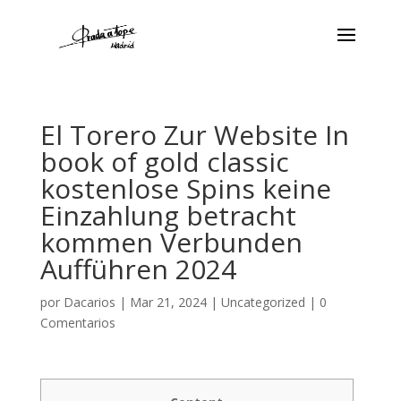
El Torero Zur Website In
book of gold classic
kostenlose Spins keine
Einzahlung betracht
kommen Verbunden
Aufführen 2024
por
Dacarios
|
Mar 21, 2024
|
Uncategorized
|
0
Comentarios