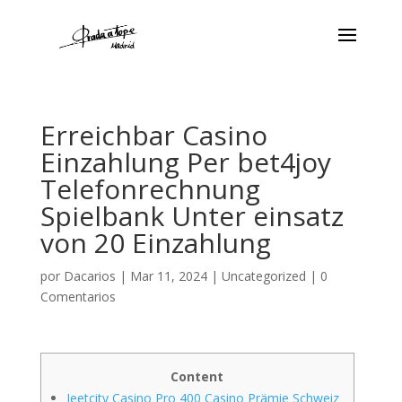
Erreichbar Casino
Einzahlung Per bet4joy
Telefonrechnung
Spielbank Unter einsatz
von 20 Einzahlung
por
Dacarios
|
Mar 11, 2024
|
Uncategorized
|
0
Comentarios
Content
Jeetcity Casino Pro 400 Casino Prämie Schweiz