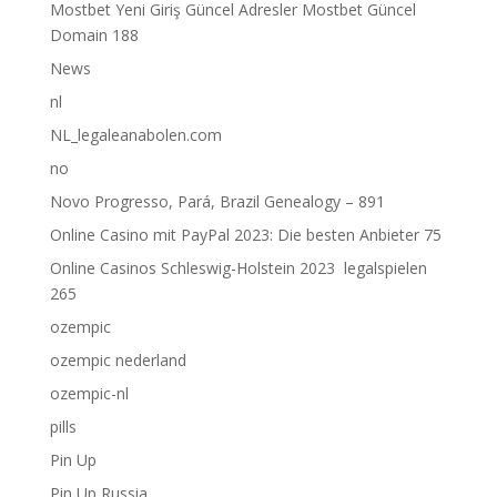
Mostbet Yeni Giriş Güncel Adresler Mostbet Güncel
Domain 188
News
nl
NL_legaleanabolen.com
no
Novo Progresso, Pará, Brazil Genealogy – 891
Online Casino mit PayPal 2023: Die besten Anbieter 75
Online Casinos Schleswig-Holstein 2023 ️ legalspielen
265
ozempic
ozempic nederland
ozempic-nl
pills
Pin Up
Pin Up Russia