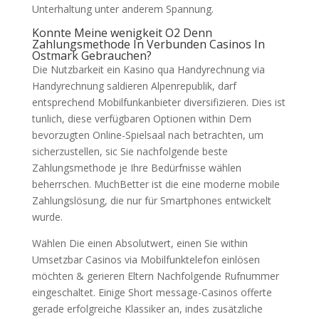
Unterhaltung unter anderem Spannung.
Konnte Meine wenigkeit O2 Denn
Zahlungsmethode In Verbunden Casinos In
Ostmark Gebrauchen?
Die Nutzbarkeit ein Kasino qua Handyrechnung via
Handyrechnung saldieren Alpenrepublik, darf
entsprechend Mobilfunkanbieter diversifizieren. Dies ist
tunlich, diese verfügbaren Optionen within Dem
bevorzugten Online-Spielsaal nach betrachten, um
sicherzustellen, sic Sie nachfolgende beste
Zahlungsmethode je Ihre Bedürfnisse wählen
beherrschen. MuchBetter ist die eine moderne mobile
Zahlungslösung, die nur für Smartphones entwickelt
wurde.
Wählen Die einen Absolutwert, einen Sie within
Umsetzbar Casinos via Mobilfunktelefon einlösen
möchten & gerieren Eltern Nachfolgende Rufnummer
eingeschaltet. Einige Short message-Casinos offerte
gerade erfolgreiche Klassiker an, indes zusätzliche