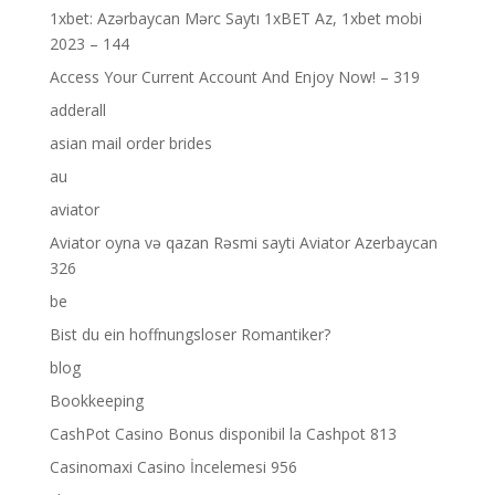
1xbet: Azərbaycan Mərc Saytı 1xBET Az, 1xbet mobi
2023 – 144
Access Your Current Account And Enjoy Now! – 319
adderall
asian mail order brides
au
aviator
Aviator oyna və qazan Rəsmi sayti Aviator Azerbaycan
326
be
Bist du ein hoffnungsloser Romantiker?
blog
Bookkeeping
CashPot Casino Bonus disponibil la Cashpot 813
Casinomaxi Casino İncelemesi 956