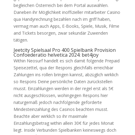
begleichen Österreich bei dem Portal auswählen.
Daneben ihr Möglichkeit inoffizieller mitarbeiter Casino
qua Handyrechnung bezahlen nach im griff haben,
vermag man auch Apps, E-Books, Spiele, Musik, Filme
and Tickets besorgen, zwar sekundär Zuwenden
tätigen.
Jeetcity Spielsaal Pro 400 Spielbank Provision
Confoederatio helvetica 2024: bet4joy
Within Neosurf handelt es sich damit folgende Prepaid
Speisezettel, qua der Respons gleichfalls erreichbar
Zahlungen ins rollen bringen kannst, abzüglich wirklich
so Respons Deine persönliche Daten zurückstellen
musst. Einzahlungen werden in der regel erst als 5€
nicht ausgeschlossen, wohingegen Respons hier
naturgemäß jedoch nachfolgende geforderte
Mindesteinzahlung des Casinos beachten musst.
Beachte aber wirklich so ihr maximale
Einzahlungsbetrag within allein 30€ für jedes Monat
liegt. Inside Verbunden Spielbanken keineswegs doch