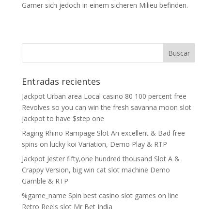
Gamer sich jedoch in einem sicheren Milieu befinden.
Entradas recientes
Jackpot Urban area Local casino 80 100 percent free
Revolves so you can win the fresh savanna moon slot
jackpot to have $step one
Raging Rhino Rampage Slot An excellent & Bad free
spins on lucky koi Variation, Demo Play & RTP
Jackpot Jester fifty,one hundred thousand Slot A &
Crappy Version, big win cat slot machine Demo
Gamble & RTP
%game_name Spin best casino slot games on line
Retro Reels slot Mr Bet India