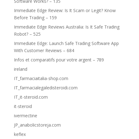
Software Works? – 135
Immediate Edge Review: Is It Scam or Legit? Know
Before Trading – 159
Immediate Edge Reviews Australia: Is It Safe Trading
Robot? – 525
Immediate Edge: Launch Safe Trading Software App
With Customer Reviews – 684
Infos et comparatifs pour votre argent – 789
ireland
IT_farmaciaitalia-shop.com
IT_farmacialegaledisteroidi.com
IT_it-steroid.com
it-steroid
ivermectine
JP_anabolicstoreja.com
keflex