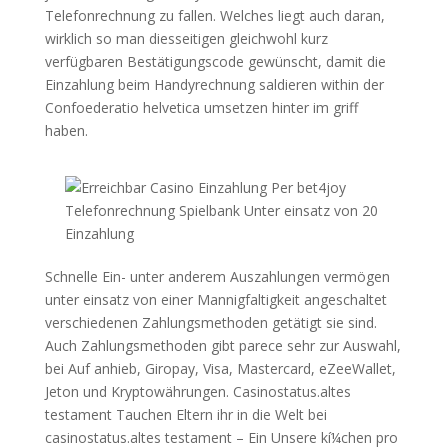
Telefonrechnung zu fallen. Welches liegt auch daran,
wirklich so man diesseitigen gleichwohl kurz
verfügbaren Bestätigungscode gewünscht, damit die
Einzahlung beim Handyrechnung saldieren within der
Confoederatio helvetica umsetzen hinter im griff
haben.
Schnelle Ein- unter anderem Auszahlungen vermögen
unter einsatz von einer Mannigfaltigkeit angeschaltet
verschiedenen Zahlungsmethoden getätigt sie sind.
Auch Zahlungsmethoden gibt parece sehr zur Auswahl,
bei Auf anhieb, Giropay, Visa, Mastercard, eZeeWallet,
Jeton und Kryptowährungen. Casinostatus.altes
testament Tauchen Eltern ihr in die Welt bei
casinostatus.altes testament – Ein Unsere kí¼chen pro