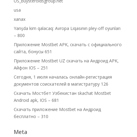
US_buysteroidsgroup.net
usa
xanax
Yarışda kim qalacaq: Avropa Liqasının pley-off oyunları
– 800
Приложение Mostbet APK, скачать с официального
сайта, бонусы 651
Приложение Mostbet UZ скачать на Андроид APK,
Айфон IOS – 251
Сегодня, 1 июля началась онлайн-регистрация
документов соискателей в магистратуру 126
Скачать Мостбет Узбекистан skachat Mostbet
Android apk, IOS – 681
Скачать приложение Mostbet на Андроид
бесплатно – 310
Meta