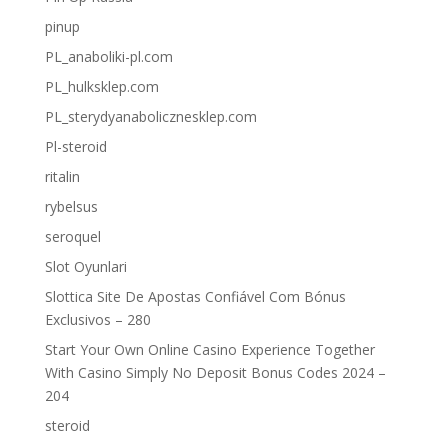
pinup
PL_anaboliki-pl.com
PL_hulksklep.com
PL_sterydyanabolicznesklep.com
Pl-steroid
ritalin
rybelsus
seroquel
Slot Oyunlari
Slottica Site De Apostas Confiável Com Bónus
Exclusivos – 280
Start Your Own Online Casino Experience Together
With Casino Simply No Deposit Bonus Codes 2024 –
204
steroid