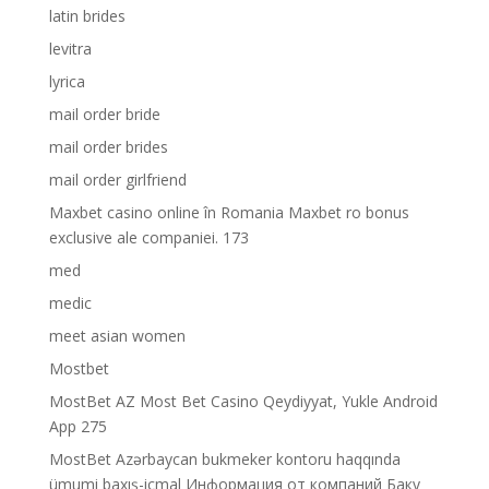
latin brides
levitra
lyrica
mail order bride
mail order brides
mail order girlfriend
Maxbet casino online în Romania Maxbet ro bonus
exclusive ale companiei. 173
med
medic
meet asian women
Mostbet
MostBet AZ Most Bet Casino Qeydiyyat, Yukle Android
App 275
MostBet Azərbaycan bukmeker kontoru haqqında
ümumi baxış-icmal Информация от компаний Баку