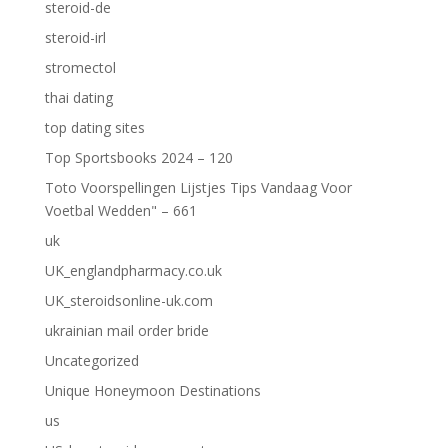
steroid-de
steroid-irl
stromectol
thai dating
top dating sites
Top Sportsbooks 2024 – 120
Toto Voorspellingen Lijstjes Tips Vandaag Voor
Voetbal Wedden" – 661
uk
UK_englandpharmacy.co.uk
UK_steroidsonline-uk.com
ukrainian mail order bride
Uncategorized
Unique Honeymoon Destinations
us