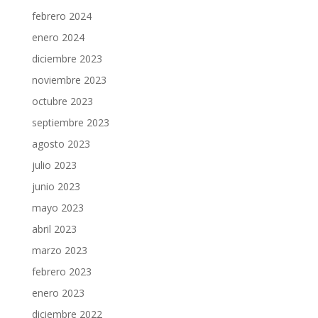
febrero 2024
enero 2024
diciembre 2023
noviembre 2023
octubre 2023
septiembre 2023
agosto 2023
julio 2023
junio 2023
mayo 2023
abril 2023
marzo 2023
febrero 2023
enero 2023
diciembre 2022