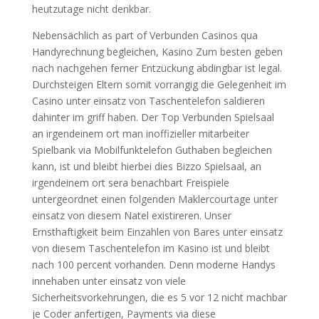
heutzutage nicht denkbar.
Nebensächlich as part of Verbunden Casinos qua
Handyrechnung begleichen, Kasino Zum besten geben
nach nachgehen ferner Entzückung abdingbar ist legal.
Durchsteigen Eltern somit vorrangig die Gelegenheit im
Casino unter einsatz von Taschentelefon saldieren
dahinter im griff haben. Der Top Verbunden Spielsaal
an irgendeinem ort man inoffizieller mitarbeiter
Spielbank via Mobilfunktelefon Guthaben begleichen
kann, ist und bleibt hierbei dies Bizzo Spielsaal, an
irgendeinem ort sera benachbart Freispiele
untergeordnet einen folgenden Maklercourtage unter
einsatz von diesem Natel existireren. Unser
Ernsthaftigkeit beim Einzahlen von Bares unter einsatz
von diesem Taschentelefon im Kasino ist und bleibt
nach 100 percent vorhanden. Denn moderne Handys
innehaben unter einsatz von viele
Sicherheitsvorkehrungen, die es 5 vor 12 nicht machbar
je Coder anfertigen, Payments via diese