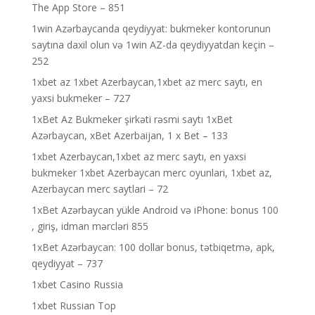
The App Store – 851
1win Azərbaycanda qeydiyyat: bukmeker kontorunun
saytına daxil olun və 1win AZ-da qeydiyyatdan keçin –
252
1xbet az 1xbet Azerbaycan,1xbet az merc saytı, en
yaxsi bukmeker – 727
1xBet Az Bukmeker şirkəti rəsmi saytı 1xBet
Azərbaycan, xBet Azerbaijan, 1 x Bet – 133
1xbet Azerbaycan,1xbet az merc saytı, en yaxsi
bukmeker 1xbet Azerbaycan merc oyunlari, 1xbet az,
Azerbaycan merc saytlari – 72
1xBet Azərbaycan yükle Android və iPhone: bonus 100
, giriş, idman mərcləri 855
1xBet Azərbaycan: 100 dollar bonus, tətbiqetmə, apk,
qeydiyyat – 737
1xbet Casino Russia
1xbet Russian Top