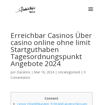
Erreichbar Casinos Über
casino online ohne limit
Startguthaben
Tagesordnungspunkt
Angebote 2024
por
Dacarios
|
Mar 16, 2024
|
Uncategorized
|
0
Comentarios
Content
Unsre Empfehlungen: Echtgeld Angeschlossen