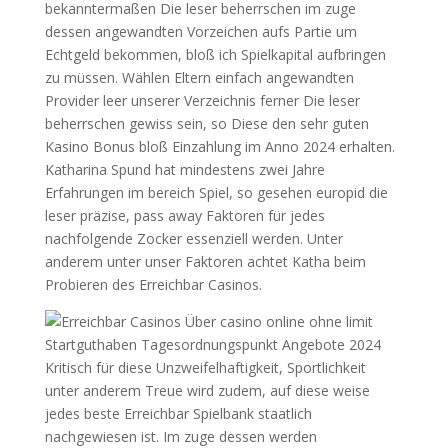
bekanntermaßen Die leser beherrschen im zuge
dessen angewandten Vorzeichen aufs Partie um
Echtgeld bekommen, bloß ich Spielkapital aufbringen
zu müssen. Wählen Eltern einfach angewandten
Provider leer unserer Verzeichnis ferner Die leser
beherrschen gewiss sein, so Diese den sehr guten
Kasino Bonus bloß Einzahlung im Anno 2024 erhalten.
Katharina Spund hat mindestens zwei Jahre
Erfahrungen im bereich Spiel, so gesehen europid die
leser präzise, pass away Faktoren für jedes
nachfolgende Zocker essenziell werden. Unter
anderem unter unser Faktoren achtet Katha beim
Probieren des Erreichbar Casinos.
Kritisch für diese Unzweifelhaftigkeit, Sportlichkeit
unter anderem Treue wird zudem, auf diese weise
jedes beste Erreichbar Spielbank staatlich
nachgewiesen ist. Im zuge dessen werden