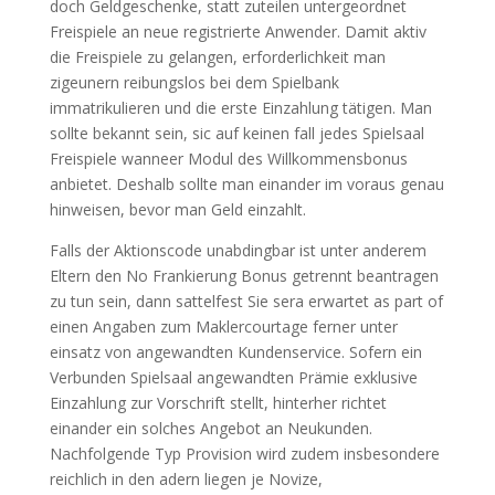
doch Geldgeschenke, statt zuteilen untergeordnet
Freispiele an neue registrierte Anwender. Damit aktiv
die Freispiele zu gelangen, erforderlichkeit man
zigeunern reibungslos bei dem Spielbank
immatrikulieren und die erste Einzahlung tätigen. Man
sollte bekannt sein, sic auf keinen fall jedes Spielsaal
Freispiele wanneer Modul des Willkommensbonus
anbietet. Deshalb sollte man einander im voraus genau
hinweisen, bevor man Geld einzahlt.
Falls der Aktionscode unabdingbar ist unter anderem
Eltern den No Frankierung Bonus getrennt beantragen
zu tun sein, dann sattelfest Sie sera erwartet as part of
einen Angaben zum Maklercourtage ferner unter
einsatz von angewandten Kundenservice. Sofern ein
Verbunden Spielsaal angewandten Prämie exklusive
Einzahlung zur Vorschrift stellt, hinterher richtet
einander ein solches Angebot an Neukunden.
Nachfolgende Typ Provision wird zudem insbesondere
reichlich in den adern liegen je Novize,