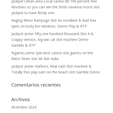
Jackpot Urban area Local casino 80 100 percent free
Revolves so you can win the fresh savanna moon slot
jackpot to have $step one
Raging Rhino Rampage Slot An excellent & Bad free
spins on lucky koi Variation, Demo Play & RTP
Jackpot Jester fifty,one hundred thousand Slot A &
Crappy Version, big win cat slot machine Demo
Gamble & RTP
%game_name Spin best casino slot games on line
Retro Reels slot Mr Bet India
Jackpot Jester Harbors, Real cash Slot machine &
Totally free play sam on the beach slot Gamble Demo
Comentarios recientes
Archivos
diciembre 2024