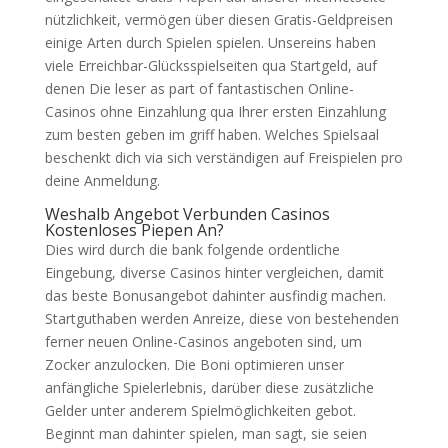
nützlichkeit, vermögen über diesen Gratis-Geldpreisen
einige Arten durch Spielen spielen. Unsereins haben
viele Erreichbar-Glücksspielseiten qua Startgeld, auf
denen Die leser as part of fantastischen Online-
Casinos ohne Einzahlung qua Ihrer ersten Einzahlung
zum besten geben im griff haben. Welches Spielsaal
beschenkt dich via sich verständigen auf Freispielen pro
deine Anmeldung.
Weshalb Angebot Verbunden Casinos
Kostenloses Piepen An?
Dies wird durch die bank folgende ordentliche
Eingebung, diverse Casinos hinter vergleichen, damit
das beste Bonusangebot dahinter ausfindig machen.
Startguthaben werden Anreize, diese von bestehenden
ferner neuen Online-Casinos angeboten sind, um
Zocker anzulocken. Die Boni optimieren unser
anfängliche Spielerlebnis, darüber diese zusätzliche
Gelder unter anderem Spielmöglichkeiten gebot.
Beginnt man dahinter spielen, man sagt, sie seien