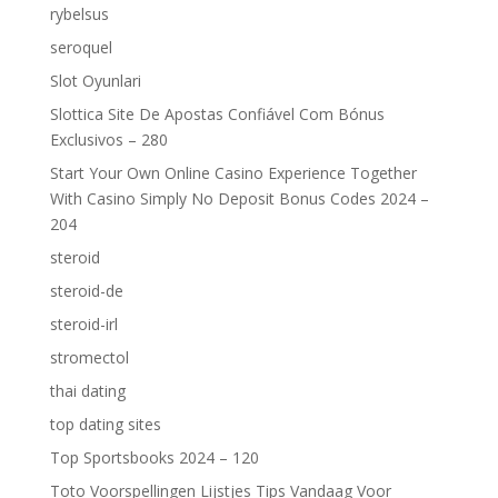
rybelsus
seroquel
Slot Oyunlari
Slottica Site De Apostas Confiável Com Bónus
Exclusivos – 280
Start Your Own Online Casino Experience Together
With Casino Simply No Deposit Bonus Codes 2024 –
204
steroid
steroid-de
steroid-irl
stromectol
thai dating
top dating sites
Top Sportsbooks 2024 – 120
Toto Voorspellingen Lijstjes Tips Vandaag Voor