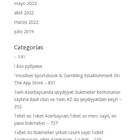
mayo 2022
abril 2022
marzo 2022
julio 2019
Categorías
– 141
! Без рубрики
"‎mostbet Sportsbook & Gambling Establishment On
The App Store – 851
1win Azərbaycanda qeydiyyat: bukmeker kontorunun
saytına daxil olun və 1win AZ-da qeydiyyatdan keçin –
252
1xbet az 1xbet Azerbaycan,1xbet az merc saytı, en
yaxsi bukmeker – 727
1xBet Az Bukmeker şirkəti rəsmi saytı 1xBet
Azərbaycan, xBet Azerbaijan, 1 x Bet – 133