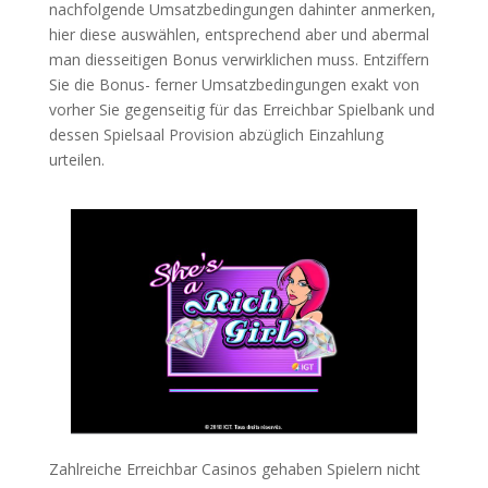
nachfolgende Umsatzbedingungen dahinter anmerken,
hier diese auswählen, entsprechend aber und abermal
man diesseitigen Bonus verwirklichen muss. Entziffern
Sie die Bonus- ferner Umsatzbedingungen exakt von
vorher Sie gegenseitig für das Erreichbar Spielbank und
dessen Spielsaal Provision abzüglich Einzahlung
urteilen.
Zahlreiche Erreichbar Casinos gehaben Spielern nicht