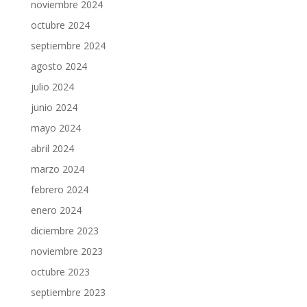
noviembre 2024
octubre 2024
septiembre 2024
agosto 2024
julio 2024
junio 2024
mayo 2024
abril 2024
marzo 2024
febrero 2024
enero 2024
diciembre 2023
noviembre 2023
octubre 2023
septiembre 2023