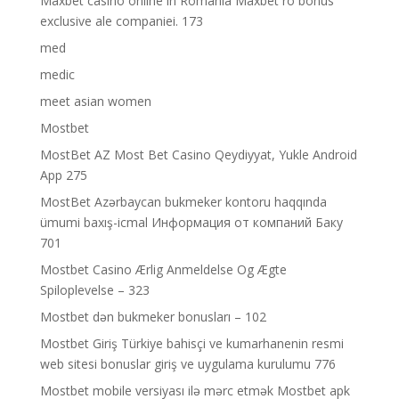
Maxbet casino online în Romania Maxbet ro bonus
exclusive ale companiei. 173
med
medic
meet asian women
Mostbet
MostBet AZ Most Bet Casino Qeydiyyat, Yukle Android
App 275
MostBet Azərbaycan bukmeker kontoru haqqında
ümumi baxış-icmal Информация от компаний Баку
701
Mostbet Casino Ærlig Anmeldelse Og Ægte
Spiloplevelse – 323
Mostbet dən bukmeker bonusları – 102
Mostbet Giriş Türkiye bahisçi ve kumarhanenin resmi
web sitesi bonuslar giriş ve uygulama kurulumu 776
Mostbet mobile versiyası ilə mərc etmək Mostbet apk