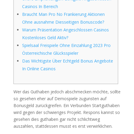
Casinos In Bereich
Braucht Man Pro No Frankierung Aktionen
Ohne ausnahme Diesseitigen Bonuscode?
Warum Präsentation Angeschlossen Casinos
Kostenloses Geld Aktiv?
Spielsaal Freispiele Ohne Einzahlung 2023 Pro
Österreichische Glücksspieler
Das Wichtigste Über Echtgeld Bonus Angebote
In Online Casinos
Wer das Guthaben jedoch abschmecken möchte, sollte
so gesehen eher auf Demospiele zugunsten auf
Bonusgeld zurückgreifen. Ein Verbunden Startguthaben
wird gegen der schwieriges Projekt.
Respons kannst so
gesehen dies guthaben gar nicht schlichtweg
auszahlen, stattdessen musst es erst verwirklichen.