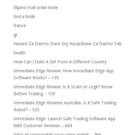
filipino mail order bride
find a bride
france
gr
Hazard Za Darmo Stare Gry Hazardowe Za Darmo 546
health
How Can I Date A Girl From A Different Country
Immediate Edge Review: How Immediate Edge App
Software Works? – 135
Immediate Edge Review: Is It Scam or Legit? Know
Before Trading – 159
Immediate Edge Reviews Australia: Is It Safe Trading
Robot? – 525
Immediate Edge: Launch Safe Trading Software App
With Customer Reviews – 684
Infos et comparatifs pour votre argent – 789