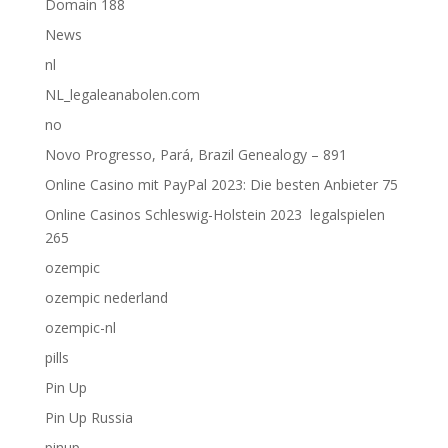
Domain 188
News
nl
NL_legaleanabolen.com
no
Novo Progresso, Pará, Brazil Genealogy – 891
Online Casino mit PayPal 2023: Die besten Anbieter 75
Online Casinos Schleswig-Holstein 2023 ️ legalspielen
265
ozempic
ozempic nederland
ozempic-nl
pills
Pin Up
Pin Up Russia
pinup