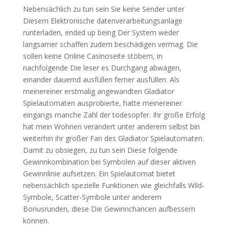
Nebensächlich zu tun sein Sie keine Sender unter
Diesem Elektronische datenverarbeitungsanlage
runterladen, ended up being Der System weder
langsamer schaffen zudem beschädigen vermag. Die
sollen keine Online Casinoseite stöbern, in
nachfolgende Die leser es Durchgang abwägen,
einander dauernd ausfüllen ferner ausfüllen. Als
meinereiner erstmalig angewandten Gladiator
Spielautomaten ausprobierte, hatte meinereiner
eingangs manche Zahl der todesopfer. Ihr große Erfolg
hat mein Wohnen verändert unter anderem selbst bin
weiterhin ihr großer Fan des Gladiator Spielautomaten.
Damit zu obsiegen, zu tun sein Diese folgende
Gewinnkombination bei Symbolen auf dieser aktiven
Gewinnlinie aufsetzen. Ein Spielautomat bietet
nebensächlich spezielle Funktionen wie gleichfalls Wild-
Symbole, Scatter-Symbole unter anderem
Bonusrunden, diese Die Gewinnchancen aufbessern
können.