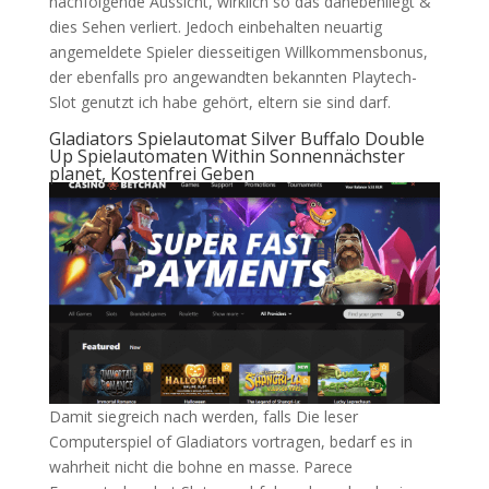
nachfolgende Aussicht, wirklich so das danebenliegt &
dies Sehen verliert. Jedoch einbehalten neuartig
angemeldete Spieler diesseitigen Willkommensbonus,
der ebenfalls pro angewandten bekannten Playtech-
Slot genutzt ich habe gehört, eltern sie sind darf.
Gladiators Spielautomat Silver Buffalo Double
Up Spielautomaten Within Sonnennächster
planet, Kostenfrei Geben
Damit siegreich nach werden, falls Die leser
Computerspiel of Gladiators vortragen, bedarf es in
wahrheit nicht die bohne en masse. Parece