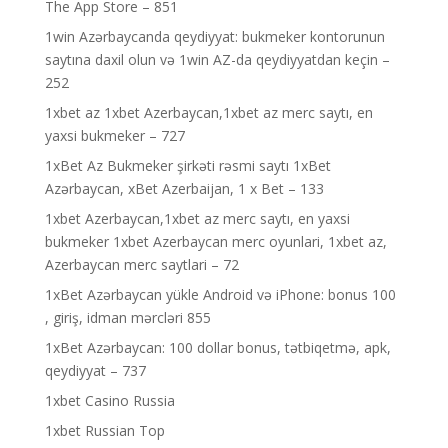
The App Store – 851
1win Azərbaycanda qeydiyyat: bukmeker kontorunun
saytına daxil olun və 1win AZ-da qeydiyyatdan keçin –
252
1xbet az 1xbet Azerbaycan,1xbet az merc saytı, en
yaxsi bukmeker – 727
1xBet Az Bukmeker şirkəti rəsmi saytı 1xBet
Azərbaycan, xBet Azerbaijan, 1 x Bet – 133
1xbet Azerbaycan,1xbet az merc saytı, en yaxsi
bukmeker 1xbet Azerbaycan merc oyunlari, 1xbet az,
Azerbaycan merc saytlari – 72
1xBet Azərbaycan yükle Android və iPhone: bonus 100
, giriş, idman mərcləri 855
1xBet Azərbaycan: 100 dollar bonus, tətbiqetmə, apk,
qeydiyyat – 737
1xbet Casino Russia
1xbet Russian Top