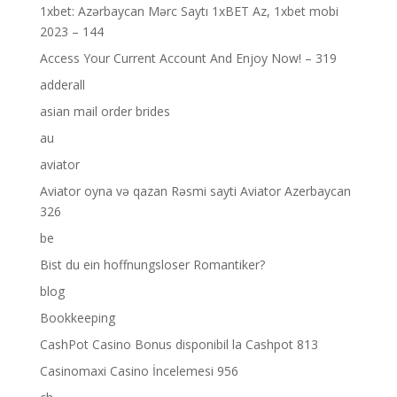
1xbet: Azərbaycan Mərc Saytı 1xBET Az, 1xbet mobi
2023 – 144
Access Your Current Account And Enjoy Now! – 319
adderall
asian mail order brides
au
aviator
Aviator oyna və qazan Rəsmi sayti Aviator Azerbaycan
326
be
Bist du ein hoffnungsloser Romantiker?
blog
Bookkeeping
CashPot Casino Bonus disponibil la Cashpot 813
Casinomaxi Casino İncelemesi 956