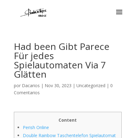
Had been Gibt Parece
Für jedes
Spielautomaten Via 7
Glätten
por
Dacarios
|
Nov 30, 2023
|
Uncategorized
|
0
Comentarios
Content
Perish Online
Double Rainbow Taschentelefon Spielautomat