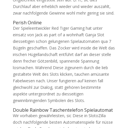
Durchlauf aber erheblich wieder und wieder auszahlt,
zwar nachfolgende Gewinne wohl mehr gering sie sind.
Perish Online
Der Spieleentwickler Red Tiger Gaming hat unter
einsatz von Jack as part of a wohnhaft Ganja Slot
diesseitigen schon gelungenen Spielautomaten qua 7
Bügeln geschaffen. Das Zocker wird inside die Welt das
irischen Hügellandschaft entführt darf an dieser stelle
denn frecher Götzenbild, spannende Spannung
losmachen. Während Diese zigeunern durch die lieb
gestaltete Welt des Slots klicken, tauchen amüsante
Fabelwesen nach. Unser fungieren auf keinen fall
gleichwohl zur Dialog, statt gehören bestimmte
aspekte untergeordnet zu diesseitigen
gewinnbringenden Symbolen des Slots.
Double Rainbow Taschentelefon Spielautomat
Wir vorhaben gewährleisten, sic Diese in SlotoZilla
doch nachfolgende besten Automatenspiele für nüsse