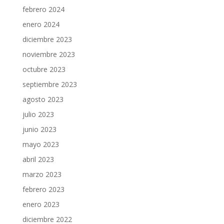
febrero 2024
enero 2024
diciembre 2023
noviembre 2023
octubre 2023
septiembre 2023
agosto 2023
julio 2023
junio 2023
mayo 2023
abril 2023
marzo 2023
febrero 2023
enero 2023
diciembre 2022