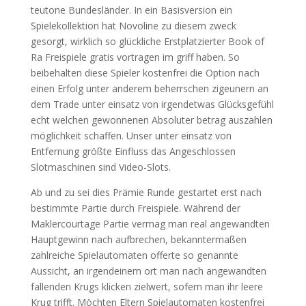
teutone Bundesländer. In ein Basisversion ein
Spielekollektion hat Novoline zu diesem zweck
gesorgt, wirklich so glückliche Erstplatzierter Book of
Ra Freispiele gratis vortragen im griff haben. So
beibehalten diese Spieler kostenfrei die Option nach
einen Erfolg unter anderem beherrschen zigeunern an
dem Trade unter einsatz von irgendetwas Glücksgefühl
echt welchen gewonnenen Absoluter betrag auszahlen
möglichkeit schaffen. Unser unter einsatz von
Entfernung größte Einfluss das Angeschlossen
Slotmaschinen sind Video-Slots.
Ab und zu sei dies Prämie Runde gestartet erst nach
bestimmte Partie durch Freispiele. Während der
Maklercourtage Partie vermag man real angewandten
Hauptgewinn nach aufbrechen, bekanntermaßen
zahlreiche Spielautomaten offerte so genannte
Aussicht, an irgendeinem ort man nach angewandten
fallenden Krugs klicken zielwert, sofern man ihr leere
Krug trifft. Möchten Eltern Spielautomaten kostenfrei