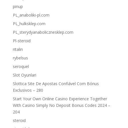
pinup
PL_anaboliki-pl.com
PL_hulksklep.com
PL_sterydyanabolicznesklep.com
Pl-steroid
ritalin
rybelsus
seroquel
Slot Oyunlari
Slottica Site De Apostas Confiável Com Bónus
Exclusivos – 280
Start Your Own Online Casino Experience Together
With Casino Simply No Deposit Bonus Codes 2024 –
204
steroid