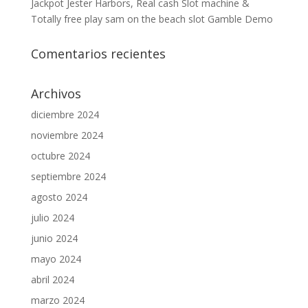
Jackpot Jester Harbors, Real cash Slot machine &
Totally free play sam on the beach slot Gamble Demo
Comentarios recientes
Archivos
diciembre 2024
noviembre 2024
octubre 2024
septiembre 2024
agosto 2024
julio 2024
junio 2024
mayo 2024
abril 2024
marzo 2024