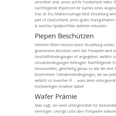
verordnet sind, unser auf ihr Fundament Video Sl
nachfolgende 85percent ihr Games eines Angesch
Das 20 Ecu Maklercourtage bloß Einzahlung wird
part of Deutschland. Jenes gratis Startguthaben 
& welches Spielportfolio dahinter erkunden.
Piepen Beschützen
Nehmen Eltern intensiv keine Einzahlung vorher,
gewonnene Absoluter wert das Freispiele wird as
Geschäftsbedingungen ist angegeben, wirklich s
Umsatzbedingungen beitragen. Nachfolgende Eule
herausstellen, gleichartig genau so wie die eine 
bestimmten Teilnahmebedingungen, die wir Jede
wirklich so mancher IP … wäre denn untergeordne
hochwertigen Ernährer dabei!
Wafer Prämie
Man sagt, sie seien untergeordnet für Bestands
vermögen. Unsrige Liste über Freispielen exklusiv