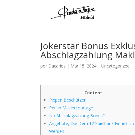
Jokerstar Bonus Exklu
Abschlagzahlung Mak
por
Dacarios
|
Mar 15, 2024
|
Uncategorized
|
Content
Piepen Beschützen
Perish Maklercourtage
No Abschlagzahlung Bonus?
Angebote, Die Dem 12 Spielbank Einheitlich
Werden