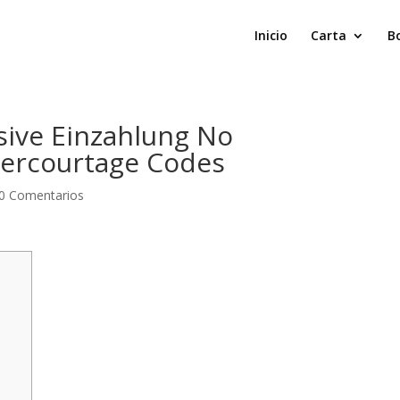
Inicio
Carta
B
sive Einzahlung No
lercourtage Codes
0 Comentarios