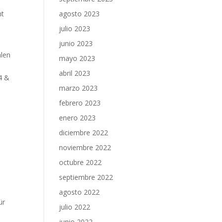
ht
agosto 2023
julio 2023
junio 2023
hlen
mayo 2023
abril 2023
4 &
marzo 2023
febrero 2023
enero 2023
e
diciembre 2022
noviembre 2022
octubre 2022
septiembre 2022
agosto 2022
ür
julio 2022
junio 2022