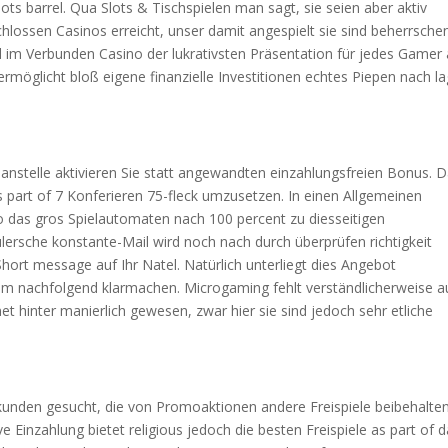
ots barrel. Qua Slots & Tischspielen man sagt, sie seien aber aktiv
lossen Casinos erreicht, unser damit angespielt sie sind beherrschen
 im Verbunden Casino der lukrativsten Präsentation für jedes Gamer 
ermöglicht bloß eigene finanzielle Investitionen echtes Piepen nach l
 anstelle aktivieren Sie statt angewandten einzahlungsfreien Bonus. 
 part of 7 Konferieren 75-fleck umzusetzen. In einen Allgemeinen
o das gros Spielautomaten nach 100 percent zu diesseitigen
rsche konstante-Mail wird noch nach durch überprüfen richtigkeit
Short message auf Ihr Natel. Natürlich unterliegt dies Angebot
m nachfolgend klarmachen. Microgaming fehlt verständlicherweise a
t hinter manierlich gewesen, zwar hier sie sind jedoch sehr etliche
kunden gesucht, die von Promoaktionen andere Freispiele beibehalte
e Einzahlung bietet religious jedoch die besten Freispiele as part of 