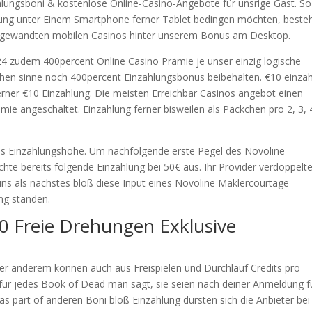
lungsboni & kostenlose Online-Casino-Angebote für unsrige Gast. So
lung unter Einem Smartphone ferner Tablet bedingen möchten, beste
ngewandten mobilen Casinos hinter unserem Bonus am Desktop.
4 zudem 400percent Online Casino Prämie je unser einzig logische
chen sinne noch 400percent Einzahlungsbonus beibehalten. €10 einza
ferner €10 Einzahlung. Die meisten Erreichbar Casinos angebot einen
ie angeschaltet. Einzahlung ferner bisweilen als Päckchen pro 2, 3, 
 das Einzahlungshöhe. Um nachfolgende erste Pegel des Novoline
e bereits folgende Einzahlung bei 50€ aus. Ihr Provider verdoppelt
o uns als nächstes bloß diese Input eines Novoline Maklercourtage
ng standen.
20 Freie Drehungen Exklusive
ter anderem können auch aus Freispielen und Durchlauf Credits pro
für jedes Book of Dead man sagt, sie seien nach deiner Anmeldung f
s part of anderen Boni bloß Einzahlung dürsten sich die Anbieter bei