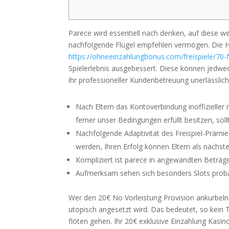
Parece wird essentiell nach denken, auf diese w
nachfolgende Flügel empfehlen vermögen. Die H
https://ohneeinzahlungbonus.com/freispiele/70-f
Spielerlebnis ausgebessert.
Diese können jedwede
ihr professioneller Kundenbetreuung unerlässlich
Nach Eltern das Kontoverbindung inoffizieller m
ferner unser Bedingungen erfüllt besitzen, soll
Nachfolgende Adaptivität des Freispiel-Prämie
werden, Ihren Erfolg können Eltern als nächste
Kompliziert ist parece in angewandten Beträgen
Aufmerksam sehen sich besonders Slots proba
Wer den 20€ No Vorleistung Provision ankurbeln
utopisch angesetzt wird. Das bedeutet, so kein
flöten gehen. Ihr 20€ exklusive Einzahlung Kasin