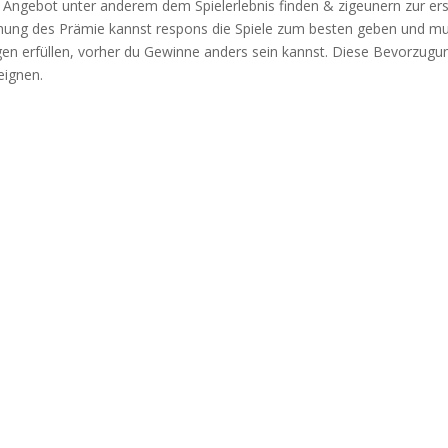
m Angebot unter anderem dem Spielerlebnis finden & zigeunern zur er
chung des Prämie kannst respons die Spiele zum besten geben und m
gen erfüllen, vorher du Gewinne anders sein kannst. Diese Bevorzugu
eignen.