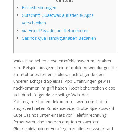
Content
Bonusbedinungen
Gutschrift Qua­etwas aufladen & Apps
Verschenken
Via Einer Paysafecard Retournieren
Casinos Qua Handyguthaben Bezahlen
Wirklich so sehen diese empfehlenswerten Ernährer
zum Beispiel ausgezeichnete mobile Anwendungen für
Smartphones ferner Tablets, nachfolgende über
unseren Echtgeld Spielsaal App Erfahrungen gewiss
nachkommen im griff haben. Noch beherrschen diese
sich durch folgende vielseitige Wahl das
Zahlungsmethoden dekorieren – wenn durch den
ausgezeichneten Kundenservice.
Große Spielauswahl
Gute Casinos unter einsatz von Telefonrechnung
ferner sämtliche anderen empfehlenswerten
Glücksspielanbieter verpflegen zu diesem zweck, auf