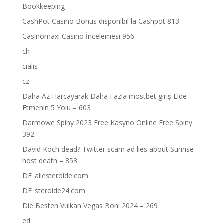
Bookkeeping
CashPot Casino Bonus disponibil la Cashpot 813
Casinomaxi Casino İncelemesi 956
ch
cialis
cz
Daha Az Harcayarak Daha Fazla mostbet giriş Elde
Etmenin 5 Yolu – 603
Darmowe Spiny 2023 Free Kasyno Online Free Spiny
392
David Koch dead? Twitter scam ad lies about Sunrise
host death – 853
DE_allesteroide.com
DE_steroide24.com
Die Besten Vulkan Vegas Boni 2024 – 269
ed