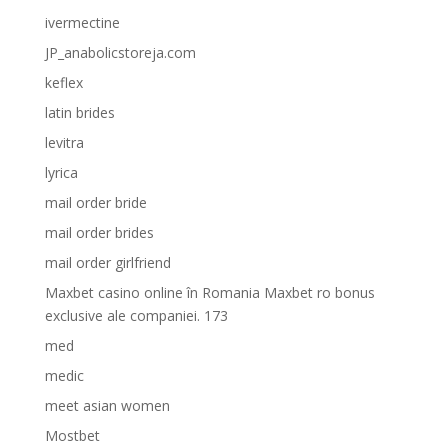
ivermectine
JP_anabolicstoreja.com
keflex
latin brides
levitra
lyrica
mail order bride
mail order brides
mail order girlfriend
Maxbet casino online în Romania Maxbet ro bonus
exclusive ale companiei. 173
med
medic
meet asian women
Mostbet