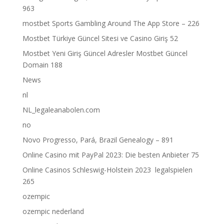
963
‎mostbet Sports Gambling Around The App Store – 226
Mostbet Türkiye Güncel Sitesi ve Casino Giriş 52
Mostbet Yeni Giriş Güncel Adresler Mostbet Güncel
Domain 188
News
nl
NL_legaleanabolen.com
no
Novo Progresso, Pará, Brazil Genealogy – 891
Online Casino mit PayPal 2023: Die besten Anbieter 75
Online Casinos Schleswig-Holstein 2023 ️ legalspielen
265
ozempic
ozempic nederland