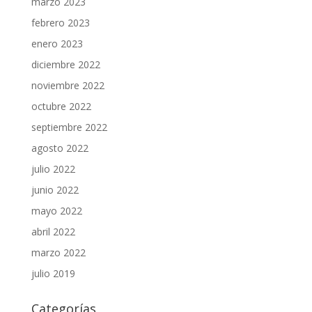
marzo 2023
febrero 2023
enero 2023
diciembre 2022
noviembre 2022
octubre 2022
septiembre 2022
agosto 2022
julio 2022
junio 2022
mayo 2022
abril 2022
marzo 2022
julio 2019
Categorías