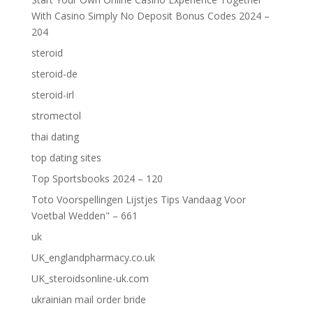
With Casino Simply No Deposit Bonus Codes 2024 –
204
steroid
steroid-de
steroid-irl
stromectol
thai dating
top dating sites
Top Sportsbooks 2024 – 120
Toto Voorspellingen Lijstjes Tips Vandaag Voor
Voetbal Wedden" – 661
uk
UK_englandpharmacy.co.uk
UK_steroidsonline-uk.com
ukrainian mail order bride