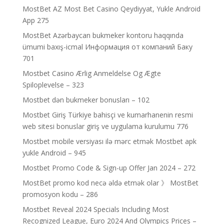
MostBet AZ Most Bet Casino Qeydiyyat, Yukle Android
App 275
MostBet Azərbaycan bukmeker kontoru haqqında
ümumi baxış-icmal Информация от компаний Баку
701
Mostbet Casino Ærlig Anmeldelse Og Ægte
Spiloplevelse – 323
Mostbet dən bukmeker bonusları – 102
Mostbet Giriş Türkiye bahisçi ve kumarhanenin resmi
web sitesi bonuslar giriş ve uygulama kurulumu 776
Mostbet mobile versiyası ilə mərc etmək Mostbet apk
yukle Android – 945
Mostbet Promo Code & Sign-up Offer Jan 2024 – 272
MostBet promo kod necə əldə etmək olar 》 MostBet
promosyon kodu – 286
Mostbet Reveal 2024 Specials Including Most
Recognized League, Euro 2024 And Olympics Prices –