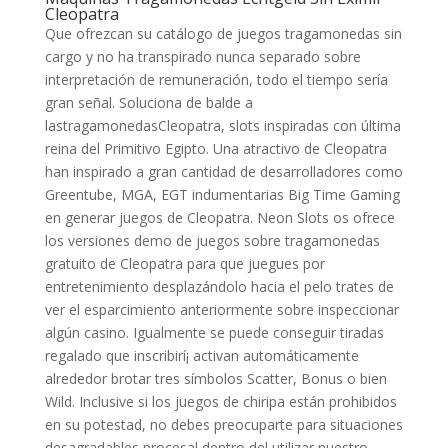
Cleopatra
Que ofrezcan su catálogo de juegos tragamonedas sin
cargo y no ha transpirado nunca separado sobre
interpretación de remuneración, todo el tiempo serí­a
gran señal. Soluciona de balde a
lastragamonedasCleopatra, slots inspiradas con última
reina del Primitivo Egipto. Una atractivo de Cleopatra
han inspirado a gran cantidad de desarrolladores como
Greentube, MGA, EGT indumentarias Big Time Gaming
en generar juegos de Cleopatra. Neon Slots os ofrece
los versiones demo de juegos sobre tragamonedas
gratuito de Cleopatra para que juegues por
entretenimiento desplazándolo hacia el pelo trates de
ver el esparcimiento anteriormente sobre inspeccionar
algún casino. Igualmente se puede conseguir tiradas
regalado que inscribirí¡ activan automáticamente
alrededor brotar tres símbolos Scatter, Bonus o bien
Wild. Inclusive si los juegos de chiripa están prohibidos
en su potestad, no debes preocuparte para situaciones
desagradables procesal dentro del utilizar nuestro