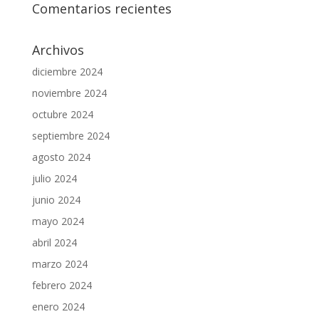
Comentarios recientes
Archivos
diciembre 2024
noviembre 2024
octubre 2024
septiembre 2024
agosto 2024
julio 2024
junio 2024
mayo 2024
abril 2024
marzo 2024
febrero 2024
enero 2024