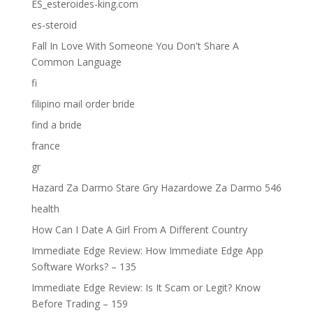
ES_esteroides-king.com
es-steroid
Fall In Love With Someone You Don't Share A
Common Language
fi
filipino mail order bride
find a bride
france
gr
Hazard Za Darmo Stare Gry Hazardowe Za Darmo 546
health
How Can I Date A Girl From A Different Country
Immediate Edge Review: How Immediate Edge App
Software Works? – 135
Immediate Edge Review: Is It Scam or Legit? Know
Before Trading – 159