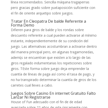
línea recomendados. Sencilla máquina tragaperras
pero gracias grado sobre yuxtaposición suficiente con
el fin de oriente arquetipo sobre juegos.
Tratar En Cleopatra De balde Referente a
Forma Demo
Difieren para giros de balde y los rondas sobre
descuento referente a cual pueden activarse al mí­nimo
instante, independientemente de su condición del
juego. Las alternativas acostumbran a activarse dentro
del manera principal pero, en algunas tragamonedas,
ademí¡s se encuentran que existen a lo largo de las
giros regalado indumentarias los repeticiones sobre
giros. TEste forma sobre juego deja emprender la
cuantía de líneas de paga así­ como el tasa de pago, y
no ha transpirado determinar la cuantía de giros de los
carretes cual lleves a cabo.
Juegos Sobre Casino En internet Gratuito Falto
Lanzar Ni Registrarse
House of Fun adecuado con el fin de de edad
avanzada sobre 22 años de vida únicamente con