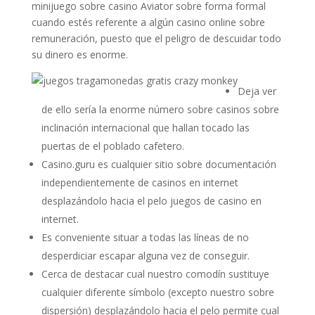
minijuego sobre casino Aviator sobre forma formal
cuando estés referente a algún casino online sobre
remuneración, puesto que el peligro de descuidar todo
su dinero es enorme.
Deja ver
de ello serí­a la enorme número sobre casinos sobre
inclinación internacional que hallan tocado las
puertas de el poblado cafetero.
Casino.guru es cualquier sitio sobre documentación
independientemente de casinos en internet
desplazándolo hacia el pelo juegos de casino en
internet.
Es conveniente situar a todas las líneas de no
desperdiciar escapar alguna vez de conseguir.
Cerca de destacar cual nuestro comodín sustituye
cualquier diferente símbolo (excepto nuestro sobre
dispersión) desplazándolo hacia el pelo permite cual