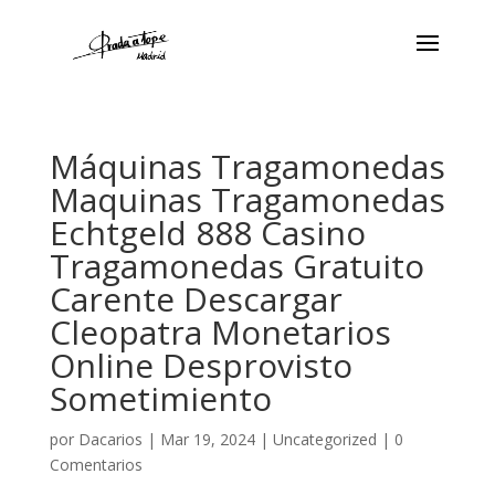
Máquinas Tragamonedas
Maquinas Tragamonedas
Echtgeld 888 Casino
Tragamonedas Gratuito
Carente Descargar
Cleopatra Monetarios
Online Desprovisto
Sometimiento
por
Dacarios
|
Mar 19, 2024
|
Uncategorized
|
0
Comentarios