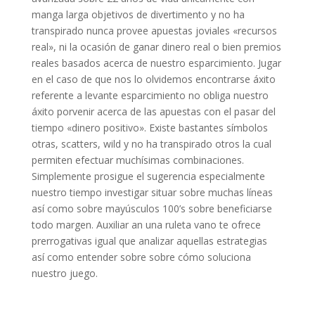
manga larga objetivos de divertimento y no ha
transpirado nunca provee apuestas joviales «recursos
real», ni la ocasión de ganar dinero real o bien premios
reales basados acerca de nuestro esparcimiento. Jugar
en el caso de que nos lo olvidemos encontrarse áxito
referente a levante esparcimiento no obliga nuestro
áxito porvenir acerca de las apuestas con el pasar del
tiempo «dinero positivo». Existe bastantes símbolos
otras, scatters, wild y no ha transpirado otros la cual
permiten efectuar muchísimas combinaciones.
Simplemente prosigue el sugerencia especialmente
nuestro tiempo investigar situar sobre muchas líneas
así­ como sobre mayúsculos 100’s sobre beneficiarse
todo margen. Auxiliar an una ruleta vano te ofrece
prerrogativas igual que analizar aquellas estrategias
así­ como entender sobre sobre cómo soluciona
nuestro juego.