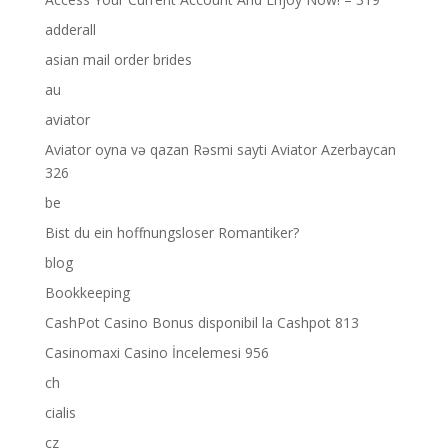
adderall
asian mail order brides
au
aviator
Aviator oyna və qazan Rəsmi sayti Aviator Azerbaycan
326
be
Bist du ein hoffnungsloser Romantiker?
blog
Bookkeeping
CashPot Casino Bonus disponibil la Cashpot 813
Casinomaxi Casino İncelemesi 956
ch
cialis
cz