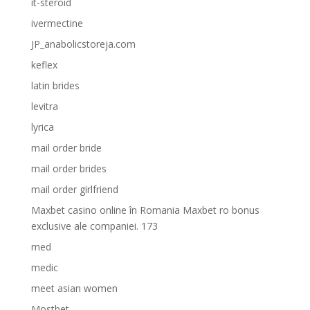
it-steroid
ivermectine
JP_anabolicstoreja.com
keflex
latin brides
levitra
lyrica
mail order bride
mail order brides
mail order girlfriend
Maxbet casino online în Romania Maxbet ro bonus
exclusive ale companiei. 173
med
medic
meet asian women
Mostbet