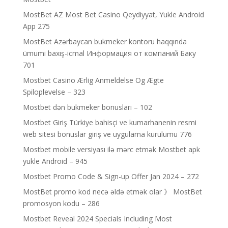
MostBet AZ Most Bet Casino Qeydiyyat, Yukle Android
App 275
MostBet Azərbaycan bukmeker kontoru haqqında
ümumi baxış-icmal Информация от компаний Баку
701
Mostbet Casino Ærlig Anmeldelse Og Ægte
Spiloplevelse – 323
Mostbet dən bukmeker bonusları – 102
Mostbet Giriş Türkiye bahisçi ve kumarhanenin resmi
web sitesi bonuslar giriş ve uygulama kurulumu 776
Mostbet mobile versiyası ilə mərc etmək Mostbet apk
yukle Android – 945
Mostbet Promo Code & Sign-up Offer Jan 2024 – 272
MostBet promo kod necə əldə etmək olar 》 MostBet
promosyon kodu – 286
Mostbet Reveal 2024 Specials Including Most