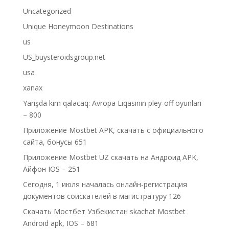
Uncategorized
Unique Honeymoon Destinations
us
US_buysteroidsgroup.net
usa
xanax
Yarışda kim qalacaq: Avropa Liqasının pley-off oyunları
– 800
Приложение Mostbet APK, скачать с официального
сайта, бонусы 651
Приложение Mostbet UZ скачать на Андроид APK,
Айфон IOS – 251
Сегодня, 1 июля началась онлайн-регистрация
документов соискателей в магистратуру 126
Скачать Мостбет Узбекистан skachat Mostbet
Android apk, IOS – 681