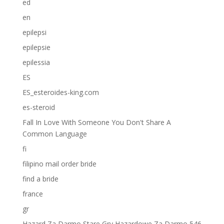
ed
en
epilepsi
epilepsie
epilessia
ES
ES_esteroides-king.com
es-steroid
Fall In Love With Someone You Don't Share A
Common Language
fi
filipino mail order bride
find a bride
france
gr
Hazard Za Darmo Stare Gry Hazardowe Za Darmo 546