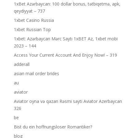
1xBet Azərbaycan: 100 dollar bonus, tətbiqetmə, apk,
qeydiyyat – 737
1xbet Casino Russia
1xbet Russian Top
1xbet: Azərbaycan Mərc Saytı 1xBET Az, 1xbet mobi
2023 – 144
Access Your Current Account And Enjoy Now! – 319
adderall
asian mail order brides
au
aviator
Aviator oyna və qazan Rəsmi sayti Aviator Azerbaycan
326
be
Bist du ein hoffnungsloser Romantiker?
blog