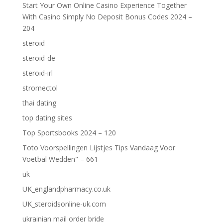
Start Your Own Online Casino Experience Together
With Casino Simply No Deposit Bonus Codes 2024 –
204
steroid
steroid-de
steroid-irl
stromectol
thai dating
top dating sites
Top Sportsbooks 2024 – 120
Toto Voorspellingen Lijstjes Tips Vandaag Voor
Voetbal Wedden" – 661
uk
UK_englandpharmacy.co.uk
UK_steroidsonline-uk.com
ukrainian mail order bride