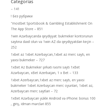
Categorías
– 141
! Без рубрики
"‎mostbet Sportsbook & Gambling Establishment On
The App Store – 851
1win Azərbaycanda qeydiyyat: bukmeker kontorunun
saytına daxil olun və 1win AZ-da qeydiyyatdan keçin –
252
1xbet az 1xbet Azerbaycan,1xbet az merc saytı, en
yaxsi bukmeker – 727
1xBet Az Bukmeker şirkəti rəsmi saytı 1xBet
Azərbaycan, xBet Azerbaijan, 1 x Bet – 133
1xbet Azerbaycan,1xbet az merc saytı, en yaxsi
bukmeker 1xbet Azerbaycan merc oyunlari, 1xbet az,
Azerbaycan merc saytlari – 72
1xBet Azərbaycan yükle Android və iPhone: bonus 100
, giriş, idman mərcləri 855