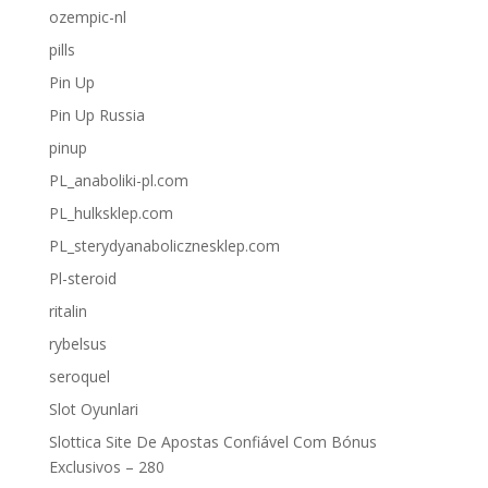
ozempic-nl
pills
Pin Up
Pin Up Russia
pinup
PL_anaboliki-pl.com
PL_hulksklep.com
PL_sterydyanabolicznesklep.com
Pl-steroid
ritalin
rybelsus
seroquel
Slot Oyunlari
Slottica Site De Apostas Confiável Com Bónus
Exclusivos – 280