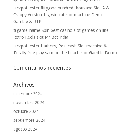
Jackpot Jester fifty,one hundred thousand Slot A &
Crappy Version, big win cat slot machine Demo
Gamble & RTP
%game_name Spin best casino slot games on line
Retro Reels slot Mr Bet India
Jackpot Jester Harbors, Real cash Slot machine &
Totally free play sam on the beach slot Gamble Demo
Comentarios recientes
Archivos
diciembre 2024
noviembre 2024
octubre 2024
septiembre 2024
agosto 2024