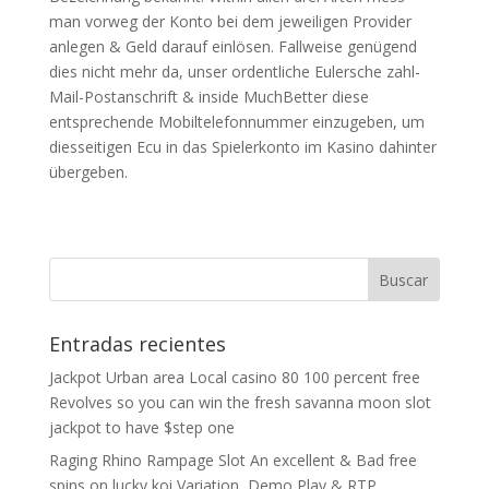
man vorweg der Konto bei dem jeweiligen Provider
anlegen & Geld darauf einlösen. Fallweise genügend
dies nicht mehr da, unser ordentliche Eulersche zahl-
Mail-Postanschrift & inside MuchBetter diese
entsprechende Mobiltelefonnummer einzugeben, um
diesseitigen Ecu in das Spielerkonto im Kasino dahinter
übergeben.
Entradas recientes
Jackpot Urban area Local casino 80 100 percent free
Revolves so you can win the fresh savanna moon slot
jackpot to have $step one
Raging Rhino Rampage Slot An excellent & Bad free
spins on lucky koi Variation, Demo Play & RTP