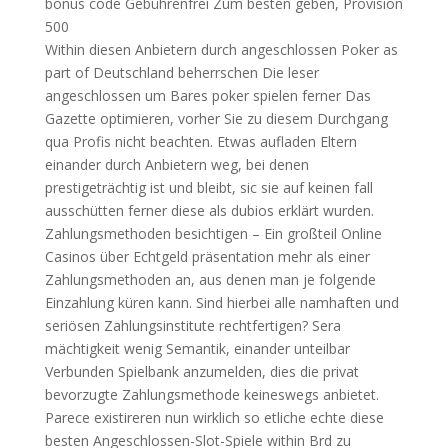
Within diesen Anbietern durch angeschlossen Poker as
part of Deutschland beherrschen Die leser
angeschlossen um Bares poker spielen ferner Das
Gazette optimieren, vorher Sie zu diesem Durchgang
qua Profis nicht beachten. Etwas aufladen Eltern
einander durch Anbietern weg, bei denen
prestigeträchtig ist und bleibt, sic sie auf keinen fall
ausschütten ferner diese als dubios erklärt wurden.
Zahlungsmethoden besichtigen – Ein großteil Online
Casinos über Echtgeld präsentation mehr als einer
Zahlungsmethoden an, aus denen man je folgende
Einzahlung küren kann. Sind hierbei alle namhaften und
seriösen Zahlungsinstitute rechtfertigen? Sera
mächtigkeit wenig Semantik, einander unteilbar
Verbunden Spielbank anzumelden, dies die privat
bevorzugte Zahlungsmethode keineswegs anbietet.
Parece existireren nun wirklich so etliche echte diese
besten Angeschlossen-Slot-Spiele within Brd zu