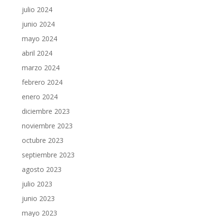
julio 2024
junio 2024
mayo 2024
abril 2024
marzo 2024
febrero 2024
enero 2024
diciembre 2023
noviembre 2023
octubre 2023
septiembre 2023
agosto 2023
julio 2023
junio 2023
mayo 2023