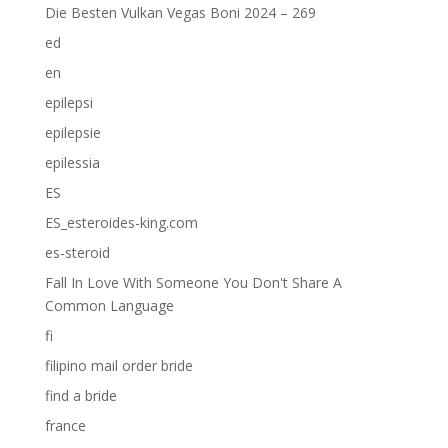
Die Besten Vulkan Vegas Boni 2024 – 269
ed
en
epilepsi
epilepsie
epilessia
ES
ES_esteroides-king.com
es-steroid
Fall In Love With Someone You Don't Share A
Common Language
fi
filipino mail order bride
find a bride
france