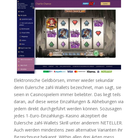
Elektronische Geldbörsen, immer wieder sekundär
denn Eulersche zahl-Wallets bezeichnet, man sagt, sie
seien in Casinospielern immer beliebter. Das liegt teils
daran, auf diese weise Einzahlungen & Abhebungen via
jedem direkt durchgeführt werden können. Sozusagen
jedes 1-Euro-Einzahlungs-Kasino akzeptiert die
Eulersche zahl-Wallets Skrill unter anderem NETELLER.
Auch werden mindestens zwei alternative Varianten ihr
Bezeichnung bekannt. Within allen drei Arten mess