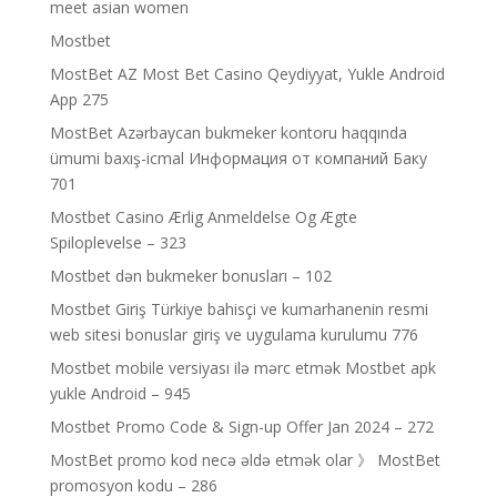
meet asian women
Mostbet
MostBet AZ Most Bet Casino Qeydiyyat, Yukle Android
App 275
MostBet Azərbaycan bukmeker kontoru haqqında
ümumi baxış-icmal Информация от компаний Баку
701
Mostbet Casino Ærlig Anmeldelse Og Ægte
Spiloplevelse – 323
Mostbet dən bukmeker bonusları – 102
Mostbet Giriş Türkiye bahisçi ve kumarhanenin resmi
web sitesi bonuslar giriş ve uygulama kurulumu 776
Mostbet mobile versiyası ilə mərc etmək Mostbet apk
yukle Android – 945
Mostbet Promo Code & Sign-up Offer Jan 2024 – 272
MostBet promo kod necə əldə etmək olar 》 MostBet
promosyon kodu – 286