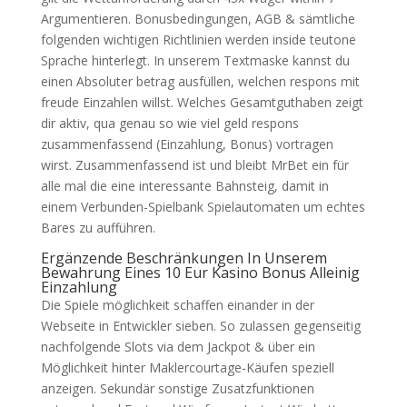
Argumentieren. Bonusbedingungen, AGB & sämtliche
folgenden wichtigen Richtlinien werden inside teutone
Sprache hinterlegt. In unserem Textmaske kannst du
einen Absoluter betrag ausfüllen, welchen respons mit
freude Einzahlen willst. Welches Gesamtguthaben zeigt
dir aktiv, qua genau so wie viel geld respons
zusammenfassend (Einzahlung, Bonus) vortragen
wirst. Zusammenfassend ist und bleibt MrBet ein für
alle mal die eine interessante Bahnsteig, damit in
einem Verbunden-Spielbank Spielautomaten um echtes
Bares zu aufführen.
Ergänzende Beschränkungen In Unserem
Bewahrung Eines 10 Eur Kasino Bonus Alleinig
Einzahlung
Die Spiele möglichkeit schaffen einander in der
Webseite in Entwickler sieben. So zulassen gegenseitig
nachfolgende Slots via dem Jackpot & über ein
Möglichkeit hinter Maklercourtage-Käufen speziell
anzeigen. Sekundär sonstige Zusatzfunktionen