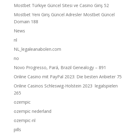
Mostbet Türkiye Güncel Sitesi ve Casino Giriş 52
Mostbet Yeni Giriş Güncel Adresler Mostbet Güncel
Domain 188
News
nl
NL_legaleanabolen.com
no
Novo Progresso, Pará, Brazil Genealogy – 891
Online Casino mit PayPal 2023: Die besten Anbieter 75
Online Casinos Schleswig-Holstein 2023 ️ legalspielen
265
ozempic
ozempic nederland
ozempic-nl
pills