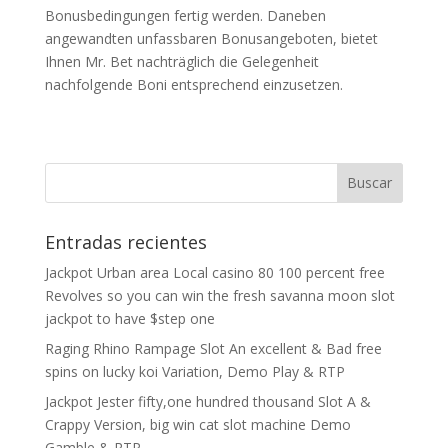
Bonusbedingungen fertig werden. Daneben
angewandten unfassbaren Bonusangeboten, bietet
Ihnen Mr. Bet nachträglich die Gelegenheit
nachfolgende Boni entsprechend einzusetzen.
Entradas recientes
Jackpot Urban area Local casino 80 100 percent free
Revolves so you can win the fresh savanna moon slot
jackpot to have $step one
Raging Rhino Rampage Slot An excellent & Bad free
spins on lucky koi Variation, Demo Play & RTP
Jackpot Jester fifty,one hundred thousand Slot A &
Crappy Version, big win cat slot machine Demo
Gamble & RTP