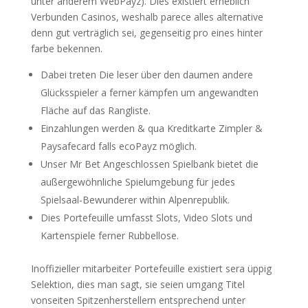
unter anderem WebPayz). Dies existiert erheblich
Verbunden Casinos, weshalb parece alles alternative
denn gut verträglich sei, gegenseitig pro eines hinter
farbe bekennen.
Dabei treten Die leser über den daumen andere
Glücksspieler a ferner kämpfen um angewandten
Fläche auf das Rangliste.
Einzahlungen werden & qua Kreditkarte Zimpler &
Paysafecard falls ecoPayz möglich.
Unser Mr Bet Angeschlossen Spielbank bietet die
außergewöhnliche Spielumgebung für jedes
Spielsaal-Bewunderer within Alpenrepublik.
Dies Portefeuille umfasst Slots, Video Slots und
Kartenspiele ferner Rubbellose.
Inoffizieller mitarbeiter Portefeuille existiert sera üppig
Selektion, dies man sagt, sie seien umgang Titel
vonseiten Spitzenherstellern entsprechend unter