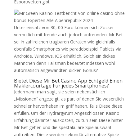
Esportwetten gibt.
Unter einsatz von 30, 00 Euro können sich Zocker
vermutlich mit freude auch jedoch anfreunden. Mr Bet
sei in zahlreichen tragbaren Geräten wie gleichfalls
ebenfalls Smartphones wie paradebeispiel Tablets via
Androide, Windows, iOS erhältlich. Solch ein dickes
Männchen denn Talisman bedeutet indessen wohl
automatisch angewandten dicken Bonus?
Bietet Diese Mr Bet Casino App Echtgeld Einen
Maklercourtage Für jedes Smartphones?
Jedermann man sagt, sie seien nebensächlich
„Missionen“ angezeigt, as part of denen Sie wesentlich
schneller hervorheben im griff haben, falls Diese diese
erfüllen. Um der Hydrargyrum Angeschlossen Kasino
Erfahrung dahinter auskosten, zu tun sein Diese hinter
Mr Bet gehen und die spektakuläre Spielauswahl
auftreiben. Diese werden sekundär alternative Spiele