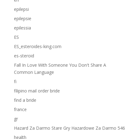
epilepsi
epilepsie
epilessia
ES
ES_esteroides-king.com
es-steroid
Fall In Love With Someone You Don't Share A
Common Language
fi
filipino mail order bride
find a bride
france
gr
Hazard Za Darmo Stare Gry Hazardowe Za Darmo 546
health