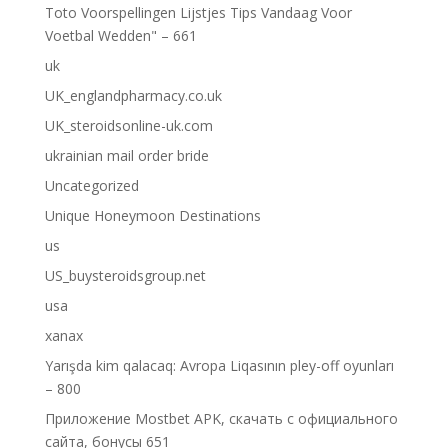
Toto Voorspellingen Lijstjes Tips Vandaag Voor
Voetbal Wedden" – 661
uk
UK_englandpharmacy.co.uk
UK_steroidsonline-uk.com
ukrainian mail order bride
Uncategorized
Unique Honeymoon Destinations
us
US_buysteroidsgroup.net
usa
xanax
Yarışda kim qalacaq: Avropa Liqasının pley-off oyunları
– 800
Приложение Mostbet APK, скачать с официального
сайта, бонусы 651