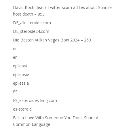
David Koch dead? Twitter scam ad lies about Sunrise
host death – 853
DE_allesteroide.com
DE_steroide24.com
Die Besten Vulkan Vegas Boni 2024 – 269
ed
en
epilepsi
epilepsie
epilessia
ES
ES_esteroides-king.com
es-steroid
Fall In Love With Someone You Don't Share A
Common Language