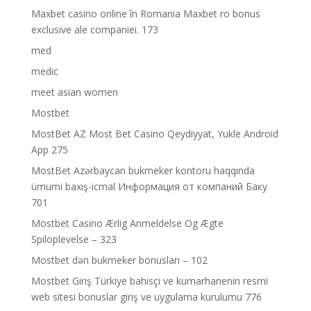
Maxbet casino online în Romania Maxbet ro bonus
exclusive ale companiei. 173
med
medic
meet asian women
Mostbet
MostBet AZ Most Bet Casino Qeydiyyat, Yukle Android
App 275
MostBet Azərbaycan bukmeker kontoru haqqında
ümumi baxış-icmal Информация от компаний Баку
701
Mostbet Casino Ærlig Anmeldelse Og Ægte
Spiloplevelse – 323
Mostbet dən bukmeker bonusları – 102
Mostbet Giriş Türkiye bahisçi ve kumarhanenin resmi
web sitesi bonuslar giriş ve uygulama kurulumu 776