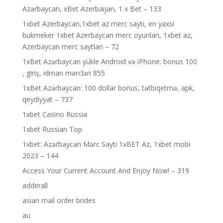
Azərbaycan, xBet Azerbaijan, 1 x Bet – 133
1xbet Azerbaycan,1xbet az merc saytı, en yaxsi
bukmeker 1xbet Azerbaycan merc oyunlari, 1xbet az,
Azerbaycan merc saytlari – 72
1xBet Azərbaycan yükle Android və iPhone: bonus 100
, giriş, idman mərcləri 855
1xBet Azərbaycan: 100 dollar bonus, tətbiqetmə, apk,
qeydiyyat – 737
1xbet Casino Russia
1xbet Russian Top
1xbet: Azərbaycan Mərc Saytı 1xBET Az, 1xbet mobi
2023 – 144
Access Your Current Account And Enjoy Now! – 319
adderall
asian mail order brides
au