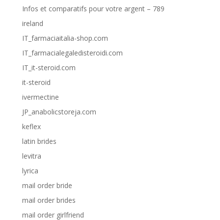
Infos et comparatifs pour votre argent – 789
ireland
IT_farmaciaitalia-shop.com
IT_farmacialegaledisteroidi.com
IT_it-steroid.com
it-steroid
ivermectine
JP_anabolicstoreja.com
keflex
latin brides
levitra
lyrica
mail order bride
mail order brides
mail order girlfriend