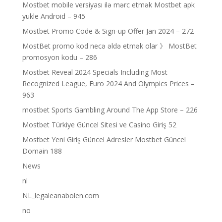
Mostbet mobile versiyası ilə mərc etmək Mostbet apk
yukle Android – 945
Mostbet Promo Code & Sign-up Offer Jan 2024 – 272
MostBet promo kod necə əldə etmək olar 》 MostBet
promosyon kodu – 286
Mostbet Reveal 2024 Specials Including Most
Recognized League, Euro 2024 And Olympics Prices –
963
‎mostbet Sports Gambling Around The App Store – 226
Mostbet Türkiye Güncel Sitesi ve Casino Giriş 52
Mostbet Yeni Giriş Güncel Adresler Mostbet Güncel
Domain 188
News
nl
NL_legaleanabolen.com
no