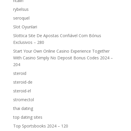
ritalin
rybelsus
seroquel
Slot Oyunlari
Slottica Site De Apostas Confiável Com Bónus
Exclusivos – 280
Start Your Own Online Casino Experience Together
With Casino Simply No Deposit Bonus Codes 2024 –
204
steroid
steroid-de
steroid-irl
stromectol
thai dating
top dating sites
Top Sportsbooks 2024 – 120