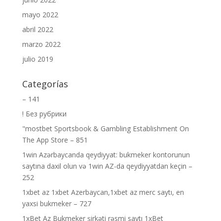
mayo 2022
abril 2022
marzo 2022
julio 2019
Categorías
– 141
! Без рубрики
"‎mostbet Sportsbook & Gambling Establishment On
The App Store – 851
1win Azərbaycanda qeydiyyat: bukmeker kontorunun
saytına daxil olun və 1win AZ-da qeydiyyatdan keçin –
252
1xbet az 1xbet Azerbaycan,1xbet az merc saytı, en
yaxsi bukmeker – 727
1xBet Az Bukmeker şirkəti rəsmi saytı 1xBet