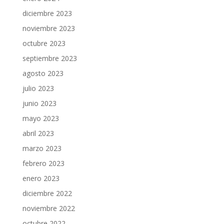
diciembre 2023
noviembre 2023
octubre 2023
septiembre 2023
agosto 2023
julio 2023
junio 2023
mayo 2023
abril 2023
marzo 2023
febrero 2023
enero 2023
diciembre 2022
noviembre 2022
octubre 2022