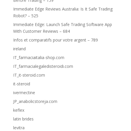
Before Trading – 159
Immediate Edge Reviews Australia: Is It Safe Trading
Robot? – 525
Immediate Edge: Launch Safe Trading Software App
With Customer Reviews – 684
Infos et comparatifs pour votre argent – 789
ireland
IT_farmaciaitalia-shop.com
IT_farmacialegaledisteroidi.com
IT_it-steroid.com
it-steroid
ivermectine
JP_anabolicstoreja.com
keflex
latin brides
levitra