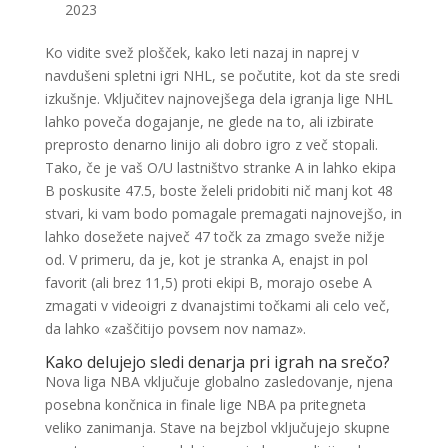
Ko vidite svež plošček, kako leti nazaj in naprej v
navdušeni spletni igri NHL, se počutite, kot da ste sredi
izkušnje. Vključitev najnovejšega dela igranja lige NHL
lahko poveča dogajanje, ne glede na to, ali izbirate
preprosto denarno linijo ali dobro igro z več stopali.
Tako, če je vaš O/U lastništvo stranke A in lahko ekipa
B poskusite 47.5, boste želeli pridobiti nič manj kot 48
stvari, ki vam bodo pomagale premagati najnovejšo, in
lahko dosežete največ 47 točk za zmago sveže nižje
od. V primeru, da je, kot je stranka A, enajst in pol
favorit (ali brez 11,5) proti ekipi B, morajo osebe A
zmagati v videoigri z dvanajstimi točkami ali celo več,
da lahko «zaščitijo povsem nov namaz».
Kako delujejo sledi denarja pri igrah na srečo?
Nova liga NBA vključuje globalno zasledovanje, njena
posebna končnica in finale lige NBA pa pritegneta
veliko zanimanja. Stave na bejzbol vključujejo skupne