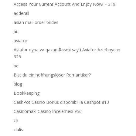
Access Your Current Account And Enjoy Now! – 319
adderall
asian mail order brides
au
aviator
Aviator oyna və qazan Rəsmi sayti Aviator Azerbaycan
326
be
Bist du ein hoffnungsloser Romantiker?
blog
Bookkeeping
CashPot Casino Bonus disponibil la Cashpot 813
Casinomaxi Casino İncelemesi 956
ch
cialis