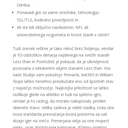
četrtka.
Ponavadi gre za varne strežnike, tehnologijo
SSL/TLS, kodirano povezljivost in.
Ali ste bili izključno navdušenec NFL ali
univerzitetnega nogometa in boste stavili v celoti?
Tudi znesek rešitve je tako rekoč brez življenja, vendar
je 93 odstotkov denarja najdenega na svežih stavah
Less than in PointsBet je pokazal, da je izkrivljenost
povezana z nekaterimi višjimi stavami Less than. Vse
naše študije vam pokažejo Pinnacle, bet365 in William
Slope lahko nenehno preizkušate eno od športnih stav
z največjo možnostjo. Najboljša priložnost se lahko
razlikuje glede na atletiko in tudi na spletno igro,
vendar je to razlog, da morate nakupovati, preden
sklenete stavo. Velika zadeva je videti sladka, toda oba
nova standarda prevračanja bosta prestrma za vaš
dizajn iger na srečo. Primerjava velja za one respect
perks, sicer dolgotrajne kampanje. Iščemo prijetno