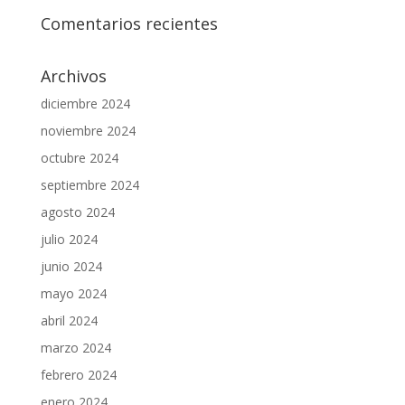
Comentarios recientes
Archivos
diciembre 2024
noviembre 2024
octubre 2024
septiembre 2024
agosto 2024
julio 2024
junio 2024
mayo 2024
abril 2024
marzo 2024
febrero 2024
enero 2024