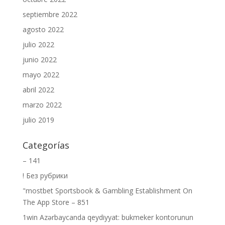
septiembre 2022
agosto 2022
julio 2022
junio 2022
mayo 2022
abril 2022
marzo 2022
julio 2019
Categorías
– 141
! Без рубрики
"‎mostbet Sportsbook & Gambling Establishment On
The App Store – 851
1win Azərbaycanda qeydiyyat: bukmeker kontorunun