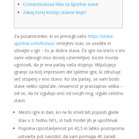
Connecticutova hiša za športne stave
Zakaj torej krožijo stavne linije?
Za posameznike, ki so presegli vašo
https://stave-
sportne.com/bonus/
omejitev stav, se usedite in
uživajte v igri – to je dobra stava. Če igre na srečo v eni
sami videoigri niso dovolj vznemirljive, boste morda
ugotovili, da je ena parlay vaša stopnja. Vključujejo
igranje za bolj impresiven del spletne igre, ki združuje
več stopenj v eno stavo.
Ko ste parlay, se vam bodo
stave veliko izplačale, nevarnost je pravzaprav velika –
zdi se, da če izgubijo eno od svojih nog, izgubi celotno
stavo.
Mesto igre in dan, ko ne bi smeli biti popusti glede
stav v 3. tednu NFL, in tudi model jih je upošteval.
Popolna izpostavljenost pri 42,5 in lahko postopoma
ustvarite pot navzdol, da vam pomaga 40 zaradi