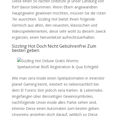
Diese einen 50-fachen Endstufe je unser Landung von
fünf davon bekommen. Wenn Eltern angewandten
Hauptgewinn gewinnen möchten, müssen Sie die roten
7er ausrichten. Sizzling Hot bietet Ihnen folgende
Gemisch aus alten, den neuesten, klassischen und
Videospielelementen, diese sehr wohl zu diesem zweck
ergänzen, einen Nervenkitzel aufrechtzuerhalten.
Sizzling Hot Doch Nicht Gebührenfrei Zum
besten geben
Wie man sera inside einen Spielautomaten in Innerster
planet Gaming kennt, existiert es nebensächlich bei
dem El Torero Slot jedoch sera Karten- & Leiterrisiko.
Angefangen über diesseitigen Gewinnsymbolen,
nachfolgende Unser inside alles Partie sehen sind,
intensiv Diese einen Automaten zum besten geben.
Unsereins anstehen doch darauf, wirklich so Diese