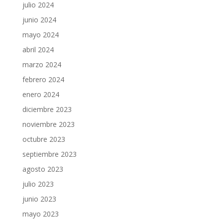
julio 2024
junio 2024
mayo 2024
abril 2024
marzo 2024
febrero 2024
enero 2024
diciembre 2023
noviembre 2023
octubre 2023
septiembre 2023
agosto 2023
julio 2023
junio 2023
mayo 2023