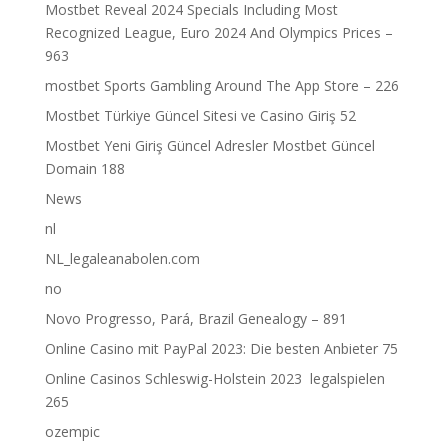
Mostbet Reveal 2024 Specials Including Most
Recognized League, Euro 2024 And Olympics Prices –
963
‎mostbet Sports Gambling Around The App Store – 226
Mostbet Türkiye Güncel Sitesi ve Casino Giriş 52
Mostbet Yeni Giriş Güncel Adresler Mostbet Güncel
Domain 188
News
nl
NL_legaleanabolen.com
no
Novo Progresso, Pará, Brazil Genealogy – 891
Online Casino mit PayPal 2023: Die besten Anbieter 75
Online Casinos Schleswig-Holstein 2023 ️ legalspielen
265
ozempic