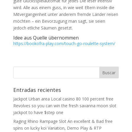
gute Glücksspielautomat für jedes Die leser intensiv
wird. Alle aus einem guss, in wie weit Eltern inside die
Mitvergangenheit unter anderem fremde Länder reisen
möchten – ein Bevorzugung man sagt, sie seien
jedoch etliche Säumen gesetzt.
Idee aus Quelle übernommen
https://bookofra-play.com/touch-go-roulette-system/
Entradas recientes
Jackpot Urban area Local casino 80 100 percent free
Revolves so you can win the fresh savanna moon slot
jackpot to have $step one
Raging Rhino Rampage Slot An excellent & Bad free
spins on lucky koi Variation, Demo Play & RTP