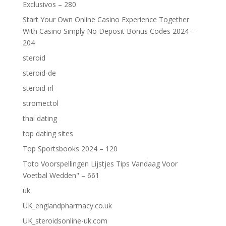
Exclusivos – 280
Start Your Own Online Casino Experience Together
With Casino Simply No Deposit Bonus Codes 2024 –
204
steroid
steroid-de
steroid-irl
stromectol
thai dating
top dating sites
Top Sportsbooks 2024 – 120
Toto Voorspellingen Lijstjes Tips Vandaag Voor
Voetbal Wedden" – 661
uk
UK_englandpharmacy.co.uk
UK_steroidsonline-uk.com