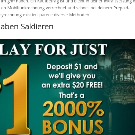
m griff haben. Ein Kaufbetrag ist und bleibt in deiner Inkraftsetzung 
en Mobilfunkrechnung verrechnet und schnell bei deinem Prepaid-
yrechnung existiert parece diverse Methoden.
aben Saldieren