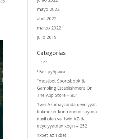
des
mayo 2022
abril 2022
marzo 2022
julio 2019
Categorías
– 141
! Без рубрики
"‎mostbet Sportsbook &
Gambling Establishment On
The App Store – 851
1win Azərbaycanda qeydiyyat:
bukmeker kontorunun saytına
daxil olun və 1win AZ-da
qeydiyyatdan keçin – 252
1xbet az 1xbet