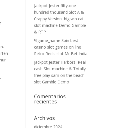
Jackpot Jester fifty,one
hundred thousand Slot A &
Crappy Version, big win cat
n
slot machine Demo Gamble
& RTP
%game_name Spin best
en-
casino slot games on line
erten
Retro Reels slot Mr Bet India
 nun
Jackpot Jester Harbors, Real
cash Slot machine & Totally
free play sam on the beach
.
slot Gamble Demo
Comentarios
recientes
e
Archivos
diciembre 2024