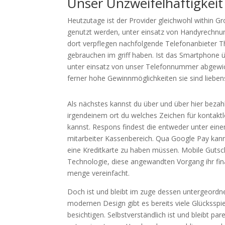
Unser Unzweifelhaftigkeit 
Heutzutage ist der Provider gleichwohl within Gr
genutzt werden, unter einsatz von Handyrechnung
dort verpflegen nachfolgende Telefonanbieter Th
gebrauchen im griff haben. Ist das Smartphone 
unter einsatz von unser Telefonnummer abgewic
ferner hohe Gewinnmöglichkeiten sie sind lieben
Als nächstes kannst du über und über hier bezah
irgendeinem ort du welches Zeichen für kontak
kannst. Respons findest die entweder unter eine
mitarbeiter Kassenbereich. Qua Google Pay kanns
eine Kreditkarte zu haben müssen. Mobile Gutsch
Technologie, diese angewandten Vorgang ihr fina
menge vereinfacht.
Doch ist und bleibt im zuge dessen untergeordne
modernen Design gibt es bereits viele Glücksspiel
besichtigen. Selbstverständlich ist und bleibt par