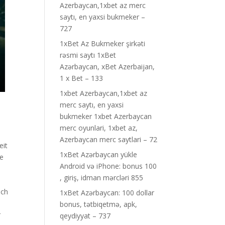
Azerbaycan,1xbet az merc
saytı, en yaxsi bukmeker –
727
1xBet Az Bukmeker şirkəti
rəsmi saytı 1xBet
Azərbaycan, xBet Azerbaijan,
1 x Bet – 133
1xbet Azerbaycan,1xbet az
merc saytı, en yaxsi
bukmeker 1xbet Azerbaycan
merc oyunlari, 1xbet az,
Azerbaycan merc saytlari – 72
eit
1xBet Azərbaycan yükle
ne
Android və iPhone: bonus 100
, giriş, idman mərcləri 855
och
1xBet Azərbaycan: 100 dollar
n
bonus, tətbiqetmə, apk,
r
qeydiyyat – 737