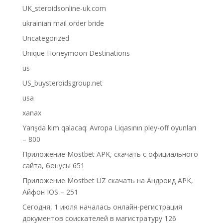
UK_steroidsonline-uk.com
ukrainian mail order bride
Uncategorized
Unique Honeymoon Destinations
us
US_buysteroidsgroup.net
usa
xanax
Yarışda kim qalacaq: Avropa Liqasının pley-off oyunları
– 800
Приложение Mostbet APK, скачать с официального
сайта, бонусы 651
Приложение Mostbet UZ скачать на Андроид APK,
Айфон IOS – 251
Сегодня, 1 июля началась онлайн-регистрация
документов соискателей в магистратуру 126