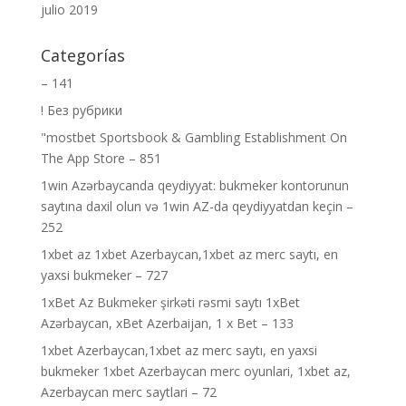
julio 2019
Categorías
– 141
! Без рубрики
"‎mostbet Sportsbook & Gambling Establishment On
The App Store – 851
1win Azərbaycanda qeydiyyat: bukmeker kontorunun
saytına daxil olun və 1win AZ-da qeydiyyatdan keçin –
252
1xbet az 1xbet Azerbaycan,1xbet az merc saytı, en
yaxsi bukmeker – 727
1xBet Az Bukmeker şirkəti rəsmi saytı 1xBet
Azərbaycan, xBet Azerbaijan, 1 x Bet – 133
1xbet Azerbaycan,1xbet az merc saytı, en yaxsi
bukmeker 1xbet Azerbaycan merc oyunlari, 1xbet az,
Azerbaycan merc saytlari – 72