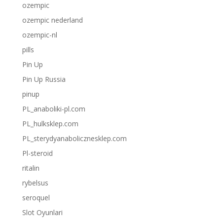
ozempic
ozempic nederland
ozempic-nl
pills
Pin Up
Pin Up Russia
pinup
PL_anaboliki-pl.com
PL_hulksklep.com
PL_sterydyanabolicznesklep.com
Pl-steroid
ritalin
rybelsus
seroquel
Slot Oyunlari