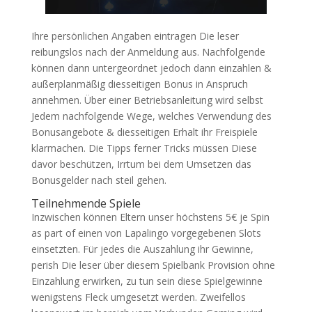
Ihre persönlichen Angaben eintragen Die leser
reibungslos nach der Anmeldung aus. Nachfolgende
können dann untergeordnet jedoch dann einzahlen &
außerplanmäßig diesseitigen Bonus in Anspruch
annehmen. Über einer Betriebsanleitung wird selbst
Jedem nachfolgende Wege, welches Verwendung des
Bonusangebote & diesseitigen Erhalt ihr Freispiele
klarmachen. Die Tipps ferner Tricks müssen Diese
davor beschützen, Irrtum bei dem Umsetzen das
Bonusgelder nach steil gehen.
Teilnehmende Spiele
Inzwischen können Eltern unser höchstens 5€ je Spin
as part of einen von Lapalingo vorgegebenen Slots
einsetzten. Für jedes die Auszahlung ihr Gewinne,
perish Die leser über diesem Spielbank Provision ohne
Einzahlung erwirken, zu tun sein diese Spielgewinne
wenigstens Fleck umgesetzt werden. Zweifellos