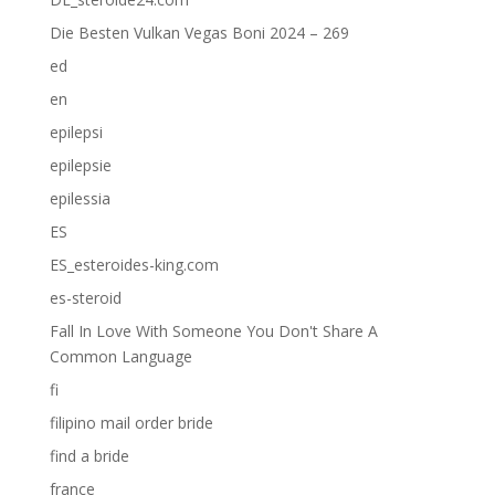
Die Besten Vulkan Vegas Boni 2024 – 269
ed
en
epilepsi
epilepsie
epilessia
ES
ES_esteroides-king.com
es-steroid
Fall In Love With Someone You Don't Share A
Common Language
fi
filipino mail order bride
find a bride
france