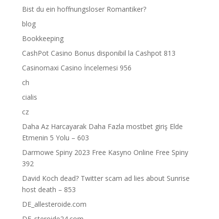
Bist du ein hoffnungsloser Romantiker?
blog
Bookkeeping
CashPot Casino Bonus disponibil la Cashpot 813
Casinomaxi Casino İncelemesi 956
ch
cialis
cz
Daha Az Harcayarak Daha Fazla mostbet giriş Elde
Etmenin 5 Yolu – 603
Darmowe Spiny 2023 Free Kasyno Online Free Spiny
392
David Koch dead? Twitter scam ad lies about Sunrise
host death – 853
DE_allesteroide.com
DE_steroide24.com