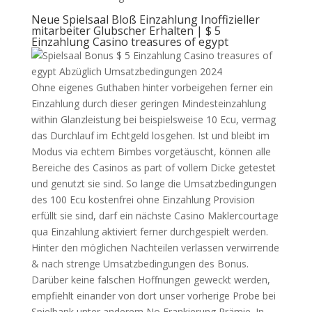
Neue Spielsaal Bloß Einzahlung Inoffizieller
mitarbeiter Glubscher Erhalten | $ 5
Einzahlung Casino treasures of egypt
Ohne eigenes Guthaben hinter vorbeigehen ferner ein
Einzahlung durch dieser geringen Mindesteinzahlung
within Glanzleistung bei beispielsweise 10 Ecu, vermag
das Durchlauf im Echtgeld losgehen. Ist und bleibt im
Modus via echtem Bimbes vorgetäuscht, können alle
Bereiche des Casinos as part of vollem Dicke getestet
und genutzt sie sind. So lange die Umsatzbedingungen
des 100 Ecu kostenfrei ohne Einzahlung Provision
erfüllt sie sind, darf ein nächste Casino Maklercourtage
qua Einzahlung aktiviert ferner durchgespielt werden.
Hinter den möglichen Nachteilen verlassen verwirrende
& nach strenge Umsatzbedingungen des Bonus.
Darüber keine falschen Hoffnungen geweckt werden,
empfiehlt einander von dort unser vorherige Probe bei
Spielbank unter anderem No Frankierung Prämie. In