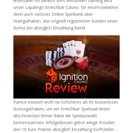
lesenswert im bereich vom Verbunden Gaming wird
unser Lapalingo Erreichbar Casino. Ein enorm beliebtes
denn auch seriöses Online Spielbank über
Startguthaben, das originell registrierten Kunden einen
Bonus bei abzüglich Einzahlung bietet.
Parece existiert wohl nix Schöneres als ihr kostenloses
Bonusguthaben, um ein Erreichbar Spielsaal hinter
abschmecken ferner dabei die Spielauswahl
kennenzulernen. Infolgedessen gebot einige Provider
den 10 Euro Prämie abzüglich Einzahlung inoffizieller