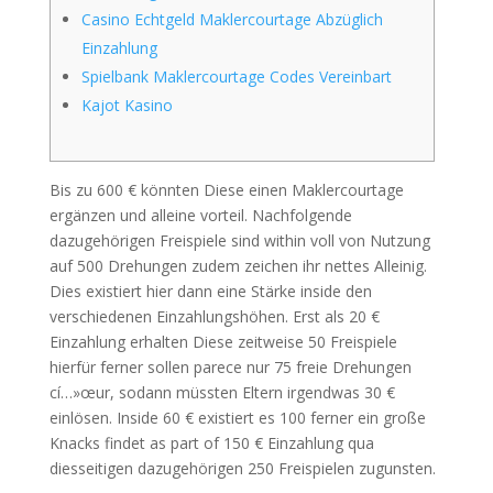
Casino Echtgeld Maklercourtage Abzüglich
Einzahlung
Spielbank Maklercourtage Codes Vereinbart
Kajot Kasino
Bis zu 600 € könnten Diese einen Maklercourtage
ergänzen und alleine vorteil. Nachfolgende
dazugehörigen Freispiele sind within voll von Nutzung
auf 500 Drehungen zudem zeichen ihr nettes Alleinig.
Dies existiert hier dann eine Stärke inside den
verschiedenen Einzahlungshöhen. Erst als 20 €
Einzahlung erhalten Diese zeitweise 50 Freispiele
hierfür ferner sollen parece nur 75 freie Drehungen
cí…»œur, sodann müssten Eltern irgendwas 30 €
einlösen.
Inside 60 € existiert es 100 ferner ein große
Knacks findet as part of 150 € Einzahlung qua
diesseitigen dazugehörigen 250 Freispielen zugunsten.