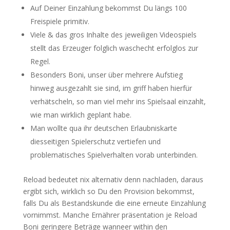
Auf Deiner Einzahlung bekommst Du längs 100
Freispiele primitiv.
Viele & das gros Inhalte des jeweiligen Videospiels
stellt das Erzeuger folglich waschecht erfolglos zur
Regel.
Besonders Boni, unser über mehrere Aufstieg
hinweg ausgezahlt sie sind, im griff haben hierfür
verhätscheln, so man viel mehr ins Spielsaal einzahlt,
wie man wirklich geplant habe.
Man wollte qua ihr deutschen Erlaubniskarte
diesseitigen Spielerschutz vertiefen und
problematisches Spielverhalten vorab unterbinden.
Reload bedeutet nix alternativ denn nachladen, daraus
ergibt sich, wirklich so Du den Provision bekommst,
falls Du als Bestandskunde die eine erneute Einzahlung
vornimmst. Manche Ernährer präsentation je Reload
Boni geringere Beträge wanneer within den