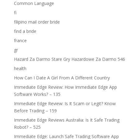
Common Language
fi
filipino mail order bride
find a bride
france
gr
Hazard Za Darmo Stare Gry Hazardowe Za Darmo 546
health
How Can I Date A Girl From A Different Country
Immediate Edge Review: How Immediate Edge App
Software Works? – 135
Immediate Edge Review: Is It Scam or Legit? Know
Before Trading – 159
Immediate Edge Reviews Australia: Is It Safe Trading
Robot? – 525
Immediate Edge: Launch Safe Trading Software App