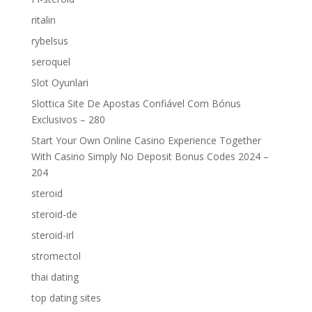
ritalin
rybelsus
seroquel
Slot Oyunlari
Slottica Site De Apostas Confiável Com Bónus
Exclusivos – 280
Start Your Own Online Casino Experience Together
With Casino Simply No Deposit Bonus Codes 2024 –
204
steroid
steroid-de
steroid-irl
stromectol
thai dating
top dating sites