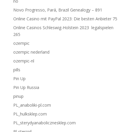
no
Novo Progresso, Pará, Brazil Genealogy – 891
Online Casino mit PayPal 2023: Die besten Anbieter 75
Online Casinos Schleswig-Holstein 2023 ️ legalspielen
265
ozempic
ozempic nederland
ozempic-nl
pills
Pin Up
Pin Up Russia
pinup
PL_anaboliki-pl.com
PL_hulksklep.com
PL_sterydyanabolicznesklep.com
Pl-steroid