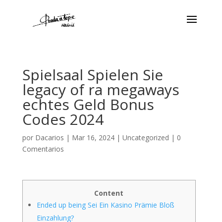
Spielsaal Spielen Sie
legacy of ra megaways
echtes Geld Bonus
Codes 2024
por
Dacarios
|
Mar 16, 2024
|
Uncategorized
|
0
Comentarios
Content
Ended up being Sei Ein Kasino Prämie Bloß
Einzahlung?