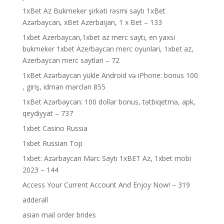
1xBet Az Bukmeker şirkəti rəsmi saytı 1xBet
Azərbaycan, xBet Azerbaijan, 1 x Bet – 133
1xbet Azerbaycan,1xbet az merc saytı, en yaxsi
bukmeker 1xbet Azerbaycan merc oyunlari, 1xbet az,
Azerbaycan merc saytlari – 72
1xBet Azərbaycan yükle Android və iPhone: bonus 100
, giriş, idman mərcləri 855
1xBet Azərbaycan: 100 dollar bonus, tətbiqetmə, apk,
qeydiyyat – 737
1xbet Casino Russia
1xbet Russian Top
1xbet: Azərbaycan Mərc Saytı 1xBET Az, 1xbet mobi
2023 – 144
Access Your Current Account And Enjoy Now! – 319
adderall
asian mail order brides