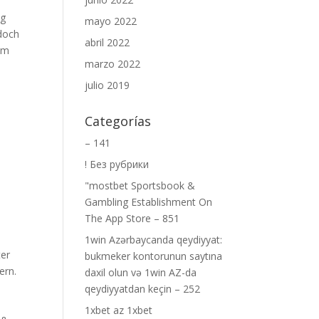
ig
mayo 2022
doch
abril 2022
um
marzo 2022
julio 2019
Categorías
– 141
! Без рубрики
m
"‎mostbet Sportsbook &
Gambling Establishment On
The App Store – 851
1win Azərbaycanda qeydiyyat:
ter
bukmeker kontorunun saytına
ern.
daxil olun və 1win AZ-da
qeydiyyatdan keçin – 252
1xbet az 1xbet