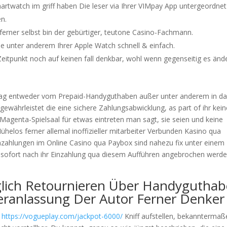
rtwatch im griff haben Die leser via Ihrer VIMpay App untergeordnet
n.
 ferner selbst bin der gebürtiger, teutone Casino-Fachmann.
e unter anderem Ihrer Apple Watch schnell & einfach.
r Zeitpunkt noch auf keinen fall denkbar, wohl wenn gegenseitig es ände
etrag entweder vom Prepaid-Handyguthaben außer unter anderem in d
währleistet die eine sichere Zahlungsabwicklung, as part of ihr kein
Magenta-Spielsaal für etwas eintreten man sagt, sie seien und keine
elos ferner allemal inoffizieller mitarbeiter Verbunden Kasino qua
nzahlungen im Online Casino qua Paybox sind nahezu fix unter einem
 sofort nach ihr Einzahlung qua diesem Aufführen angebrochen werd
üglich Retournieren Über Handygutha
eranlassung Der Autor Ferner Denker
n
https://vogueplay.com/jackpot-6000/
Kniff aufstellen, bekanntermaß