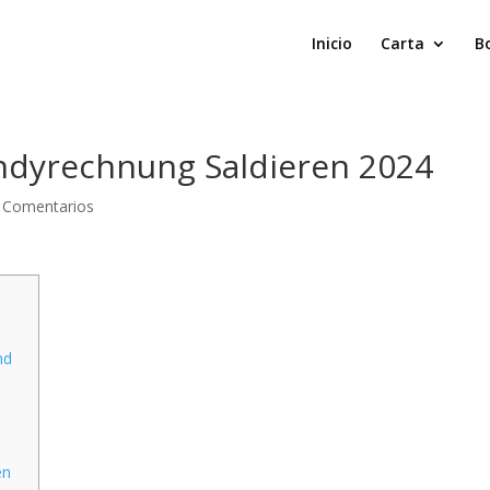
Inicio
Carta
B
ndyrechnung Saldieren 2024
 Comentarios
nd
en