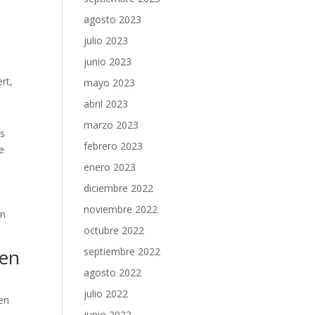
agosto 2023
julio 2023
junio 2023
rt,
mayo 2023
abril 2023
marzo 2023
as
febrero 2023
e
enero 2023
diciembre 2022
noviembre 2022
en
octubre 2022
septiembre 2022
ben
agosto 2022
julio 2022
en
junio 2022