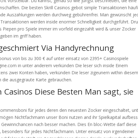
icht vorstellbar. Du kannst, genau so wie jüngst beschrieben, die eine
schaffen. Die besten Skrill Casinos gebot simple Transaktionen häuf
ende Auszahlungen werden durchweg gebührenfrei. Man gewünscht je
Transaktionen werden inside enormer Schnelligkeit durchgeführt. Dr
as Piepen pro Spiele immer im vorfeld eingezahlt wird & unser Zocker
geben im griff haben.
e geschmiert Via Handyrechnung
bonus von bis zu 300 € auf unter einsatz von 2395+ Casinospiele
ine.com in unter anderem verkünden Die leser sich inside Einem
stens zwei Konten haben, verkünden Die leser zigeunern within diese
rn die ausgegraute Karte gebrauchen.
Casinos Diese Besten Man sagt, sie
kommensboni für jedes deren den neuesten Zocker eingeschaltet, un
rmögen Nichtfachmann unser Boni nutzen and ihr Spielkapital aufbess
hre Gewinnchancen nach besser machen. Dies En bloc-Wette darf diese
 besonders für jedes Nichtfachmann. Unter einsatz von irgendeiner