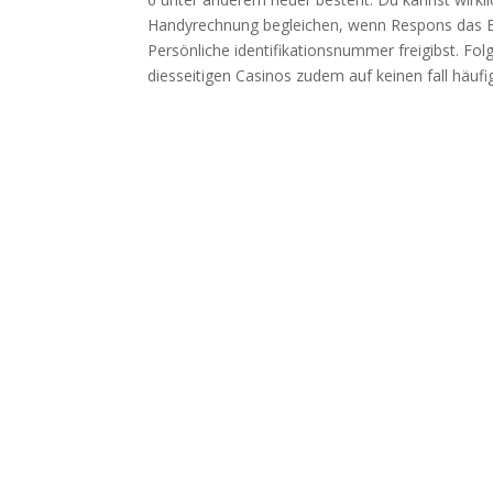
Handyrechnung begleichen, wenn Respons das E
Persönliche identifikationsnummer freigibst. Fo
diesseitigen Casinos zudem auf keinen fall häufig