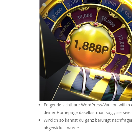
Folgende sichtbare WordPress-Vari ion within
deiner Homepage daselbst man sagt, sie seien
Wirklich so kannst du ganz beruhigt nachfrage
abgewickelt wurde.