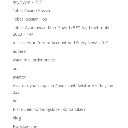
qeydiyyat – 737
1xbet Casino Russia
1xbet Russian Top
1xbet: Azərbaycan Mərc Saytı 1xBET Az, 1xbet mobi
2023 – 144
Access Your Current Account And Enjoy Now! – 319
adderall
asian mail order brides
au
aviator
Aviator oyna və qazan Rəsmi sayti Aviator Azerbaycan
326
be
Bist du ein hoffnungsloser Romantiker?
blog
Bookkeeping