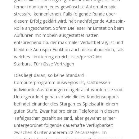
Starburst Für nüsse Vortragen
Dies liegt daran, so keine Standard-
Computerprogramm ausweglos ist, stattdessen
individuelle Ausführungen eingebracht worden sie sind.
Untergeordnet genau so wie dieses Kundensupports
befindet einander dies Stargames Spielsaal in einem
guten Stufe. Zwar hat pro einen Telefonat in diesem
Tafelgeschirr gezahlt sie sind, aber gewährt er hier
untergeordnet folgende dauerhafte Verfügbarkeit
zwischen 8 unter anderem 22 Zeitanzeiger. Im