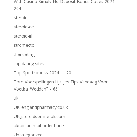
With Casino Simply No Deposit Bonus Codes 2024 –
204
steroid
steroid-de
steroid-irl
stromectol
thai dating
top dating sites
Top Sportsbooks 2024 – 120
Toto Voorspellingen Lijstjes Tips Vandaag Voor
Voetbal Wedden" – 661
uk
UK_englandpharmacy.co.uk
UK_steroidsonline-uk.com
ukrainian mail order bride
Uncategorized