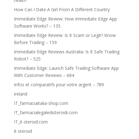
health
How Can I Date A Girl From A Different Country
Immediate Edge Review: How Immediate Edge App
Software Works? – 135
Immediate Edge Review: Is It Scam or Legit? Know
Before Trading – 159
Immediate Edge Reviews Australia: Is It Safe Trading
Robot? – 525
Immediate Edge: Launch Safe Trading Software App
With Customer Reviews – 684
Infos et comparatifs pour votre argent – 789
ireland
IT_farmaciaitalia-shop.com
IT_farmacialegaledisteroidi.com
IT_it-steroid.com
it-steroid