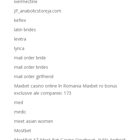
ivermectine
JP_anabolicstoreja.com
keflex
latin brides
levitra
lyrica
mail order bride
mail order brides
mail order girlfriend
Maxbet casino online în Romania Maxbet ro bonus
exclusive ale companiei. 173
med
medic
meet asian women
Mostbet
MostBet AZ Most Bet Casino Qeydiyyat, Yukle Android