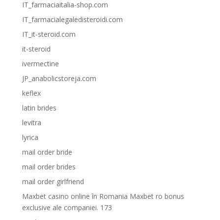
IT_farmaciaitalia-shop.com
IT_farmacialegaledisteroidi.com
IT_it-steroid.com
it-steroid
ivermectine
JP_anabolicstoreja.com
keflex
latin brides
levitra
lyrica
mail order bride
mail order brides
mail order girlfriend
Maxbet casino online în Romania Maxbet ro bonus
exclusive ale companiei. 173