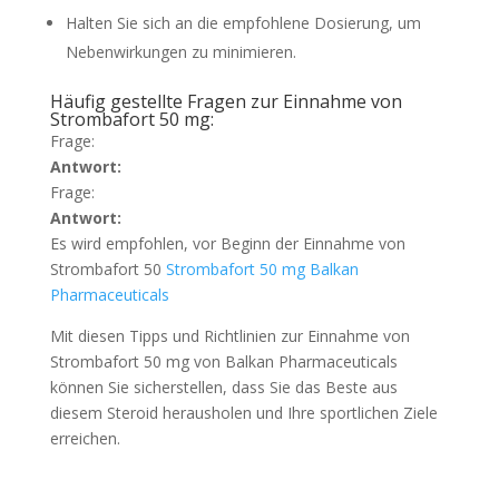
Halten Sie sich an die empfohlene Dosierung, um
Nebenwirkungen zu minimieren.
Häufig gestellte Fragen zur Einnahme von
Strombafort 50 mg:
Frage:
Antwort:
Frage:
Antwort:
Es wird empfohlen, vor Beginn der Einnahme von
Strombafort 50
Strombafort 50 mg Balkan
Pharmaceuticals
Mit diesen Tipps und Richtlinien zur Einnahme von
Strombafort 50 mg von Balkan Pharmaceuticals
können Sie sicherstellen, dass Sie das Beste aus
diesem Steroid herausholen und Ihre sportlichen Ziele
erreichen.