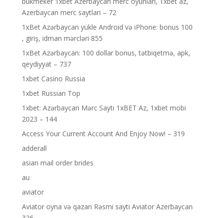
bukmeker 1xbet Azerbaycan merc oyunlari, 1xbet az,
Azerbaycan merc saytlari – 72
1xBet Azərbaycan yükle Android və iPhone: bonus 100
, giriş, idman mərcləri 855
1xBet Azərbaycan: 100 dollar bonus, tətbiqetmə, apk,
qeydiyyat – 737
1xbet Casino Russia
1xbet Russian Top
1xbet: Azərbaycan Mərc Saytı 1xBET Az, 1xbet mobi
2023 – 144
Access Your Current Account And Enjoy Now! – 319
adderall
asian mail order brides
au
aviator
Aviator oyna və qazan Rəsmi sayti Aviator Azerbaycan
326