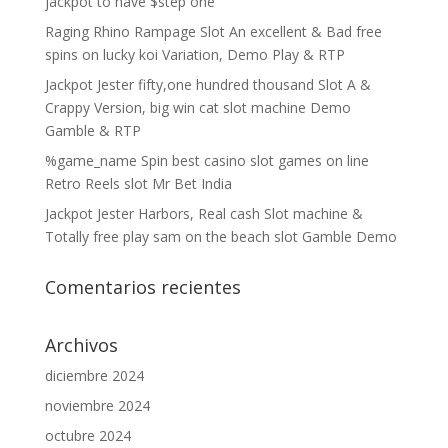
jackpot to have $step one
Raging Rhino Rampage Slot An excellent & Bad free
spins on lucky koi Variation, Demo Play & RTP
Jackpot Jester fifty,one hundred thousand Slot A &
Crappy Version, big win cat slot machine Demo
Gamble & RTP
%game_name Spin best casino slot games on line
Retro Reels slot Mr Bet India
Jackpot Jester Harbors, Real cash Slot machine &
Totally free play sam on the beach slot Gamble Demo
Comentarios recientes
Archivos
diciembre 2024
noviembre 2024
octubre 2024