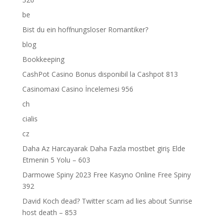
be
Bist du ein hoffnungsloser Romantiker?
blog
Bookkeeping
CashPot Casino Bonus disponibil la Cashpot 813
Casinomaxi Casino İncelemesi 956
ch
cialis
cz
Daha Az Harcayarak Daha Fazla mostbet giriş Elde
Etmenin 5 Yolu – 603
Darmowe Spiny 2023 Free Kasyno Online Free Spiny
392
David Koch dead? Twitter scam ad lies about Sunrise
host death – 853