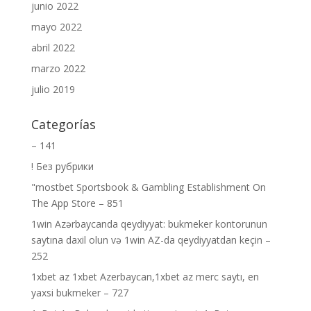
junio 2022
mayo 2022
abril 2022
marzo 2022
julio 2019
Categorías
– 141
! Без рубрики
"‎mostbet Sportsbook & Gambling Establishment On
The App Store – 851
1win Azərbaycanda qeydiyyat: bukmeker kontorunun
saytına daxil olun və 1win AZ-da qeydiyyatdan keçin –
252
1xbet az 1xbet Azerbaycan,1xbet az merc saytı, en
yaxsi bukmeker – 727