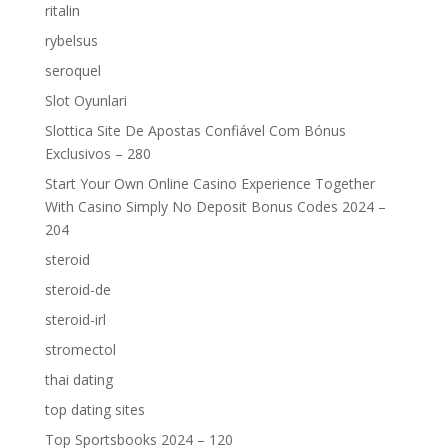
ritalin
rybelsus
seroquel
Slot Oyunlari
Slottica Site De Apostas Confiável Com Bónus
Exclusivos – 280
Start Your Own Online Casino Experience Together
With Casino Simply No Deposit Bonus Codes 2024 –
204
steroid
steroid-de
steroid-irl
stromectol
thai dating
top dating sites
Top Sportsbooks 2024 – 120