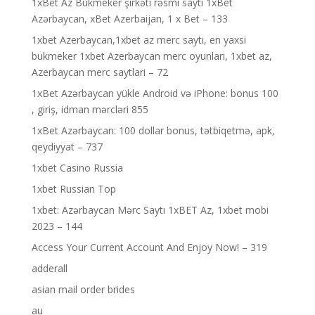
1xBet Az Bukmeker şirkəti rəsmi saytı 1xBet
Azərbaycan, xBet Azerbaijan, 1 x Bet – 133
1xbet Azerbaycan,1xbet az merc saytı, en yaxsi
bukmeker 1xbet Azerbaycan merc oyunlari, 1xbet az,
Azerbaycan merc saytlari – 72
1xBet Azərbaycan yükle Android və iPhone: bonus 100
, giriş, idman mərcləri 855
1xBet Azərbaycan: 100 dollar bonus, tətbiqetmə, apk,
qeydiyyat – 737
1xbet Casino Russia
1xbet Russian Top
1xbet: Azərbaycan Mərc Saytı 1xBET Az, 1xbet mobi
2023 – 144
Access Your Current Account And Enjoy Now! – 319
adderall
asian mail order brides
au