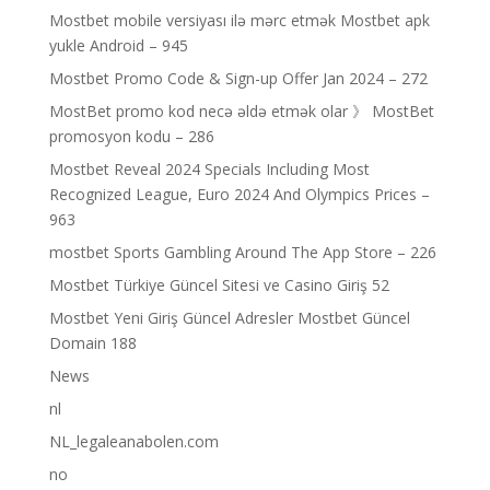
Mostbet mobile versiyası ilə mərc etmək Mostbet apk
yukle Android – 945
Mostbet Promo Code & Sign-up Offer Jan 2024 – 272
MostBet promo kod necə əldə etmək olar 》 MostBet
promosyon kodu – 286
Mostbet Reveal 2024 Specials Including Most
Recognized League, Euro 2024 And Olympics Prices –
963
‎mostbet Sports Gambling Around The App Store – 226
Mostbet Türkiye Güncel Sitesi ve Casino Giriş 52
Mostbet Yeni Giriş Güncel Adresler Mostbet Güncel
Domain 188
News
nl
NL_legaleanabolen.com
no