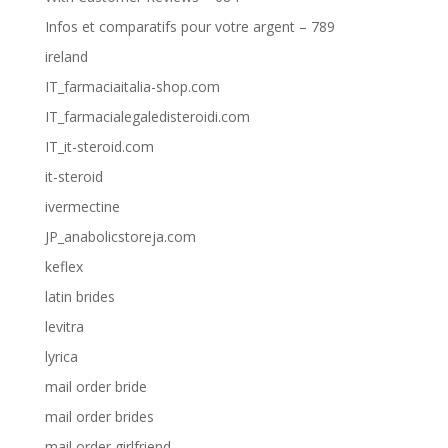
Infos et comparatifs pour votre argent – 789
ireland
IT_farmaciaitalia-shop.com
IT_farmacialegaledisteroidi.com
IT_it-steroid.com
it-steroid
ivermectine
JP_anabolicstoreja.com
keflex
latin brides
levitra
lyrica
mail order bride
mail order brides
mail order girlfriend