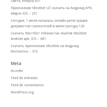
сайта, бонусы 651
Приложение Mostbet UZ скачать на Андроид APK,
Айфон IOS – 251
Сегодня, 1 июля началась онлайн-регистрация
документов соискателей в магистратуру 126
Скачать Мостбет Узбекистан skachat Mostbet
Android apk, IOS – 681
Скачать приложение Mostbet на Андроид
бесплатно – 310
Meta
Acceder
Feed de entradas
Feed de comentarios
WordPress.org