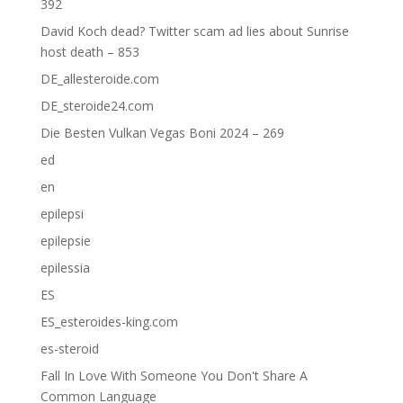
392
David Koch dead? Twitter scam ad lies about Sunrise
host death – 853
DE_allesteroide.com
DE_steroide24.com
Die Besten Vulkan Vegas Boni 2024 – 269
ed
en
epilepsi
epilepsie
epilessia
ES
ES_esteroides-king.com
es-steroid
Fall In Love With Someone You Don't Share A
Common Language