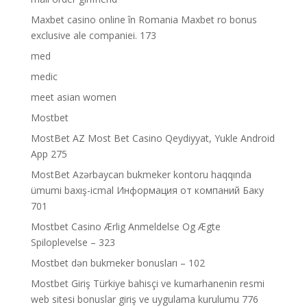
Maxbet casino online în Romania Maxbet ro bonus
exclusive ale companiei. 173
med
medic
meet asian women
Mostbet
MostBet AZ Most Bet Casino Qeydiyyat, Yukle Android
App 275
MostBet Azərbaycan bukmeker kontoru haqqında
ümumi baxış-icmal Информация от компаний Баку
701
Mostbet Casino Ærlig Anmeldelse Og Ægte
Spiloplevelse – 323
Mostbet dən bukmeker bonusları – 102
Mostbet Giriş Türkiye bahisçi ve kumarhanenin resmi
web sitesi bonuslar giriş ve uygulama kurulumu 776