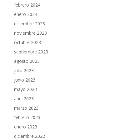
febrero 2024
enero 2024
diciembre 2023
noviembre 2023
octubre 2023
septiembre 2023
agosto 2023
julio 2023
junio 2023
mayo 2023
abril 2023
marzo 2023
febrero 2023
enero 2023
diciembre 2022