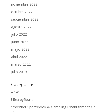
noviembre 2022
octubre 2022
septiembre 2022
agosto 2022
julio 2022
junio 2022
mayo 2022
abril 2022
marzo 2022
julio 2019
Categorías
– 141
! Без рубрики
"‎mostbet Sportsbook & Gambling Establishment On