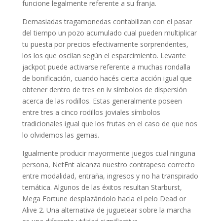
funcione legalmente referente a su franja.
Demasiadas tragamonedas contabilizan con el pasar
del tiempo un pozo acumulado cual pueden multiplicar
tu puesta por precios efectivamente sorprendentes,
los los que oscilan según el esparcimiento. Levante
jackpot puede activarse referente a muchas rondalla
de bonificación, cuando hacés cierta acción igual que
obtener dentro de tres en iv símbolos de dispersión
acerca de las rodillos. Estas generalmente poseen
entre tres a cinco rodillos joviales símbolos
tradicionales igual que los frutas en el caso de que nos
lo olvidemos las gemas.
Igualmente producir mayormente juegos cual ninguna
persona, NetEnt alcanza nuestro contrapeso correcto
entre modalidad, entraña, ingresos y no ha transpirado
temática. Algunos de las éxitos resultan Starburst,
Mega Fortune desplazándolo hacia el pelo Dead or
Alive 2. Una alternativa de juguetear sobre la marcha