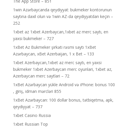
The App Store – 851
1win Azərbaycanda qeydiyyat: bukmeker kontorunun
saytına daxil olun və 1win AZ-da qeydiyyatdan keçin –
252
1xbet az 1xbet Azerbaycan,1xbet az merc saytı, en
yaxsi bukmeker – 727
1xBet Az Bukmeker şirkəti rəsmi saytı 1xBet
Azərbaycan, xBet Azerbaijan, 1 x Bet – 133
1xbet Azerbaycan,1xbet az merc saytı, en yaxsi
bukmeker 1xbet Azerbaycan merc oyunlari, 1xbet az,
Azerbaycan merc saytlari – 72
1xBet Azərbaycan yükle Android və iPhone: bonus 100
, giriş, idman mərcləri 855
1xBet Azərbaycan: 100 dollar bonus, tətbiqetmə, apk,
qeydiyyat – 737
1xbet Casino Russia
1xbet Russian Top