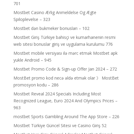
701
Mostbet Casino Ærlig Anmeldelse Og Ægte
Spiloplevelse – 323
Mostbet dən bukmeker bonusları – 102
Mostbet Giriş Türkiye bahisçi ve kumarhanenin resmi
web sitesi bonuslar giriş ve uygulama kurulumu 776
Mostbet mobile versiyası ilə mərc etmək Mostbet apk
yukle Android – 945
Mostbet Promo Code & Sign-up Offer Jan 2024 – 272
MostBet promo kod necə əldə etmək olar 》 MostBet
promosyon kodu – 286
Mostbet Reveal 2024 Specials Including Most
Recognized League, Euro 2024 And Olympics Prices –
963
‎mostbet Sports Gambling Around The App Store – 226
Mostbet Türkiye Güncel Sitesi ve Casino Giriş 52