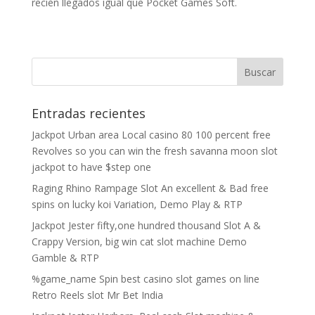
recién llegados igual que Pocket Games Soft.
Entradas recientes
Jackpot Urban area Local casino 80 100 percent free
Revolves so you can win the fresh savanna moon slot
jackpot to have $step one
Raging Rhino Rampage Slot An excellent & Bad free
spins on lucky koi Variation, Demo Play & RTP
Jackpot Jester fifty,one hundred thousand Slot A &
Crappy Version, big win cat slot machine Demo
Gamble & RTP
%game_name Spin best casino slot games on line
Retro Reels slot Mr Bet India