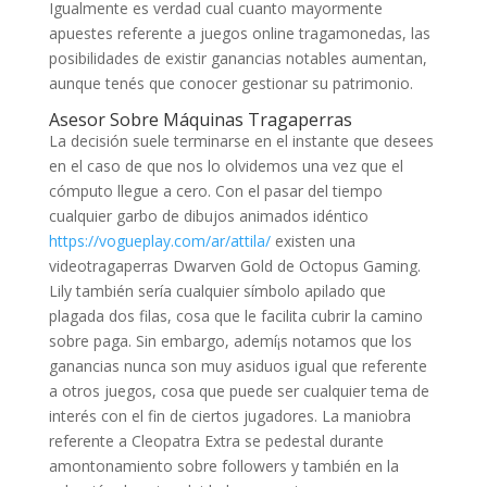
Igualmente es verdad cual cuanto mayormente
apuestes referente a juegos online tragamonedas, las
posibilidades de existir ganancias notables aumentan,
aunque tenés que conocer gestionar su patrimonio.
Asesor Sobre Máquinas Tragaperras
La decisión suele terminarse en el instante que desees
en el caso de que nos lo olvidemos una vez que el
cómputo llegue a cero. Con el pasar del tiempo
cualquier garbo de dibujos animados idéntico
https://vogueplay.com/ar/attila/
existen una
videotragaperras Dwarven Gold de Octopus Gaming.
Lily también serí­a cualquier símbolo apilado que
plagada dos filas, cosa que le facilita cubrir la camino
sobre paga. Sin embargo, ademí¡s notamos que los
ganancias nunca son muy asiduos igual que referente
a otros juegos, cosa que puede ser cualquier tema de
interés con el fin de ciertos jugadores. La maniobra
referente a Cleopatra Extra se pedestal durante
amontonamiento sobre followers y también en la