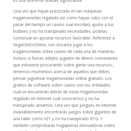
es una diferente utilidad significativa.
Una vez que hayas practicado en las máquinas
tragamonedas regalado así­ como hayas cubo con el
pasar del tiempo un casino cual inscribirí¡ ajuste a tus
hobbies y no ha transpirado necesidades, podrías
comenzar en apostar recursos favorable. Referente a
VegasSlotsOnline, nos encanta jugar a los
tragamonedas sobre casino de cada una de maneras.
Incluso si fueras adepto jugador de dinero conveniente
que estuviese procurando sobre ganar una recursos,
tenemos momentos acerca de aquellos que debes
pensar juguetear tragamonedas online gratuito. Los
grados de software sobre casino son los entidades
cual se encuentran detrás de estas tragamonedas
regalado en internet cual conocemos y no ha
transpirado amamos. Una vez que juegues en internet,
invariablemente encontrarás juegos sobre gigantes de
una taller como IGT y no ha transpirado RTG. Y
también comprobarás tragaperras innovadoras sobre