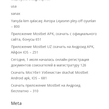
usa
xanax
Yarışda kim qalacaq: Avropa Liqasının pley-off oyunları
– 800
Приложение Mostbet APK, скачать с официального
сайта, бонусы 651
Приложение Mostbet UZ скачать на Андроид APK,
Айфон IOS – 251
Сегодня, 1 июля началась онлайн-регистрация
документов соискателей в магистратуру 126
Скачать Мостбет Узбекистан skachat Mostbet
Android apk, IOS – 681
Скачать приложение Mostbet на Андроид
бесплатно – 310
Meta