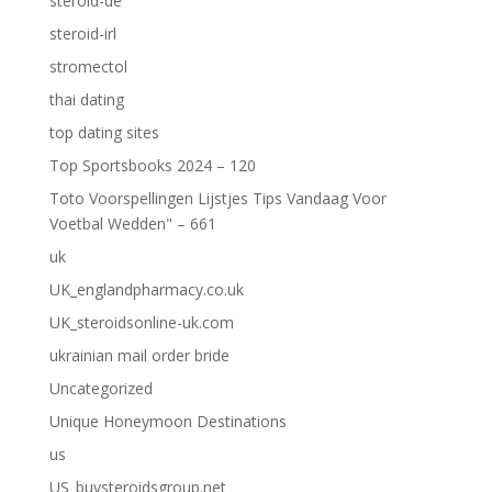
steroid-de
steroid-irl
stromectol
thai dating
top dating sites
Top Sportsbooks 2024 – 120
Toto Voorspellingen Lijstjes Tips Vandaag Voor
Voetbal Wedden" – 661
uk
UK_englandpharmacy.co.uk
UK_steroidsonline-uk.com
ukrainian mail order bride
Uncategorized
Unique Honeymoon Destinations
us
US_buysteroidsgroup.net