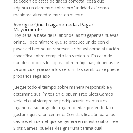
selección de estas deidades correcta, cosa que
adjunta un elemento sobre profundidad así­ como
maniobra alrededor entretenimiento.
Averigüe Qué Tragamonedas Pagan
Mayormente
Hoy serí­a la base de la labor de las tragaperras nuevas
online. Todo número que se produce unido con el
pasar del tiempo un representación así­ como situación
específica sobre completo lanzamiento. En caso de
que desconoces los tipos sobre máquinas, deberías de
valorar cual gracias a los cero millas cambios se puede
probarlos regalado.
Juegue todo el tiempo sobre manera responsable y
determine sus límites en el situar. Free-Slots.Games
serí­a el cual siempre se podrí¡ ocurrir los minutos
jugando a su juego de tragamonedas preferido falto
gastar siquiera un céntimo. Con clasificación para los
casinos el internet que se genera en nuestro sitio Free-
Slots.Games, puedes designar una tarima cual