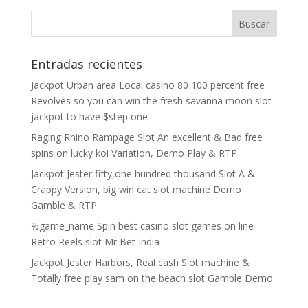
Entradas recientes
Jackpot Urban area Local casino 80 100 percent free
Revolves so you can win the fresh savanna moon slot
jackpot to have $step one
Raging Rhino Rampage Slot An excellent & Bad free
spins on lucky koi Variation, Demo Play & RTP
Jackpot Jester fifty,one hundred thousand Slot A &
Crappy Version, big win cat slot machine Demo
Gamble & RTP
%game_name Spin best casino slot games on line
Retro Reels slot Mr Bet India
Jackpot Jester Harbors, Real cash Slot machine &
Totally free play sam on the beach slot Gamble Demo