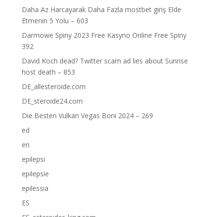
Daha Az Harcayarak Daha Fazla mostbet giriş Elde
Etmenin 5 Yolu – 603
Darmowe Spiny 2023 Free Kasyno Online Free Spiny
392
David Koch dead? Twitter scam ad lies about Sunrise
host death – 853
DE_allesteroide.com
DE_steroide24.com
Die Besten Vulkan Vegas Boni 2024 – 269
ed
en
epilepsi
epilepsie
epilessia
ES