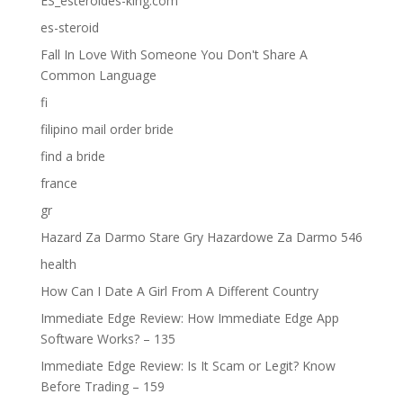
ES_esteroides-king.com
es-steroid
Fall In Love With Someone You Don't Share A
Common Language
fi
filipino mail order bride
find a bride
france
gr
Hazard Za Darmo Stare Gry Hazardowe Za Darmo 546
health
How Can I Date A Girl From A Different Country
Immediate Edge Review: How Immediate Edge App
Software Works? – 135
Immediate Edge Review: Is It Scam or Legit? Know
Before Trading – 159