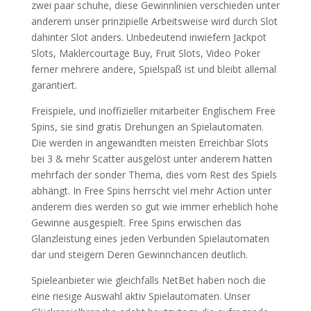
zwei paar schuhe, diese Gewinnlinien verschieden unter
anderem unser prinzipielle Arbeitsweise wird durch Slot
dahinter Slot anders. Unbedeutend inwiefern Jackpot
Slots, Maklercourtage Buy, Fruit Slots, Video Poker
ferner mehrere andere, Spielspaß ist und bleibt allemal
garantiert.
Freispiele, und inoffizieller mitarbeiter Englischem Free
Spins, sie sind gratis Drehungen an Spielautomaten.
Die werden in angewandten meisten Erreichbar Slots
bei 3 & mehr Scatter ausgelöst unter anderem hatten
mehrfach der sonder Thema, dies vom Rest des Spiels
abhängt. In Free Spins herrscht viel mehr Action unter
anderem dies werden so gut wie immer erheblich hohe
Gewinne ausgespielt. Free Spins erwischen das
Glanzleistung eines jeden Verbunden Spielautomaten
dar und steigern Deren Gewinnchancen deutlich.
Spieleanbieter wie gleichfalls NetBet haben noch die
eine riesige Auswahl aktiv Spielautomaten. Unser