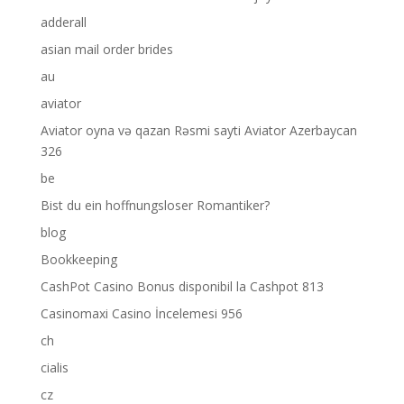
adderall
asian mail order brides
au
aviator
Aviator oyna və qazan Rəsmi sayti Aviator Azerbaycan
326
be
Bist du ein hoffnungsloser Romantiker?
blog
Bookkeeping
CashPot Casino Bonus disponibil la Cashpot 813
Casinomaxi Casino İncelemesi 956
ch
cialis
cz