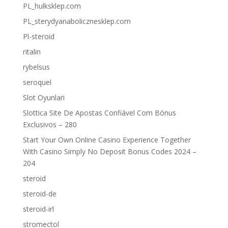
PL_hulksklep.com
PL_sterydyanabolicznesklep.com
Pl-steroid
ritalin
rybelsus
seroquel
Slot Oyunlari
Slottica Site De Apostas Confiável Com Bónus
Exclusivos – 280
Start Your Own Online Casino Experience Together
With Casino Simply No Deposit Bonus Codes 2024 –
204
steroid
steroid-de
steroid-irl
stromectol