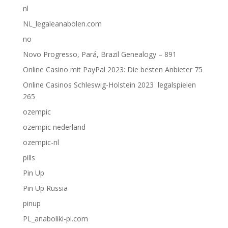
nl
NL_legaleanabolen.com
no
Novo Progresso, Pará, Brazil Genealogy – 891
Online Casino mit PayPal 2023: Die besten Anbieter 75
Online Casinos Schleswig-Holstein 2023 ️ legalspielen
265
ozempic
ozempic nederland
ozempic-nl
pills
Pin Up
Pin Up Russia
pinup
PL_anaboliki-pl.com