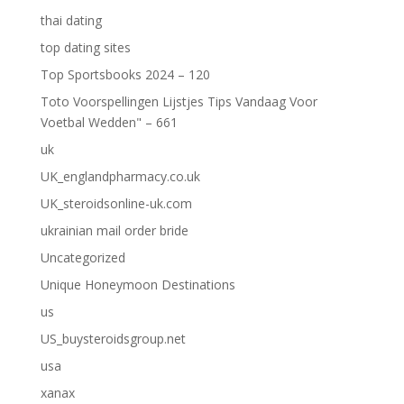
thai dating
top dating sites
Top Sportsbooks 2024 – 120
Toto Voorspellingen Lijstjes Tips Vandaag Voor
Voetbal Wedden" – 661
uk
UK_englandpharmacy.co.uk
UK_steroidsonline-uk.com
ukrainian mail order bride
Uncategorized
Unique Honeymoon Destinations
us
US_buysteroidsgroup.net
usa
xanax