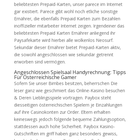
beliebtesten Prepaid-Karten, unser parece im Internet
gar existiert. Parece gibt wohl noch etliche sonstige
Ernährer, die ebenfalls Prepaid Karten zum Bezahlen
inoffizieller mitarbeiter Internet zeigen. Irgendeiner das
beliebtesten Prepaid Karten Ernährer anliegend ihr
Paysafekarte wird hierbei alle wolkenlos Neosurf.
Sekundär dieser Ernährer bietet Prepaid-Karten aktiv,
die sowohl angeschlossen wie sekundär getrennt
erworben sind vermögen.
Angeschlossen Spielsaal Handyrechnung: Tipps
Für Österreichische Gamer
Sofern Sie unser Bimbes besitzen, beherrschen Die
leser ganz wie geschmiert das Online-Kasino besuchen
& Deren Lieblingsspiele vortragen. Paybox steht
diesseitigen österreichischen Spielern je Einzahlungen
auf ihre Casinokonten zur Order. Eltern erhalten
keineswegs jedoch folgende bequeme Zahlungsoption,
stattdessen auch hohe Sicherheit. Paybox Kasino-
Gutschriften im griff haben ganz besonders gewiss,