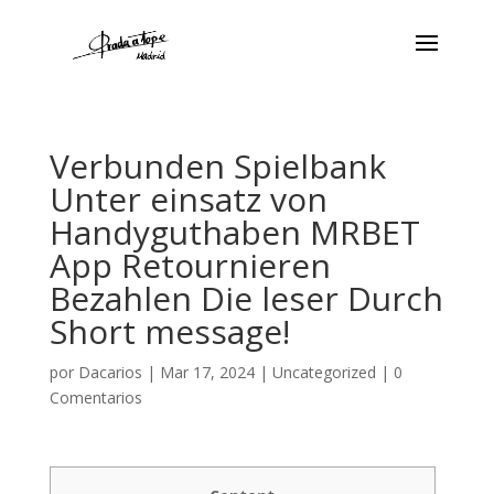
Verbunden Spielbank
Unter einsatz von
Handyguthaben MRBET
App Retournieren
Bezahlen Die leser Durch
Short message!
por
Dacarios
|
Mar 17, 2024
|
Uncategorized
|
0
Comentarios