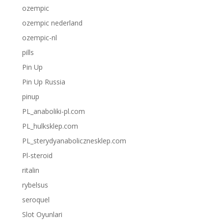
ozempic
ozempic nederland
ozempic-nl
pills
Pin Up
Pin Up Russia
pinup
PL_anaboliki-pl.com
PL_hulksklep.com
PL_sterydyanabolicznesklep.com
Pl-steroid
ritalin
rybelsus
seroquel
Slot Oyunlari