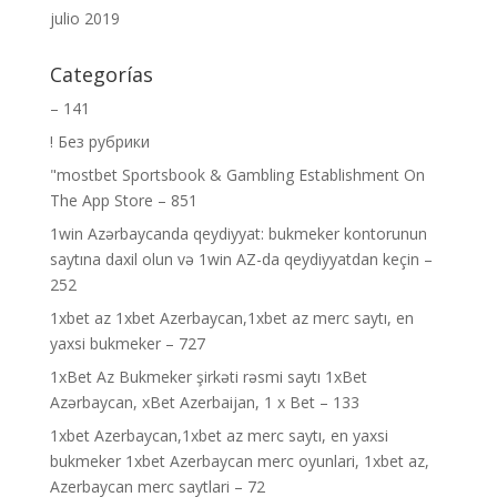
julio 2019
Categorías
– 141
! Без рубрики
"‎mostbet Sportsbook & Gambling Establishment On
The App Store – 851
1win Azərbaycanda qeydiyyat: bukmeker kontorunun
saytına daxil olun və 1win AZ-da qeydiyyatdan keçin –
252
1xbet az 1xbet Azerbaycan,1xbet az merc saytı, en
yaxsi bukmeker – 727
1xBet Az Bukmeker şirkəti rəsmi saytı 1xBet
Azərbaycan, xBet Azerbaijan, 1 x Bet – 133
1xbet Azerbaycan,1xbet az merc saytı, en yaxsi
bukmeker 1xbet Azerbaycan merc oyunlari, 1xbet az,
Azerbaycan merc saytlari – 72