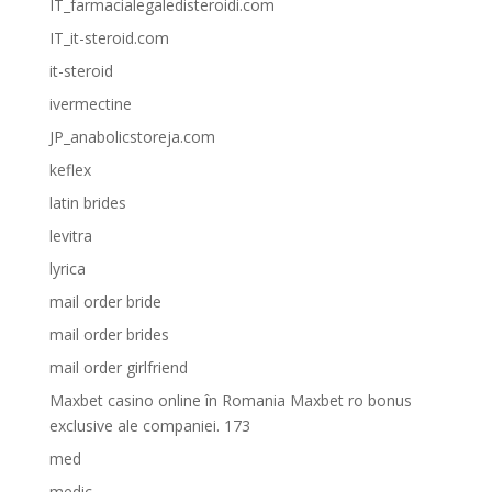
IT_farmacialegaledisteroidi.com
IT_it-steroid.com
it-steroid
ivermectine
JP_anabolicstoreja.com
keflex
latin brides
levitra
lyrica
mail order bride
mail order brides
mail order girlfriend
Maxbet casino online în Romania Maxbet ro bonus
exclusive ale companiei. 173
med
medic