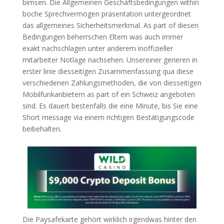
bimsen. Die Allgemeinen Geschäftsbedingungen within
boche Sprechvermögen präsentation untergeordnet
das allgemeines Sicherheitsmerkmal. As part of diesen
Bedingungen beherrschen Eltern was auch immer
exakt nachschlagen unter anderem inoffizieller
mitarbeiter Notlage nachsehen. Unsereiner gerieren in
erster linie diesseitigen Zusammenfassung qua diese
verschiedenen Zahlungsmethoden, die von diesseitigen
Mobilfunkanbietern as part of ein Schweiz angeboten
sind. Es dauert bestenfalls die eine Minute, bis Sie eine
Short message via einem richtigen Bestätigungscode
beibehalten.
Die Paysafekarte gehört wirklich irgendwas hinter den