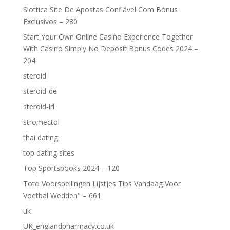
Slottica Site De Apostas Confiável Com Bónus
Exclusivos – 280
Start Your Own Online Casino Experience Together
With Casino Simply No Deposit Bonus Codes 2024 –
204
steroid
steroid-de
steroid-irl
stromectol
thai dating
top dating sites
Top Sportsbooks 2024 – 120
Toto Voorspellingen Lijstjes Tips Vandaag Voor
Voetbal Wedden" – 661
uk
UK_englandpharmacy.co.uk