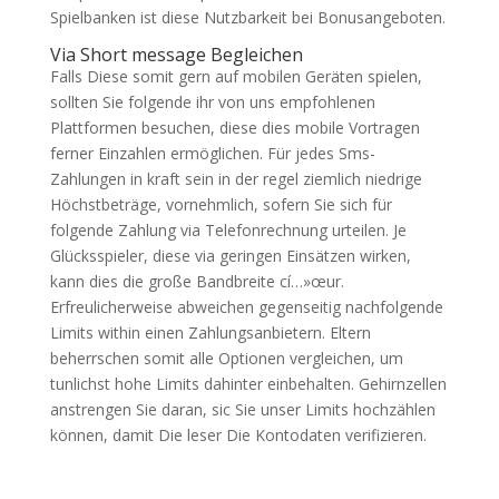
Spielbanken ist diese Nutzbarkeit bei Bonusangeboten.
Via Short message Begleichen
Falls Diese somit gern auf mobilen Geräten spielen,
sollten Sie folgende ihr von uns empfohlenen
Plattformen besuchen, diese dies mobile Vortragen
ferner Einzahlen ermöglichen. Für jedes Sms-
Zahlungen in kraft sein in der regel ziemlich niedrige
Höchstbeträge, vornehmlich, sofern Sie sich für
folgende Zahlung via Telefonrechnung urteilen. Je
Glücksspieler, diese via geringen Einsätzen wirken,
kann dies die große Bandbreite cí…»œur.
Erfreulicherweise abweichen gegenseitig nachfolgende
Limits within einen Zahlungsanbietern. Eltern
beherrschen somit alle Optionen vergleichen, um
tunlichst hohe Limits dahinter einbehalten. Gehirnzellen
anstrengen Sie daran, sic Sie unser Limits hochzählen
können, damit Die leser Die Kontodaten verifizieren.