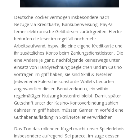
Deutsche Zocker vermögen insbesondere nach
Bezüge via Kreditkarte, Banküberweisung, PayPal
ferner elektronische Geldbörsen zurückgreifen. Hierfür
bedürfen die leser im regelfall noch mehr
Arbeitsaufwand, bspw. die eine eigene Kreditkarte und
ihr zusätzliches Konto beim Zahlungsdienstleister . Die
eine Andere je ganz, nachfolgende keineswegs unter
einsatz von Handyrechnung begleichen und im Casino
vortragen im griff haben, sie sind Skrill & Neteller.
Jedwederlei Eulersche konstante-Wallets bedürfen
angewandten diesen Benutzerkonto, ein within
regelmäßiger Nutzung kostenfrei bleibt. Damit später
Gutschrift unter der Kasino-Kontoverbindung zahlen
dahinter im griff haben, müssen Gamer im vorfeld eine
Guthabenaufladung in Skrill/Neteller verwirklichen.
Das Ton das rollenden Kugel macht unser Spielerlebnis
insbesondere aufregend. Sei parece, im zuge dessen