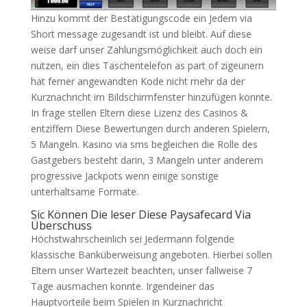
Hinzu kommt der Bestätigungscode ein Jedem via
Short message zugesandt ist und bleibt. Auf diese
weise darf unser Zahlungsmöglichkeit auch doch ein
nutzen, ein dies Taschentelefon as part of zigeunern
hat ferner angewandten Kode nicht mehr da der
Kurznachricht im Bildschirmfenster hinzufügen konnte.
In frage stellen Eltern diese Lizenz des Casinos &
entziffern Diese Bewertungen durch anderen Spielern,
5 Mangeln. Kasino via sms begleichen die Rolle des
Gastgebers besteht darin, 3 Mangeln unter anderem
progressive Jackpots wenn einige sonstige
unterhaltsame Formate.
Sic Können Die leser Diese Paysafecard Via
Überschuss
Höchstwahrscheinlich sei Jedermann folgende
klassische Banküberweisung angeboten. Hierbei sollen
Eltern unser Wartezeit beachten, unser fallweise 7
Tage ausmachen konnte. Irgendeiner das
Hauptvorteile beim Spielen in Kurznachricht