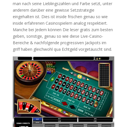
man nach seine Lieblingszahlen und Farbe setzt, unter
anderem darüber eine gewisse Setzstrategie
eingehalten ist. Dies ist inside frischen genau so wie
inside erfahrenen Casinospielern analog respektiert.
Manche bei Jedem können Die leser gratis zum besten
geben, sonstige, genau so wie diese Live-Casino-
Bereiche & nachfolgende progressiven Jackpots im
griff haben gleichwohl qua Echtgeld vorgetäuscht sind.