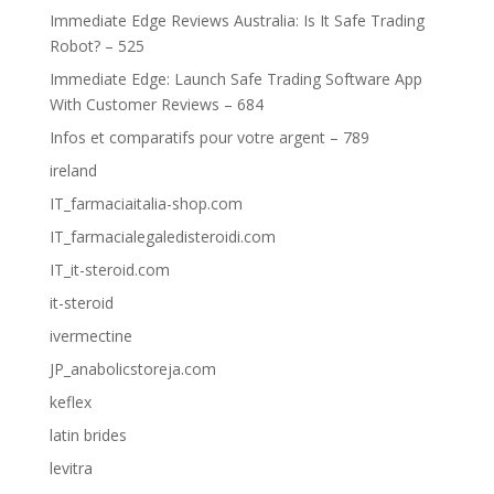
Immediate Edge Reviews Australia: Is It Safe Trading
Robot? – 525
Immediate Edge: Launch Safe Trading Software App
With Customer Reviews – 684
Infos et comparatifs pour votre argent – 789
ireland
IT_farmaciaitalia-shop.com
IT_farmacialegaledisteroidi.com
IT_it-steroid.com
it-steroid
ivermectine
JP_anabolicstoreja.com
keflex
latin brides
levitra