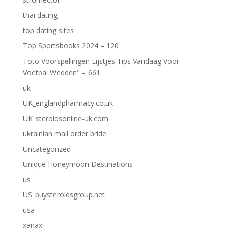
thai dating
top dating sites
Top Sportsbooks 2024 – 120
Toto Voorspellingen Lijstjes Tips Vandaag Voor
Voetbal Wedden" – 661
uk
UK_englandpharmacy.co.uk
UK_steroidsonline-uk.com
ukrainian mail order bride
Uncategorized
Unique Honeymoon Destinations
us
US_buysteroidsgroup.net
usa
xanax