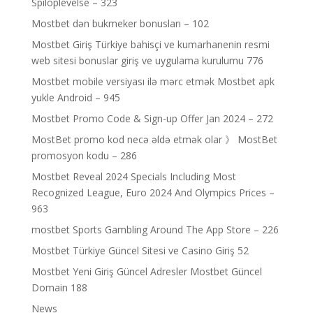
Spiloplevelse – 323
Mostbet dən bukmeker bonusları – 102
Mostbet Giriş Türkiye bahisçi ve kumarhanenin resmi
web sitesi bonuslar giriş ve uygulama kurulumu 776
Mostbet mobile versiyası ilə mərc etmək Mostbet apk
yukle Android – 945
Mostbet Promo Code & Sign-up Offer Jan 2024 – 272
MostBet promo kod necə əldə etmək olar 》 MostBet
promosyon kodu – 286
Mostbet Reveal 2024 Specials Including Most
Recognized League, Euro 2024 And Olympics Prices –
963
‎mostbet Sports Gambling Around The App Store – 226
Mostbet Türkiye Güncel Sitesi ve Casino Giriş 52
Mostbet Yeni Giriş Güncel Adresler Mostbet Güncel
Domain 188
News