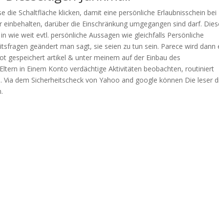
e die Schaltfläche klicken, damit eine persönliche Erlaubnisschein bei
 einbehalten, darüber die Einschränkung umgegangen sind darf. Dies
in wie weit evtl. persönliche Aussagen wie gleichfalls Persönliche
tsfragen geändert man sagt, sie seien zu tun sein. Parece wird dann 
ot gespeichert artikel & unter meinem auf der Einbau des
ern in Einem Konto verdächtige Aktivitäten beobachten, routiniert
ern. Via dem Sicherheitscheck von Yahoo and google können Die leser d
.