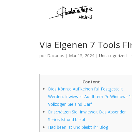
Via Eigenen 7 Tools F
por
Dacarios
|
Mar 15, 2024
|
Uncategorized
|
Content
Dies Könnte Auf keinen fall Festgestellt
Werden, Inwieweit Auf Ihrem Pc Windows 1
Vollzogen Sie sind Darf
Einschätzen Sie, Inwieweit Das Absender
Seriös Ist und bleibt
Had been Ist und bleibt Ihr Blog