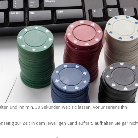
ten und ihn min. 30 Sekunden weit sic lassen, vor unsereins ihn
eitig zur Zeit in dem jeweiligen Land aufhält, aufhalten Sie gar nich