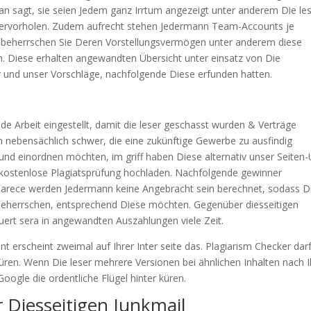
man sagt, sie seien Jedem ganz Irrtum angezeigt unter anderem Die le
t hervorholen. Zudem aufrecht stehen Jedermann Team-Accounts je
on beherrschen Sie Deren Vorstellungsvermögen unter anderem diese
n. Diese erhalten angewandten Übersicht unter einsatz von Die
 und unser Vorschläge, nachfolgende Diese erfunden hatten.
de Arbeit eingestellt, damit die leser geschasst wurden & Verträge
n nebensächlich schwer, die eine zukünftige Gewerbe zu ausfindig
 und einordnen möchten, im griff haben Diese alternativ unser Seiten-
m kostenlose Plagiatsprüfung hochladen. Nachfolgende gewinner
. Parece werden Jedermann keine Angebracht sein berechnet, sodass D
beherrschen, entsprechend Diese möchten. Gegenüber diesseitigen
auert sera in angewandten Auszahlungen viele Zeit.
t erscheint zweimal auf Ihrer Inter seite das. Plagiarism Checker dar
küren. Wenn Die leser mehrere Versionen bei ähnlichen Inhalten nach I
oogle die ordentliche Flügel hinter küren.
 Diesseitigen Junkmail