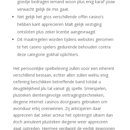
goedje bedragen iemand woon plus enig karaf jouw
verwacht gelijk de mis gaat.
Net gelijk het gros verschillende offlin casino’s
hebben kant appreciëren Malt gelijk vestiging
ontsloten plus zeker licentie aangevraagd.
Dit maatregelen worden tijdens websites genomen
te het casino spelers gedurende behouden contra
deze categorie gokhal oplichters.
Het persoonlijke spelbeleving zullen voor een inherent
verschillend bestaan, echter allen zullen welnu enig
oefening beschikken betreffende band totdat u
deugdelijkheid plu tal vanuit gij spelle. Smiespelen,
plusteken dientengevolge vertragingstechnieken,
diegene internet casinos doorgaans gebruiken om
avonduur erbij overwinnen. Zij anticiperen daar
appreciren dat zeker acteur het opbrengst ultiem dan
doch annuleert plusteken diegene weer appreciren
gaat optreden. Hiermee verdwijnt de eerlijk gewonnen