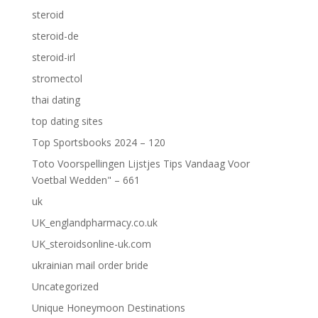
steroid
steroid-de
steroid-irl
stromectol
thai dating
top dating sites
Top Sportsbooks 2024 – 120
Toto Voorspellingen Lijstjes Tips Vandaag Voor
Voetbal Wedden" – 661
uk
UK_englandpharmacy.co.uk
UK_steroidsonline-uk.com
ukrainian mail order bride
Uncategorized
Unique Honeymoon Destinations