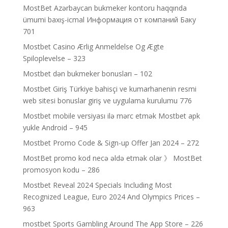
MostBet Azərbaycan bukmeker kontoru haqqında
ümumi baxış-icmal Информация от компаний Баку
701
Mostbet Casino Ærlig Anmeldelse Og Ægte
Spiloplevelse – 323
Mostbet dən bukmeker bonusları – 102
Mostbet Giriş Türkiye bahisçi ve kumarhanenin resmi
web sitesi bonuslar giriş ve uygulama kurulumu 776
Mostbet mobile versiyası ilə mərc etmək Mostbet apk
yukle Android – 945
Mostbet Promo Code & Sign-up Offer Jan 2024 – 272
MostBet promo kod necə əldə etmək olar 》 MostBet
promosyon kodu – 286
Mostbet Reveal 2024 Specials Including Most
Recognized League, Euro 2024 And Olympics Prices –
963
‎mostbet Sports Gambling Around The App Store – 226