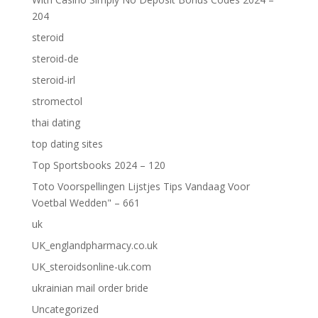
204
steroid
steroid-de
steroid-irl
stromectol
thai dating
top dating sites
Top Sportsbooks 2024 – 120
Toto Voorspellingen Lijstjes Tips Vandaag Voor
Voetbal Wedden" – 661
uk
UK_englandpharmacy.co.uk
UK_steroidsonline-uk.com
ukrainian mail order bride
Uncategorized