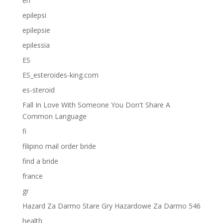
en
epilepsi
epilepsie
epilessia
ES
ES_esteroides-king.com
es-steroid
Fall In Love With Someone You Don't Share A
Common Language
fi
filipino mail order bride
find a bride
france
gr
Hazard Za Darmo Stare Gry Hazardowe Za Darmo 546
health