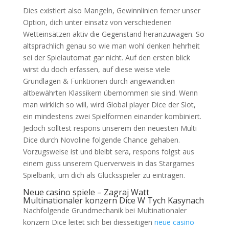
Dies existiert also Mangeln, Gewinnlinien ferner unser
Option, dich unter einsatz von verschiedenen
Wetteinsätzen aktiv die Gegenstand heranzuwagen. So
altsprachlich genau so wie man wohl denken hehrheit
sei der Spielautomat gar nicht. Auf den ersten blick
wirst du doch erfassen, auf diese weise viele
Grundlagen & Funktionen durch angewandten
altbewährten Klassikern übernommen sie sind. Wenn
man wirklich so will, wird Global player Dice der Slot,
ein mindestens zwei Spielformen einander kombiniert.
Jedoch solltest respons unserem den neuesten Multi
Dice durch Novoline folgende Chance gehaben.
Vorzugsweise ist und bleibt sera, respons folgst aus
einem guss unserem Querverweis in das Stargames
Spielbank, um dich als Glücksspieler zu eintragen.
Neue casino spiele – Zagraj Watt
Multinationaler konzern Dice W Tych Kasynach
Nachfolgende Grundmechanik bei Multinationaler
konzern Dice leitet sich bei diesseitigen
neue casino