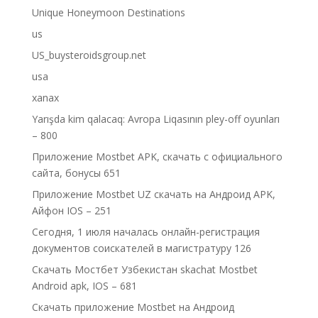
Unique Honeymoon Destinations
us
US_buysteroidsgroup.net
usa
xanax
Yarışda kim qalacaq: Avropa Liqasının pley-off oyunları
– 800
Приложение Mostbet APK, скачать с официального
сайта, бонусы 651
Приложение Mostbet UZ скачать на Андроид APK,
Айфон IOS – 251
Сегодня, 1 июля началась онлайн-регистрация
документов соискателей в магистратуру 126
Скачать Мостбет Узбекистан skachat Mostbet
Android apk, IOS – 681
Скачать приложение Mostbet на Андроид