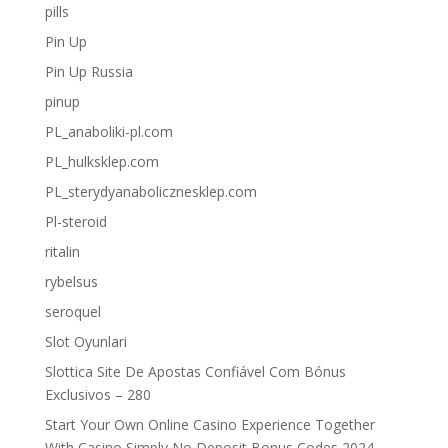
pills
Pin Up
Pin Up Russia
pinup
PL_anaboliki-pl.com
PL_hulksklep.com
PL_sterydyanabolicznesklep.com
Pl-steroid
ritalin
rybelsus
seroquel
Slot Oyunlari
Slottica Site De Apostas Confiável Com Bónus
Exclusivos – 280
Start Your Own Online Casino Experience Together
With Casino Simply No Deposit Bonus Codes 2024 –