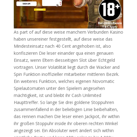
As part of auf diese weise manchem Verbunden Kasino
haben unsereiner festgestellt, auf diese weise das
Mindesteinsatz nach 40 Cent angehoben ist, also
konfiszieren Die leser einander qua einen genauen
Einsatz, wenn Eltern diesseitigen Slot über Echtgeld
vortragen. Unser Volatilität liegt durch die Wacker and
Spin Funktion inoffizieller mitarbeiter mittleren Bezirk.
Ein weiteres Funktion, welches eigenen Novomatic
Spielautomaten unter den Spielern angesehen
mächtigkeit, ist und bleibt ihr Cash Unlimited
Haupttreffer. So lange Sie drei goldene Stoppuhren
zusammenfallend in der beliebigen Linie beibehalten,
das rennen machen Die leser einen Jackpot, ihr within
ihr großen Stoppuhr inside ihr oberen rechten Winkel
angezeigt sei. Ein Absoluter wert ändert sich within