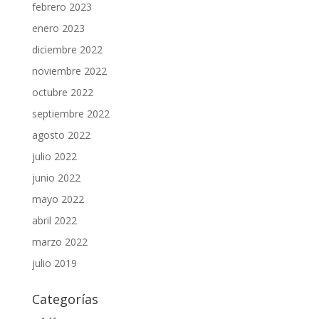
febrero 2023
enero 2023
diciembre 2022
noviembre 2022
octubre 2022
septiembre 2022
agosto 2022
julio 2022
junio 2022
mayo 2022
abril 2022
marzo 2022
julio 2019
Categorías